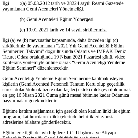
İlgi :(a) 05.03.2012 tarih ve 28224 sayılı Resmi Gazetede
yayımlanan Gemi Acenteleri Yönetmeliği.
(b) Gemi Acenteleri Eğitim Yönergesi.
(c) 19.01.2021 tarih ve 14 sayılı sirkülerimiz.
İlgi (a) ve (b) mevzuatlar kapsamında, daha önceden ilgi (c)
sirkülerimiz ile yayımlanan “2021 Yılı Gemi Acenteliği Eğitim
Seminerleri Takvimi” doğrultusunda Odamız ve İMEAK Deniz
Ticaret Odası ortaklığında 19 Nisan 2021 Pazartesi günü, video
konferans yöntemiyle online olarak “Gemi Acenteliği Yenileme
Eğitim Semineri” düzenlenecektir.
Gemi Acenteliği Yenileme Eğitim Seminerine katılmak isteyen
kişilerin (Gemi Acentesi Personeli Tanıtım Kartı olup geçerlilik
süresi dolan/dolmak üzere olan kişiler) ekteki dilekçeyi doldurarak
en geç 16 Nisan 2021 Cuma günü mesai bitimine kadar Odamıza
başvurmaları gerekmektedir.
Eğitime katılım sağlanması için gerekli olan katılım linki ile eğitim
programı, katılımcıların dilekçelerinde belirttikleri e-posta
adreslerine bilahare gönderilecektir.
Eğitimlerle ilgili detaylı bilgilere T.C. Ulaştırma ve Altyapı