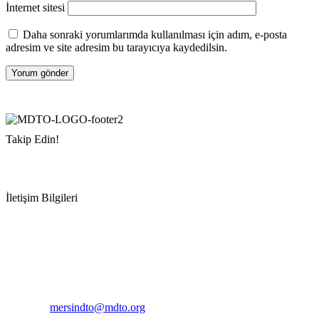
İnternet sitesi
Daha sonraki yorumlarımda kullanılması için adım, e-posta
adresim ve site adresim bu tarayıcıya kaydedilsin.
Takip Edin!
İletişim Bilgileri
Adres:
Mersin Deniz Ticaret Odası
Pirireis, İsmet İnönü Blv. No:45, 33110 Yenişehir/Mersin
Telefon:
+90 324 327 7000
Cep
: +90 531 796 6989
E-Posta:
mersindto@mdto.org