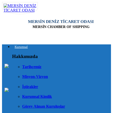
MERSİN DENİZ TİCARET ODASI
MERSİN CHAMBER OF SHIPPING
Kurumsal
Hakkımızda
Tarihçemiz
Misyon-Vizyon
İştirakler
Kurumsal Kimlik
Görev Alınan Kuruluşlar