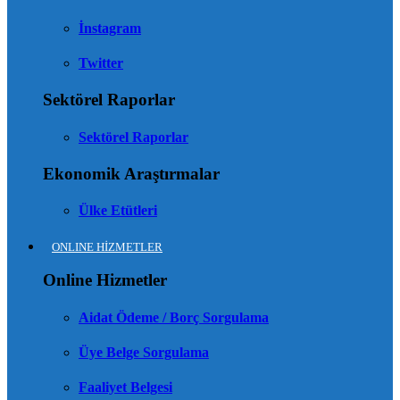
İnstagram
Twitter
Sektörel Raporlar
Sektörel Raporlar
Ekonomik Araştırmalar
Ülke Etütleri
ONLINE HİZMETLER
Online Hizmetler
Aidat Ödeme / Borç Sorgulama
Üye Belge Sorgulama
Faaliyet Belgesi