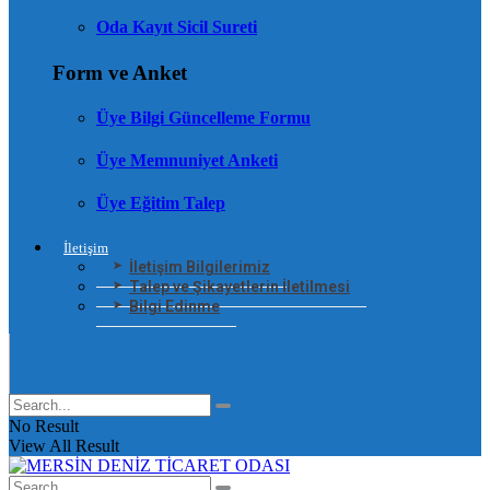
Oda Kayıt Sicil Sureti
Form ve Anket
Üye Bilgi Güncelleme Formu
Üye Memnuniyet Anketi
Üye Eğitim Talep
İletişim
İletişim Bilgilerimiz
Talep ve Şikayetlerin İletilmesi
Bilgi Edinme
No Result
View All Result