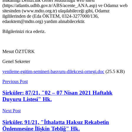
Bakanlığı Denizcilik Genel Müdürlüğü web sitesi
(https://atlantis.udhb.gov.tr/ABS/acente_ANA.asp) ve Odamız web
sitesinden (www.mdto.org.tr) ulaşılabileceği gibi, Odamız
ilgililerinden de (Eda ÖKTEM, 0324-3277000/136,
edaoktem@mdto.org) yardım alınabilecektir.
Bilgilerinizi rica ederiz.
Mesut ÖZTÜRK
Genel Sekreter
yenileme-egitim-semineri-basvuru-dilekcesi-ornegi.doc
(25.5 KB)
Previous Post
Sirküler: 87/21, "02 – 07 Nisan 2021 Haftalık
Duyuru Listesi" Hk.
Next Post
Sirküler. 91/21, "İthalatta Haksız Rekabetin
Önlenmesine İlişkin Tebliğ" Hk.