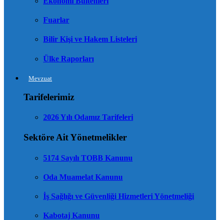
Ekonomi Bültenleri
Fuarlar
Bilir Kişi ve Hakem Listeleri
Ülke Raporları
Mevzuat
Tarifelerimiz
2026 Yılı Odamız Tarifeleri
Sektöre Ait Yönetmelikler
5174 Sayılı TOBB Kanunu
Oda Muamelat Kanunu
İş Sağlığı ve Güvenliği Hizmetleri Yönetmeliği
Kabotaj Kanunu