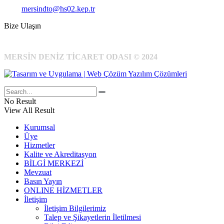
Kep:
mersindto@hs02.kep.tr
Bize Ulaşın
MERSİN DENİZ TİCARET ODASI © 2024
No Result
View All Result
Kurumsal
Üye
Hizmetler
Kalite ve Akreditasyon
BİLGİ MERKEZİ
Mevzuat
Basın Yayın
ONLINE HİZMETLER
İletişim
İletişim Bilgilerimiz
Talep ve Şikayetlerin İletilmesi