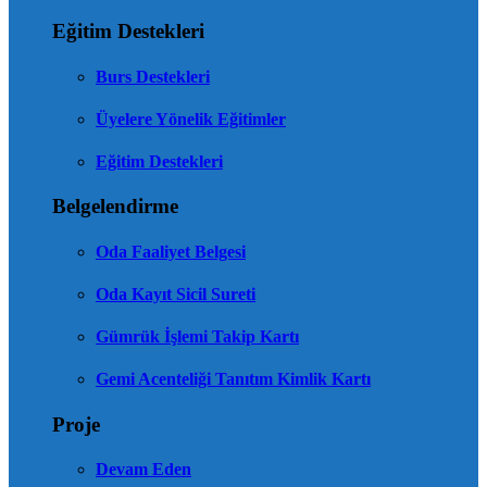
Eğitim Destekleri
Burs Destekleri
Üyelere Yönelik Eğitimler
Eğitim Destekleri
Belgelendirme
Oda Faaliyet Belgesi
Oda Kayıt Sicil Sureti
Gümrük İşlemi Takip Kartı
Gemi Acenteliği Tanıtım Kimlik Kartı
Proje
Devam Eden