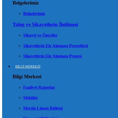
Belgelerimiz
Belgelerimiz
Talep ve Şikayetlerin İletilmesi
Şikayet ve Öneriler
Şikayetlerin Ele Alınması Prosedürü
Şikayetlerin Ele Alınması Prosesi
BİLGİ MERKEZİ
Bilgi Merkezi
Faaliyet Raporlar
Sirküler
Mersin Liman Bülteni