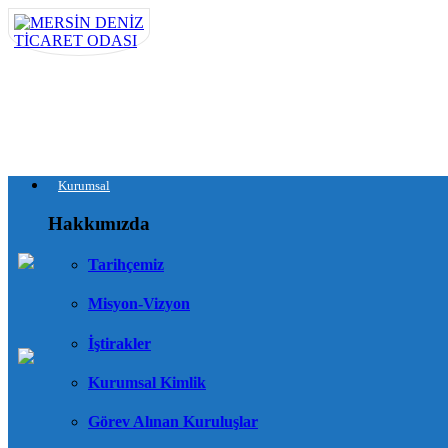
Kurumsal
Hakkımızda
Tarihçemiz
Misyon-Vizyon
İştirakler
Kurumsal Kimlik
Görev Alınan Kuruluşlar