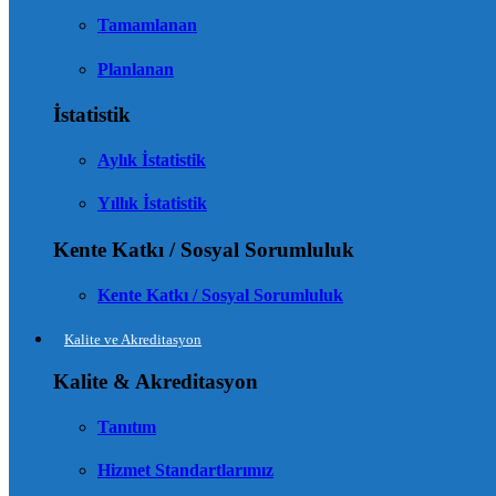
Tamamlanan
Planlanan
İstatistik
Aylık İstatistik
Yıllık İstatistik
Kente Katkı / Sosyal Sorumluluk
Kente Katkı / Sosyal Sorumluluk
Kalite ve Akreditasyon
Kalite & Akreditasyon
Tanıtım
Hizmet Standartlarımız