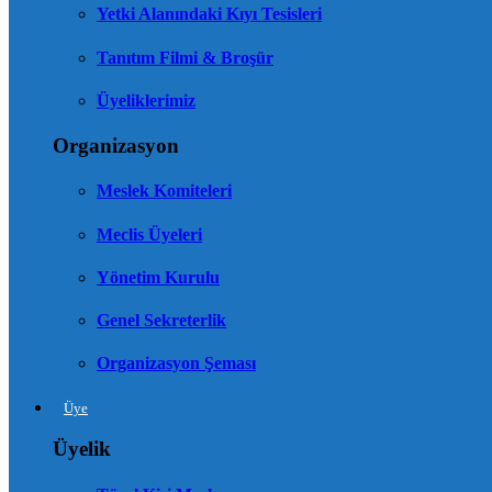
Yetki Alanındaki Kıyı Tesisleri
Tanıtım Filmi & Broşür
Üyeliklerimiz
Organizasyon
Meslek Komiteleri
Meclis Üyeleri
Yönetim Kurulu
Genel Sekreterlik
Organizasyon Şeması
Üye
Üyelik