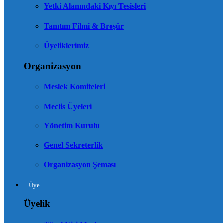
Yetki Alanındaki Kıyı Tesisleri
Tanıtım Filmi & Broşür
Üyeliklerimiz
Organizasyon
Meslek Komiteleri
Meclis Üyeleri
Yönetim Kurulu
Genel Sekreterlik
Organizasyon Şeması
Üye
Üyelik