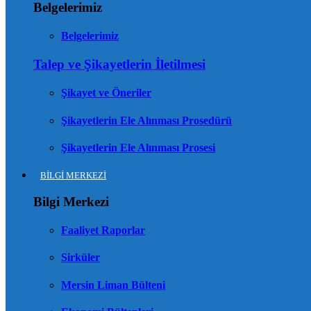
Belgelerimiz
Belgelerimiz
Talep ve Şikayetlerin İletilmesi
Şikayet ve Öneriler
Şikayetlerin Ele Alınması Prosedürü
Şikayetlerin Ele Alınması Prosesi
BİLGİ MERKEZİ
Bilgi Merkezi
Faaliyet Raporlar
Sirküler
Mersin Liman Bülteni