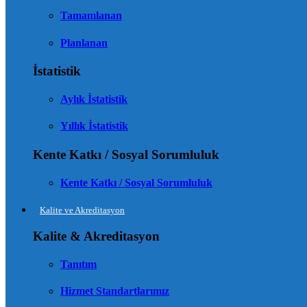
Tamamlanan
Planlanan
İstatistik
Aylık İstatistik
Yıllık İstatistik
Kente Katkı / Sosyal Sorumluluk
Kente Katkı / Sosyal Sorumluluk
Kalite ve Akreditasyon
Kalite & Akreditasyon
Tanıtım
Hizmet Standartlarımız