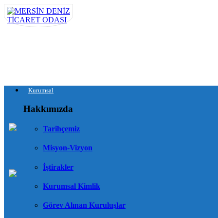
Kurumsal
Hakkımızda
Tarihçemiz
Misyon-Vizyon
İştirakler
Kurumsal Kimlik
Görev Alınan Kuruluşlar