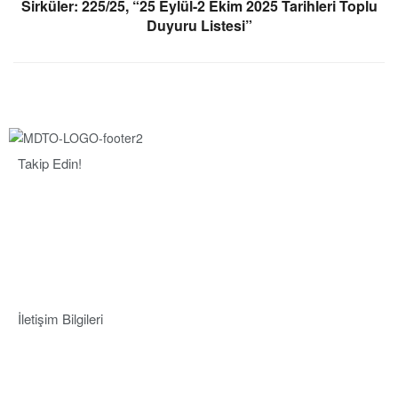
Sirküler: 225/25, “25 Eylül-2 Ekim 2025 Tarihleri Toplu
Duyuru Listesi”
Takip Edin!
İletişim Bilgileri
Adres:
Mersin Deniz Ticaret Odası
Pirireis, İsmet İnönü Blv. No:45, 33110 Yenişehir/Mersin
Telefon:
+90 324 327 7000