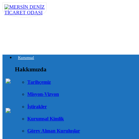
Kurumsal
Hakkımızda
Tarihçemiz
Misyon-Vizyon
İştirakler
Kurumsal Kimlik
Görev Alınan Kuruluşlar