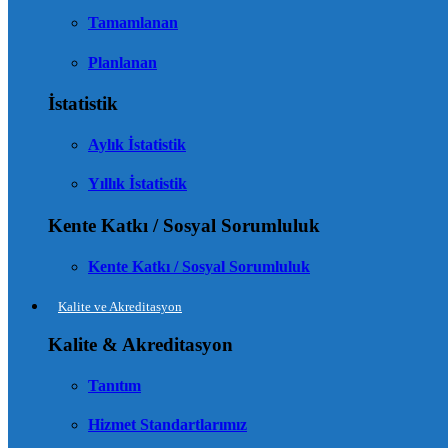
Tamamlanan
Planlanan
İstatistik
Aylık İstatistik
Yıllık İstatistik
Kente Katkı / Sosyal Sorumluluk
Kente Katkı / Sosyal Sorumluluk
Kalite ve Akreditasyon
Kalite & Akreditasyon
Tanıtım
Hizmet Standartlarımız