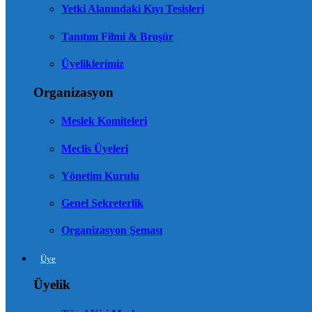
Yetki Alanındaki Kıyı Tesisleri
Tanıtım Filmi & Broşür
Üyeliklerimiz
Organizasyon
Meslek Komiteleri
Meclis Üyeleri
Yönetim Kurulu
Genel Sekreterlik
Organizasyon Şeması
Üye
Üyelik