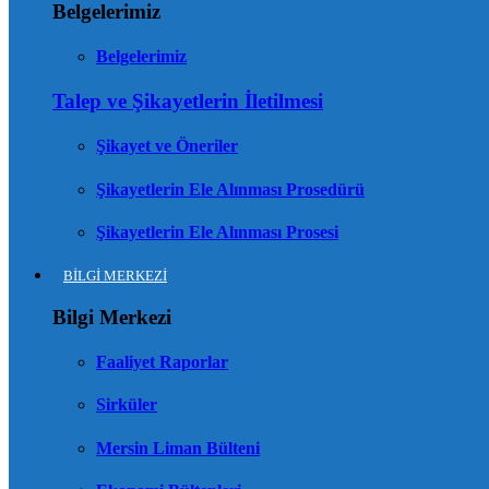
Belgelerimiz
Belgelerimiz
Talep ve Şikayetlerin İletilmesi
Şikayet ve Öneriler
Şikayetlerin Ele Alınması Prosedürü
Şikayetlerin Ele Alınması Prosesi
BİLGİ MERKEZİ
Bilgi Merkezi
Faaliyet Raporlar
Sirküler
Mersin Liman Bülteni