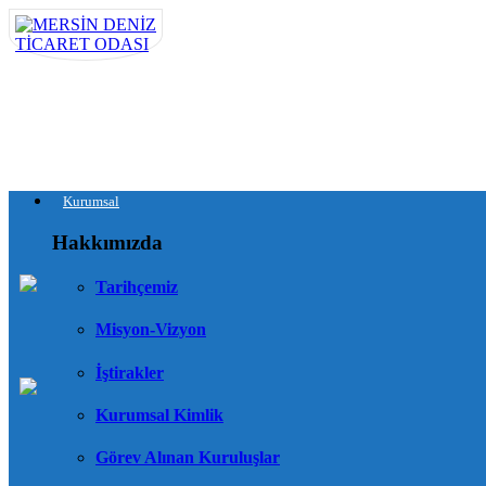
Kurumsal
Hakkımızda
Tarihçemiz
Misyon-Vizyon
İştirakler
Kurumsal Kimlik
Görev Alınan Kuruluşlar