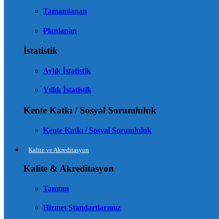
Tamamlanan
Planlanan
İstatistik
Aylık İstatistik
Yıllık İstatistik
Kente Katkı / Sosyal Sorumluluk
Kente Katkı / Sosyal Sorumluluk
Kalite ve Akreditasyon
Kalite & Akreditasyon
Tanıtım
Hizmet Standartlarımız