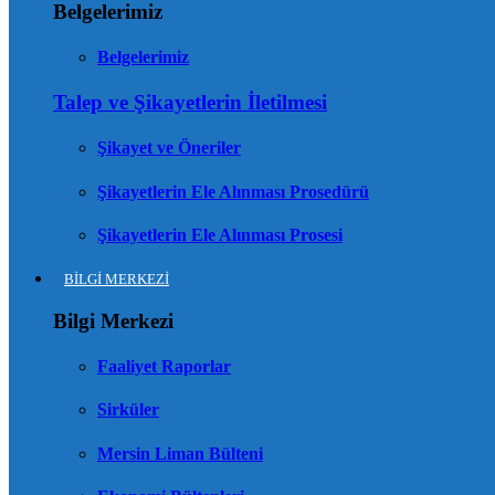
Belgelerimiz
Belgelerimiz
Talep ve Şikayetlerin İletilmesi
Şikayet ve Öneriler
Şikayetlerin Ele Alınması Prosedürü
Şikayetlerin Ele Alınması Prosesi
BİLGİ MERKEZİ
Bilgi Merkezi
Faaliyet Raporlar
Sirküler
Mersin Liman Bülteni