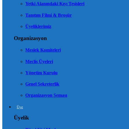
Yetki Alanındaki Kıyı Tesisleri
Tanıtım Filmi & Broşür
Üyeliklerimiz
Organizasyon
Meslek Komiteleri
Meclis Üyeleri
Yönetim Kurulu
Genel Sekreterlik
Organizasyon Şeması
Üye
Üyelik