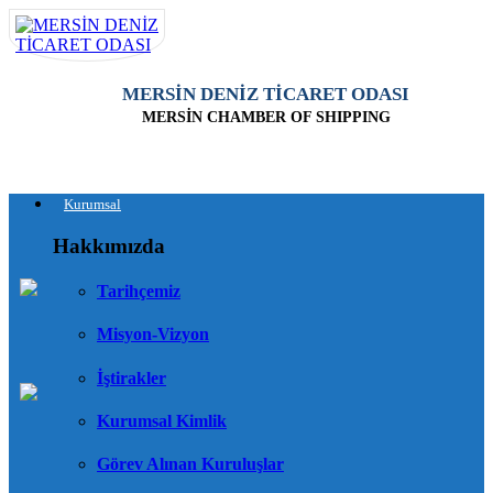
MERSİN DENİZ TİCARET ODASI
MERSİN CHAMBER OF SHIPPING
Kurumsal
Hakkımızda
Tarihçemiz
Misyon-Vizyon
İştirakler
Kurumsal Kimlik
Görev Alınan Kuruluşlar