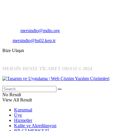
Pirireis, İsmet İnönü Blv. No:45, 33110 Yenişehir/Mersin
Telefon:
+90 324 327 7000
Cep
: +90 531 796 6989
E-Posta:
mersindto@mdto.org
Kep:
mersindto@hs02.kep.tr
Bize Ulaşın
MERSİN DENİZ TİCARET ODASI © 2024
No Result
View All Result
Kurumsal
Üye
Hizmetler
Kalite ve Akreditasyon
BİLGİ MERKEZİ