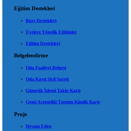
Eğitim Destekleri
Burs Destekleri
Üyelere Yönelik Eğitimler
Eğitim Destekleri
Belgelendirme
Oda Faaliyet Belgesi
Oda Kayıt Sicil Sureti
Gümrük İşlemi Takip Kartı
Gemi Acenteliği Tanıtım Kimlik Kartı
Proje
Devam Eden