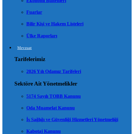
Ekonomi Bültenleri
Fuarlar
Bilir Kişi ve Hakem Listeleri
Ülke Raporları
Mevzuat
Tarifelerimiz
2026 Yılı Odamız Tarifeleri
Sektöre Ait Yönetmelikler
5174 Sayılı TOBB Kanunu
Oda Muamelat Kanunu
İş Sağlığı ve Güvenliği Hizmetleri Yönetmeliği
Kabotaj Kanunu