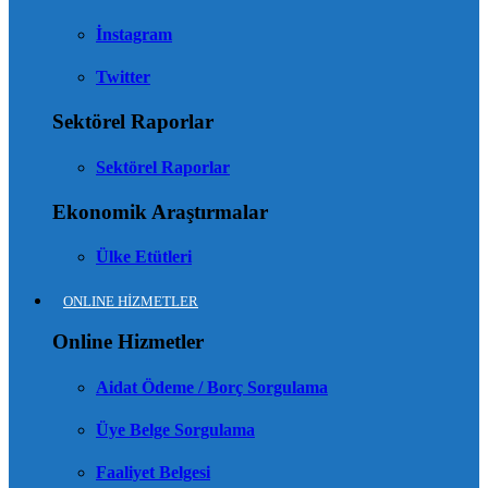
İnstagram
Twitter
Sektörel Raporlar
Sektörel Raporlar
Ekonomik Araştırmalar
Ülke Etütleri
ONLINE HİZMETLER
Online Hizmetler
Aidat Ödeme / Borç Sorgulama
Üye Belge Sorgulama
Faaliyet Belgesi