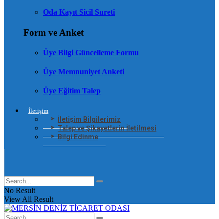
Oda Kayıt Sicil Sureti
Form ve Anket
Üye Bilgi Güncelleme Formu
Üye Memnuniyet Anketi
Üye Eğitim Talep
İletişim
İletişim Bilgilerimiz
Talep ve Şikayetlerin İletilmesi
Bilgi Edinme
No Result
View All Result