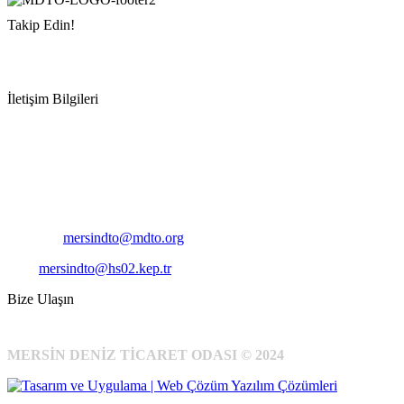
Takip Edin!
İletişim Bilgileri
Adres:
Mersin Deniz Ticaret Odası
Pirireis, İsmet İnönü Blv. No:45, 33110 Yenişehir/Mersin
Telefon:
+90 324 327 7000
Cep
: +90 531 796 6989
E-Posta:
mersindto@mdto.org
Kep:
mersindto@hs02.kep.tr
Bize Ulaşın
MERSİN DENİZ TİCARET ODASI © 2024