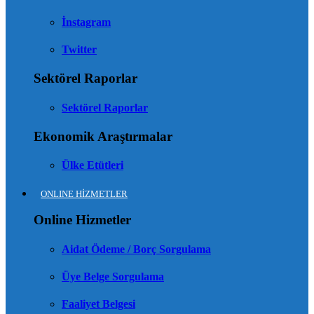
İnstagram
Twitter
Sektörel Raporlar
Sektörel Raporlar
Ekonomik Araştırmalar
Ülke Etütleri
ONLINE HİZMETLER
Online Hizmetler
Aidat Ödeme / Borç Sorgulama
Üye Belge Sorgulama
Faaliyet Belgesi