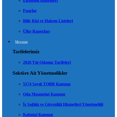
Ekonomi Bültenleri
Fuarlar
Bilir Kişi ve Hakem Listeleri
Ülke Raporları
Mevzuat
Tarifelerimiz
2026 Yılı Odamız Tarifeleri
Sektöre Ait Yönetmelikler
5174 Sayılı TOBB Kanunu
Oda Muamelat Kanunu
İş Sağlığı ve Güvenliği Hizmetleri Yönetmeliği
Kabotaj Kanunu