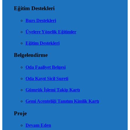
Eğitim Destekleri
Burs Destekleri
Üyelere Yönelik Eğitimler
Eğitim Destekleri
Belgelendirme
Oda Faaliyet Belgesi
Oda Kayıt Sicil Sureti
Gümrük İşlemi Takip Kartı
Gemi Acenteliği Tanıtım Kimlik Kartı
Proje
Devam Eden