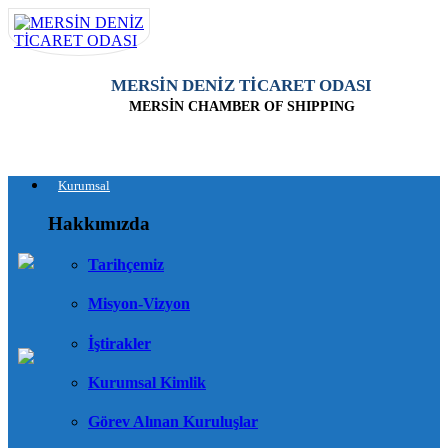
MERSİN DENİZ TİCARET ODASI
MERSİN CHAMBER OF SHIPPING
Kurumsal
Hakkımızda
Tarihçemiz
Misyon-Vizyon
İştirakler
Kurumsal Kimlik
Görev Alınan Kuruluşlar