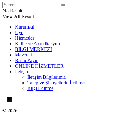
No Result
View All Result
Kurumsal
Üye
Hizmetler
Kalite ve Akreditasyon
BİLGİ MERKEZİ
Mevzuat
Basın Yayın
ONLINE HİZMETLER
İletişim
İletişim Bilgilerimiz
Talep ve Şikayetlerin İletilmesi
Bilgi Edinme
© 2026