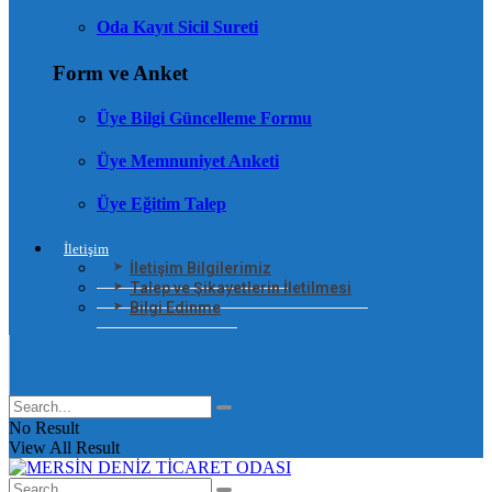
Oda Kayıt Sicil Sureti
Form ve Anket
Üye Bilgi Güncelleme Formu
Üye Memnuniyet Anketi
Üye Eğitim Talep
İletişim
İletişim Bilgilerimiz
Talep ve Şikayetlerin İletilmesi
Bilgi Edinme
No Result
View All Result