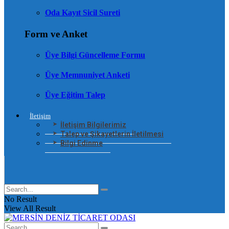
Oda Kayıt Sicil Sureti
Form ve Anket
Üye Bilgi Güncelleme Formu
Üye Memnuniyet Anketi
Üye Eğitim Talep
İletişim
İletişim Bilgilerimiz
Talep ve Şikayetlerin İletilmesi
Bilgi Edinme
No Result
View All Result