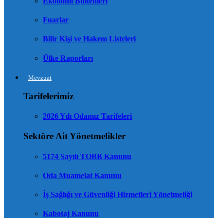
Ekonomi Bültenleri
Fuarlar
Bilir Kişi ve Hakem Listeleri
Ülke Raporları
Mevzuat
Tarifelerimiz
2026 Yılı Odamız Tarifeleri
Sektöre Ait Yönetmelikler
5174 Sayılı TOBB Kanunu
Oda Muamelat Kanunu
İş Sağlığı ve Güvenliği Hizmetleri Yönetmeliği
Kabotaj Kanunu