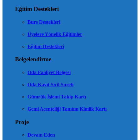
Eğitim Destekleri
Burs Destekleri
Üyelere Yönelik Eğitimler
Eğitim Destekleri
Belgelendirme
Oda Faaliyet Belgesi
Oda Kayıt Sicil Sureti
Gümrük İşlemi Takip Kartı
Gemi Acenteliği Tanıtım Kimlik Kartı
Proje
Devam Eden