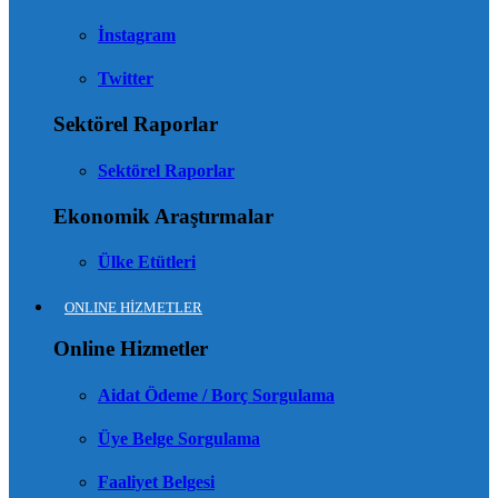
İnstagram
Twitter
Sektörel Raporlar
Sektörel Raporlar
Ekonomik Araştırmalar
Ülke Etütleri
ONLINE HİZMETLER
Online Hizmetler
Aidat Ödeme / Borç Sorgulama
Üye Belge Sorgulama
Faaliyet Belgesi