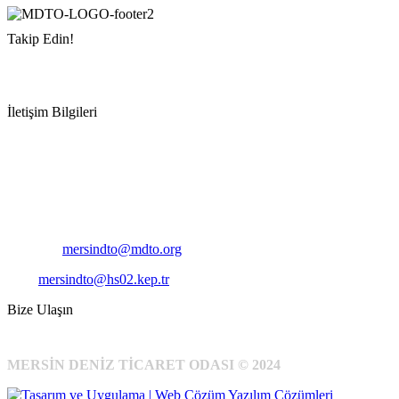
Takip Edin!
İletişim Bilgileri
Adres:
Mersin Deniz Ticaret Odası
Pirireis, İsmet İnönü Blv. No:45, 33110 Yenişehir/Mersin
Telefon:
+90 324 327 7000
Cep
: +90 531 796 6989
E-Posta:
mersindto@mdto.org
Kep:
mersindto@hs02.kep.tr
Bize Ulaşın
MERSİN DENİZ TİCARET ODASI © 2024