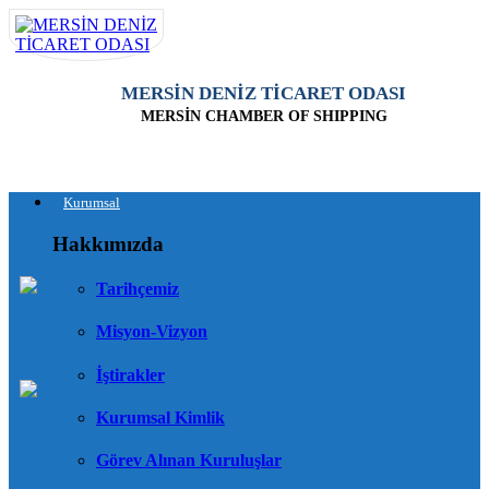
MERSİN DENİZ TİCARET ODASI
MERSİN CHAMBER OF SHIPPING
Kurumsal
Hakkımızda
Tarihçemiz
Misyon-Vizyon
İştirakler
Kurumsal Kimlik
Görev Alınan Kuruluşlar