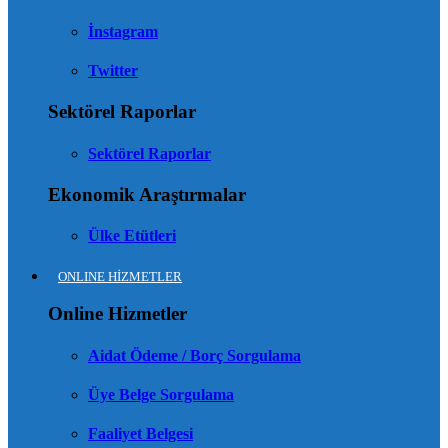
İnstagram
Twitter
Sektörel Raporlar
Sektörel Raporlar
Ekonomik Araştırmalar
Ülke Etütleri
ONLINE HİZMETLER
Online Hizmetler
Aidat Ödeme / Borç Sorgulama
Üye Belge Sorgulama
Faaliyet Belgesi