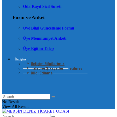
Oda Kayıt Sicil Sureti
Form ve Anket
Üye Bilgi Güncelleme Formu
Üye Memnuniyet Anketi
Üye Eğitim Talep
İletişim
İletişim Bilgilerimiz
Talep ve Şikayetlerin İletilmesi
Bilgi Edinme
No Result
View All Result