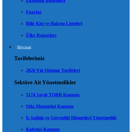
Ekonomi Bültenleri
Fuarlar
Bilir Kişi ve Hakem Listeleri
Ülke Raporları
Mevzuat
Tarifelerimiz
2026 Yılı Odamız Tarifeleri
Sektöre Ait Yönetmelikler
5174 Sayılı TOBB Kanunu
Oda Muamelat Kanunu
İş Sağlığı ve Güvenliği Hizmetleri Yönetmeliği
Kabotaj Kanunu