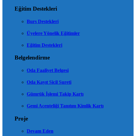
Eğitim Destekleri
Burs Destekleri
Üyelere Yönelik Eğitimler
Eğitim Destekleri
Belgelendirme
Oda Faaliyet Belgesi
Oda Kayıt Sicil Sureti
Gümrük İşlemi Takip Kartı
Gemi Acenteliği Tanıtım Kimlik Kartı
Proje
Devam Eden