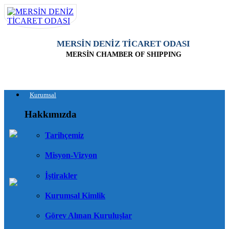
MERSİN DENİZ TİCARET ODASI
MERSİN CHAMBER OF SHIPPING
Kurumsal
Hakkımızda
Tarihçemiz
Misyon-Vizyon
İştirakler
Kurumsal Kimlik
Görev Alınan Kuruluşlar