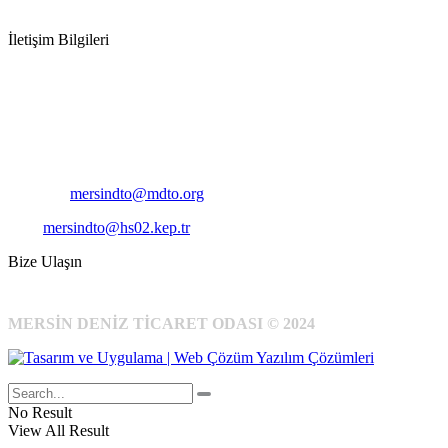
İletişim Bilgileri
Adres:
Mersin Deniz Ticaret Odası
Pirireis, İsmet İnönü Blv. No:45, 33110 Yenişehir/Mersin
Telefon:
+90 324 327 7000
Cep
: +90 531 796 6989
E-Posta:
mersindto@mdto.org
Kep:
mersindto@hs02.kep.tr
Bize Ulaşın
MERSİN DENİZ TİCARET ODASI © 2024
No Result
View All Result