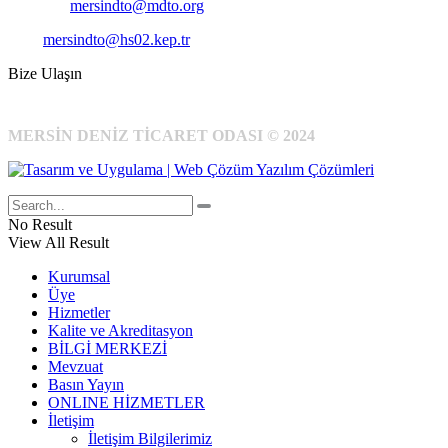
E-Posta:
mersindto@mdto.org
Kep:
mersindto@hs02.kep.tr
Bize Ulaşın
MERSİN DENİZ TİCARET ODASI © 2024
No Result
View All Result
Kurumsal
Üye
Hizmetler
Kalite ve Akreditasyon
BİLGİ MERKEZİ
Mevzuat
Basın Yayın
ONLINE HİZMETLER
İletişim
İletişim Bilgilerimiz