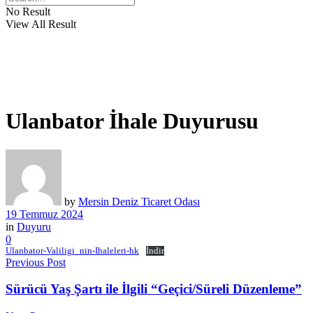
No Result
View All Result
Ulanbator İhale Duyurusu
by
Mersin Deniz Ticaret Odası
19 Temmuz 2024
in
Duyuru
0
Ulanbator-Valiligi_nin-Ihaleleri-hk
İndir
Previous Post
Sürücü Yaş Şartı ile İlgili “Geçici/Süreli Düzenleme”