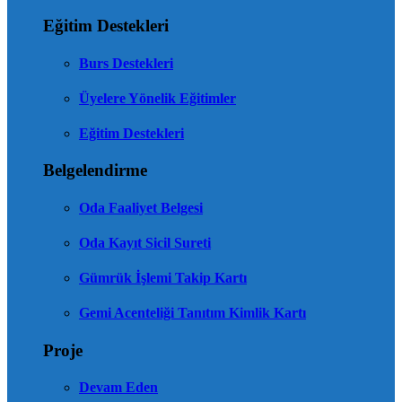
Eğitim Destekleri
Burs Destekleri
Üyelere Yönelik Eğitimler
Eğitim Destekleri
Belgelendirme
Oda Faaliyet Belgesi
Oda Kayıt Sicil Sureti
Gümrük İşlemi Takip Kartı
Gemi Acenteliği Tanıtım Kimlik Kartı
Proje
Devam Eden