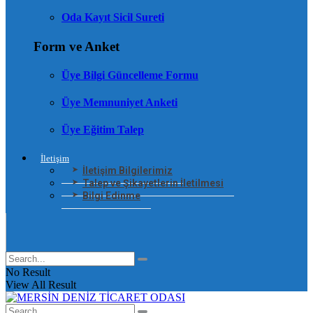
Oda Kayıt Sicil Sureti
Form ve Anket
Üye Bilgi Güncelleme Formu
Üye Memnuniyet Anketi
Üye Eğitim Talep
İletişim
İletişim Bilgilerimiz
Talep ve Şikayetlerin İletilmesi
Bilgi Edinme
No Result
View All Result