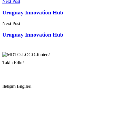
Next Post
Uruguay Innovation Hub
Next Post
Uruguay Innovation Hub
Takip Edin!
İletişim Bilgileri
Adres:
Mersin Deniz Ticaret Odası
Pirireis, İsmet İnönü Blv. No:45, 33110 Yenişehir/Mersin
Telefon:
+90 324 327 7000
Cep
: +90 531 796 6989