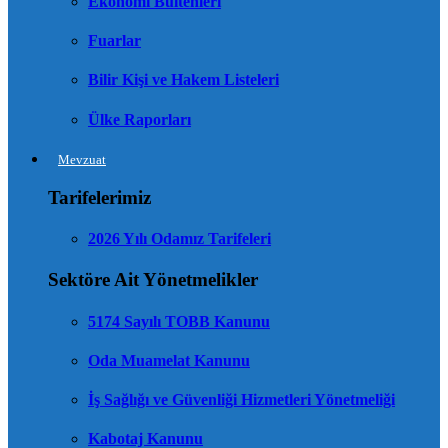
Ekonomi Bültenleri
Fuarlar
Bilir Kişi ve Hakem Listeleri
Ülke Raporları
Mevzuat
Tarifelerimiz
2026 Yılı Odamız Tarifeleri
Sektöre Ait Yönetmelikler
5174 Sayılı TOBB Kanunu
Oda Muamelat Kanunu
İş Sağlığı ve Güvenliği Hizmetleri Yönetmeliği
Kabotaj Kanunu