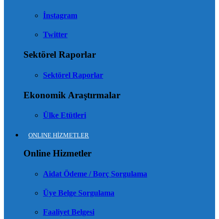
İnstagram
Twitter
Sektörel Raporlar
Sektörel Raporlar
Ekonomik Araştırmalar
Ülke Etütleri
ONLINE HİZMETLER
Online Hizmetler
Aidat Ödeme / Borç Sorgulama
Üye Belge Sorgulama
Faaliyet Belgesi