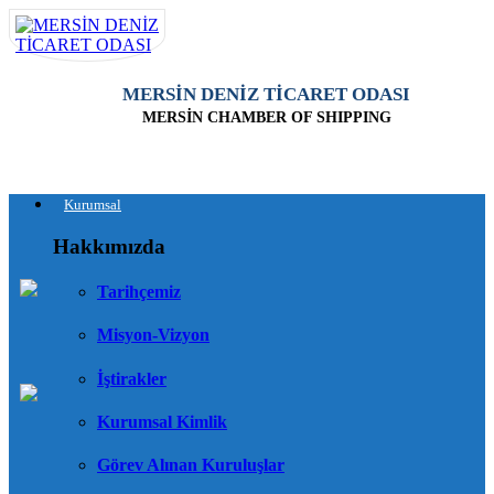
MERSİN DENİZ TİCARET ODASI
MERSİN CHAMBER OF SHIPPING
Kurumsal
Hakkımızda
Tarihçemiz
Misyon-Vizyon
İştirakler
Kurumsal Kimlik
Görev Alınan Kuruluşlar