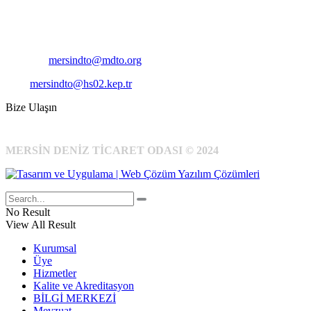
Telefon:
+90 324 327 7000
Cep
: +90 531 796 6989
E-Posta:
mersindto@mdto.org
Kep:
mersindto@hs02.kep.tr
Bize Ulaşın
MERSİN DENİZ TİCARET ODASI © 2024
No Result
View All Result
Kurumsal
Üye
Hizmetler
Kalite ve Akreditasyon
BİLGİ MERKEZİ
Mevzuat