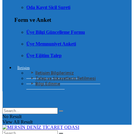
Oda Kayıt Sicil Sureti
Form ve Anket
Üye Bilgi Güncelleme Formu
Üye Memnuniyet Anketi
Üye Eğitim Talep
İletişim
İletişim Bilgilerimiz
Talep ve Şikayetlerin İletilmesi
Bilgi Edinme
No Result
View All Result