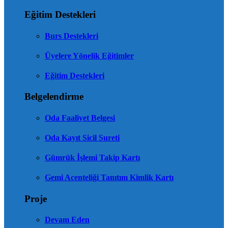
Eğitim Destekleri
Burs Destekleri
Üyelere Yönelik Eğitimler
Eğitim Destekleri
Belgelendirme
Oda Faaliyet Belgesi
Oda Kayıt Sicil Sureti
Gümrük İşlemi Takip Kartı
Gemi Acenteliği Tanıtım Kimlik Kartı
Proje
Devam Eden