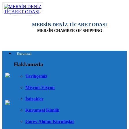
MERSİN DENİZ TİCARET ODASI
MERSİN CHAMBER OF SHIPPING
Kurumsal
Hakkımızda
Tarihçemiz
Misyon-Vizyon
İştirakler
Kurumsal Kimlik
Görev Alınan Kuruluşlar