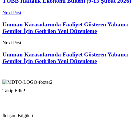
TOBB Haftalık Ekonomi Bülteni (9-13 Şubat 2026)
Next Post
Umman Karasularında Faaliyet Gösteren Yabancı
Gemiler İçin Getirilen Yeni Düzenleme
Next Post
Umman Karasularında Faaliyet Gösteren Yabancı
Gemiler İçin Getirilen Yeni Düzenleme
Takip Edin!
İletişim Bilgileri
Adres:
Mersin Deniz Ticaret Odası
Pirireis, İsmet İnönü Blv. No:45, 33110 Yenişehir/Mersin