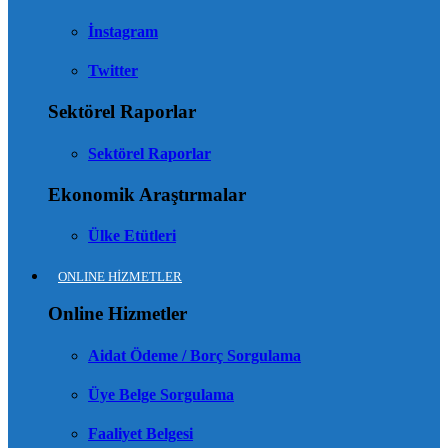
İnstagram
Twitter
Sektörel Raporlar
Sektörel Raporlar
Ekonomik Araştırmalar
Ülke Etütleri
ONLINE HİZMETLER
Online Hizmetler
Aidat Ödeme / Borç Sorgulama
Üye Belge Sorgulama
Faaliyet Belgesi