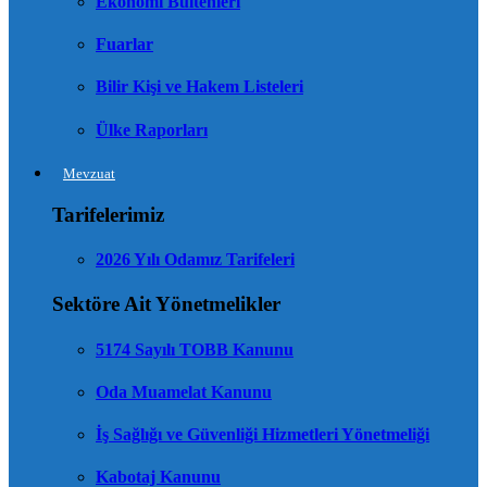
Ekonomi Bültenleri
Fuarlar
Bilir Kişi ve Hakem Listeleri
Ülke Raporları
Mevzuat
Tarifelerimiz
2026 Yılı Odamız Tarifeleri
Sektöre Ait Yönetmelikler
5174 Sayılı TOBB Kanunu
Oda Muamelat Kanunu
İş Sağlığı ve Güvenliği Hizmetleri Yönetmeliği
Kabotaj Kanunu