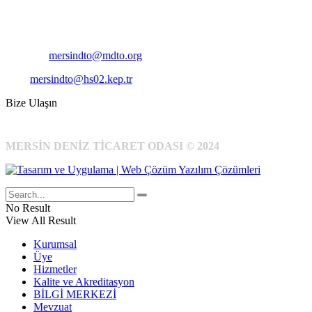
Telefon:
+90 324 327 7000
Cep
: +90 531 796 6989
E-Posta:
mersindto@mdto.org
Kep:
mersindto@hs02.kep.tr
Bize Ulaşın
MERSİN DENİZ TİCARET ODASI © 2024
No Result
View All Result
Kurumsal
Üye
Hizmetler
Kalite ve Akreditasyon
BİLGİ MERKEZİ
Mevzuat