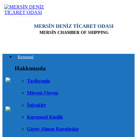
MERSİN DENİZ TİCARET ODASI
MERSİN CHAMBER OF SHIPPING
Kurumsal
Hakkımızda
Tarihçemiz
Misyon-Vizyon
İştirakler
Kurumsal Kimlik
Görev Alınan Kuruluşlar