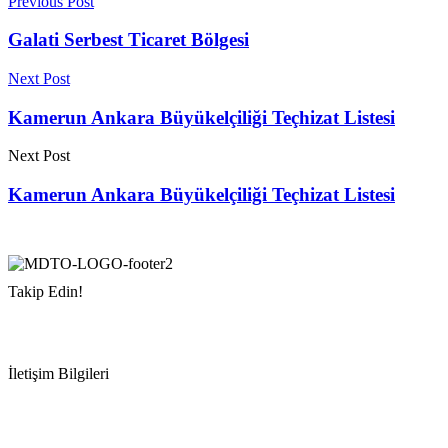
Previous Post
Galati Serbest Ticaret Bölgesi
Next Post
Kamerun Ankara Büyükelçiliği Teçhizat Listesi
Next Post
Kamerun Ankara Büyükelçiliği Teçhizat Listesi
Takip Edin!
İletişim Bilgileri
Adres:
Mersin Deniz Ticaret Odası
Pirireis, İsmet İnönü Blv. No:45, 33110 Yenişehir/Mersin