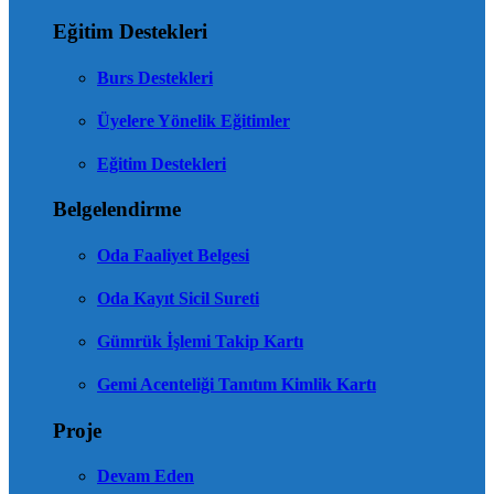
Eğitim Destekleri
Burs Destekleri
Üyelere Yönelik Eğitimler
Eğitim Destekleri
Belgelendirme
Oda Faaliyet Belgesi
Oda Kayıt Sicil Sureti
Gümrük İşlemi Takip Kartı
Gemi Acenteliği Tanıtım Kimlik Kartı
Proje
Devam Eden