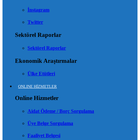
İnstagram
Twitter
Sektörel Raporlar
Sektörel Raporlar
Ekonomik Araştırmalar
Ülke Etütleri
ONLINE HİZMETLER
Online Hizmetler
Aidat Ödeme / Borç Sorgulama
Üye Belge Sorgulama
Faaliyet Belgesi