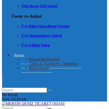
Oda Kayıt Sicil Sureti
Form ve Anket
Üye Bilgi Güncelleme Formu
Üye Memnuniyet Anketi
Üye Eğitim Talep
İletişim
İletişim Bilgilerimiz
Talep ve Şikayetlerin İletilmesi
Bilgi Edinme
No Result
View All Result