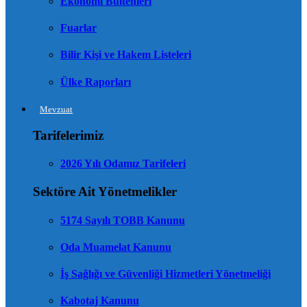
Ekonomi Bültenleri
Fuarlar
Bilir Kişi ve Hakem Listeleri
Ülke Raporları
Mevzuat
Tarifelerimiz
2026 Yılı Odamız Tarifeleri
Sektöre Ait Yönetmelikler
5174 Sayılı TOBB Kanunu
Oda Muamelat Kanunu
İş Sağlığı ve Güvenliği Hizmetleri Yönetmeliği
Kabotaj Kanunu