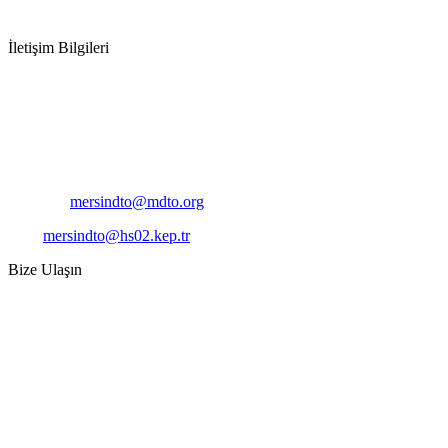
İletişim Bilgileri
Adres:
Mersin Deniz Ticaret Odası
Pirireis, İsmet İnönü Blv. No:45, 33110 Yenişehir/Mersin
Telefon:
+90 324 327 7000
Cep
: +90 531 796 6989
E-Posta:
mersindto@mdto.org
Kep:
mersindto@hs02.kep.tr
Bize Ulaşın