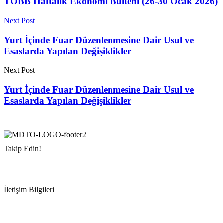
TOBB Haftalık Ekonomi Bülteni (26-30 Ocak 2026)
Next Post
Yurt İçinde Fuar Düzenlenmesine Dair Usul ve
Esaslarda Yapılan Değişiklikler
Next Post
Yurt İçinde Fuar Düzenlenmesine Dair Usul ve
Esaslarda Yapılan Değişiklikler
Takip Edin!
İletişim Bilgileri
Adres:
Mersin Deniz Ticaret Odası
Pirireis, İsmet İnönü Blv. No:45, 33110 Yenişehir/Mersin