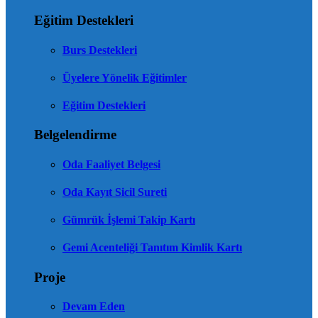
Eğitim Destekleri
Burs Destekleri
Üyelere Yönelik Eğitimler
Eğitim Destekleri
Belgelendirme
Oda Faaliyet Belgesi
Oda Kayıt Sicil Sureti
Gümrük İşlemi Takip Kartı
Gemi Acenteliği Tanıtım Kimlik Kartı
Proje
Devam Eden