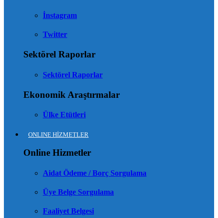
İnstagram
Twitter
Sektörel Raporlar
Sektörel Raporlar
Ekonomik Araştırmalar
Ülke Etütleri
ONLINE HİZMETLER
Online Hizmetler
Aidat Ödeme / Borç Sorgulama
Üye Belge Sorgulama
Faaliyet Belgesi