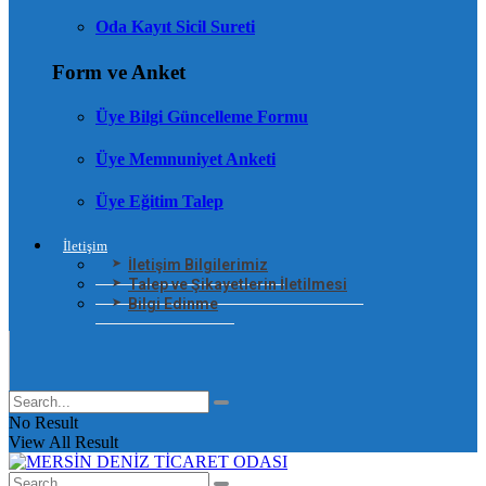
Oda Kayıt Sicil Sureti
Form ve Anket
Üye Bilgi Güncelleme Formu
Üye Memnuniyet Anketi
Üye Eğitim Talep
İletişim
İletişim Bilgilerimiz
Talep ve Şikayetlerin İletilmesi
Bilgi Edinme
No Result
View All Result