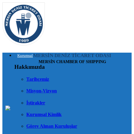
MERSİN DENİZ TİCARET ODASI
Kurumsal
MERSİN CHAMBER OF SHIPPING
Hakkımızda
Tarihçemiz
Misyon-Vizyon
İştirakler
Kurumsal Kimlik
Görev Alınan Kuruluşlar