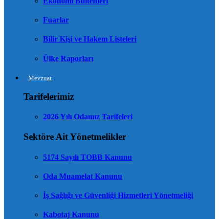
Ekonomi Bültenleri
Fuarlar
Bilir Kişi ve Hakem Listeleri
Ülke Raporları
Mevzuat
Tarifelerimiz
2026 Yılı Odamız Tarifeleri
Sektöre Ait Yönetmelikler
5174 Sayılı TOBB Kanunu
Oda Muamelat Kanunu
İş Sağlığı ve Güvenliği Hizmetleri Yönetmeliği
Kabotaj Kanunu