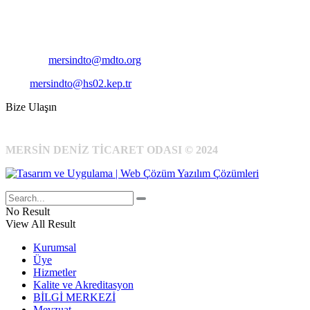
Telefon:
+90 324 327 7000
Cep
: +90 531 796 6989
E-Posta:
mersindto@mdto.org
Kep:
mersindto@hs02.kep.tr
Bize Ulaşın
MERSİN DENİZ TİCARET ODASI © 2024
No Result
View All Result
Kurumsal
Üye
Hizmetler
Kalite ve Akreditasyon
BİLGİ MERKEZİ
Mevzuat