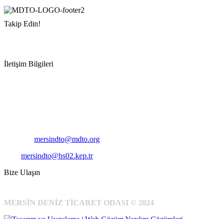
Takip Edin!
İletişim Bilgileri
Adres:
Mersin Deniz Ticaret Odası
Pirireis, İsmet İnönü Blv. No:45, 33110 Yenişehir/Mersin
Telefon:
+90 324 327 7000
Cep
: +90 531 796 6989
E-Posta:
mersindto@mdto.org
Kep:
mersindto@hs02.kep.tr
Bize Ulaşın
MERSİN DENİZ TİCARET ODASI © 2024