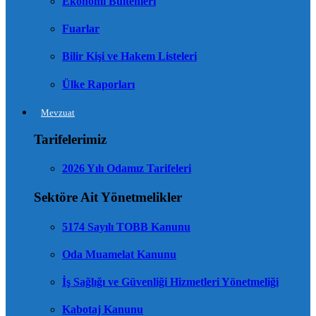
Ekonomi Bültenleri
Fuarlar
Bilir Kişi ve Hakem Listeleri
Ülke Raporları
Mevzuat
Tarifelerimiz
2026 Yılı Odamız Tarifeleri
Sektöre Ait Yönetmelikler
5174 Sayılı TOBB Kanunu
Oda Muamelat Kanunu
İş Sağlığı ve Güvenliği Hizmetleri Yönetmeliği
Kabotaj Kanunu