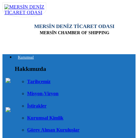
MERSİN DENİZ TİCARET ODASI
MERSİN CHAMBER OF SHIPPING
Kurumsal
Hakkımızda
Tarihçemiz
Misyon-Vizyon
İştirakler
Kurumsal Kimlik
Görev Alınan Kuruluşlar