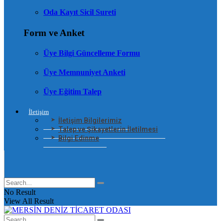
Oda Kayıt Sicil Sureti
Form ve Anket
Üye Bilgi Güncelleme Formu
Üye Memnuniyet Anketi
Üye Eğitim Talep
İletişim
İletişim Bilgilerimiz
Talep ve Şikayetlerin İletilmesi
Bilgi Edinme
No Result
View All Result