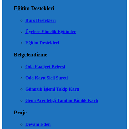
Eğitim Destekleri
Burs Destekleri
Üyelere Yönelik Eğitimler
Eğitim Destekleri
Belgelendirme
Oda Faaliyet Belgesi
Oda Kayıt Sicil Sureti
Gümrük İşlemi Takip Kartı
Gemi Acenteliği Tanıtım Kimlik Kartı
Proje
Devam Eden