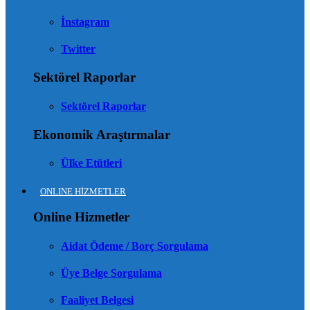
İnstagram
Twitter
Sektörel Raporlar
Sektörel Raporlar
Ekonomik Araştırmalar
Ülke Etütleri
ONLINE HİZMETLER
Online Hizmetler
Aidat Ödeme / Borç Sorgulama
Üye Belge Sorgulama
Faaliyet Belgesi