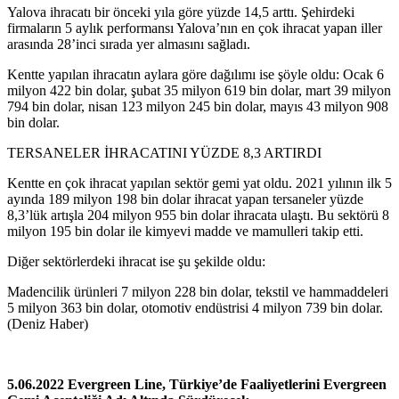
Yalova ihracatı bir önceki yıla göre yüzde 14,5 arttı. Şehirdeki
firmaların 5 aylık performansı Yalova’nın en çok ihracat yapan iller
arasında 28’inci sırada yer almasını sağladı.
Kentte yapılan ihracatın aylara göre dağılımı ise şöyle oldu: Ocak 6
milyon 422 bin dolar, şubat 35 milyon 619 bin dolar, mart 39 milyon
794 bin dolar, nisan 123 milyon 245 bin dolar, mayıs 43 milyon 908
bin dolar.
TERSANELER İHRACATINI YÜZDE 8,3 ARTIRDI
Kentte en çok ihracat yapılan sektör gemi yat oldu. 2021 yılının ilk 5
ayında 189 milyon 198 bin dolar ihracat yapan tersaneler yüzde
8,3’lük artışla 204 milyon 955 bin dolar ihracata ulaştı. Bu sektörü 8
milyon 195 bin dolar ile kimyevi madde ve mamulleri takip etti.
Diğer sektörlerdeki ihracat ise şu şekilde oldu:
Madencilik ürünleri 7 milyon 228 bin dolar, tekstil ve hammaddeleri
5 milyon 363 bin dolar, otomotiv endüstrisi 4 milyon 739 bin dolar.
(Deniz Haber)
5.06.2022 Evergreen Line, Türkiye’de Faaliyetlerini Evergreen