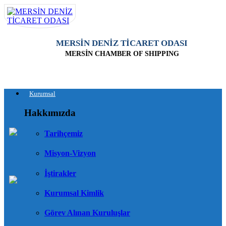
MERSİN DENİZ TİCARET ODASI
MERSİN CHAMBER OF SHIPPING
Kurumsal
Hakkımızda
Tarihçemiz
Misyon-Vizyon
İştirakler
Kurumsal Kimlik
Görev Alınan Kuruluşlar