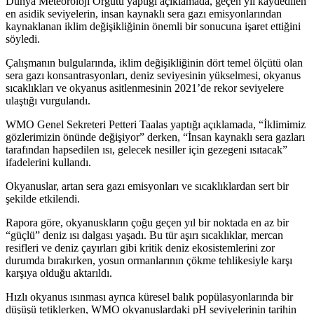
Dünya Meteoroloji Örgütü yaptığı açıklamada, geçen yıl kaydedilen
en asidik seviyelerin, insan kaynaklı sera gazı emisyonlarından
kaynaklanan iklim değişikliğinin önemli bir sonucuna işaret ettiğini
söyledi.
Çalışmanın bulgularında, iklim değişikliğinin dört temel ölçütü olan
sera gazı konsantrasyonları, deniz seviyesinin yükselmesi, okyanus
sıcaklıkları ve okyanus asitlenmesinin 2021’de rekor seviyelere
ulaştığı vurgulandı.
WMO Genel Sekreteri Petteri Taalas yaptığı açıklamada, “İklimimiz
gözlerimizin önünde değişiyor” derken, “İnsan kaynaklı sera gazları
tarafından hapsedilen ısı, gelecek nesiller için gezegeni ısıtacak”
ifadelerini kullandı.
Okyanuslar, artan sera gazı emisyonları ve sıcaklıklardan sert bir
şekilde etkilendi.
Rapora göre, okyanuskların çoğu geçen yıl bir noktada en az bir
“güçlü” deniz ısı dalgası yaşadı. Bu tür aşırı sıcaklıklar, mercan
resifleri ve deniz çayırları gibi kritik deniz ekosistemlerini zor
durumda bırakırken, yosun ormanlarının çökme tehlikesiyle karşı
karşıya olduğu aktarıldı.
Hızlı okyanus ısınması ayrıca küresel balık popülasyonlarında bir
düşüşü tetiklerken, WMO okyanuslardaki pH seviyelerinin tarihin