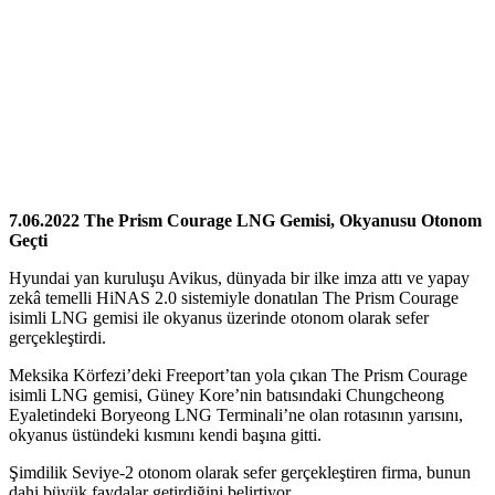
7.06.2022 The Prism Courage LNG Gemisi, Okyanusu Otonom
Geçti
Hyundai yan kuruluşu Avikus, dünyada bir ilke imza attı ve yapay
zekâ temelli HiNAS 2.0 sistemiyle donatılan The Prism Courage
isimli LNG gemisi ile okyanus üzerinde otonom olarak sefer
gerçekleştirdi.
Meksika Körfezi’deki Freeport’tan yola çıkan The Prism Courage
isimli LNG gemisi, Güney Kore’nin batısındaki Chungcheong
Eyaletindeki Boryeong LNG Terminali’ne olan rotasının yarısını,
okyanus üstündeki kısmını kendi başına gitti.
Şimdilik Seviye-2 otonom olarak sefer gerçekleştiren firma, bunun
dahi büyük faydalar getirdiğini belirtiyor.