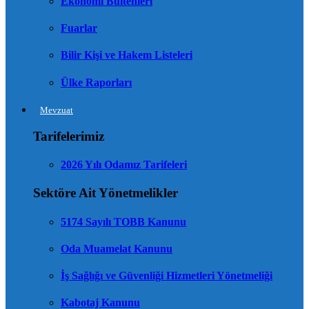
Ekonomi Bültenleri
Fuarlar
Bilir Kişi ve Hakem Listeleri
Ülke Raporları
Mevzuat
Tarifelerimiz
2026 Yılı Odamız Tarifeleri
Sektöre Ait Yönetmelikler
5174 Sayılı TOBB Kanunu
Oda Muamelat Kanunu
İş Sağlığı ve Güvenliği Hizmetleri Yönetmeliği
Kabotaj Kanunu