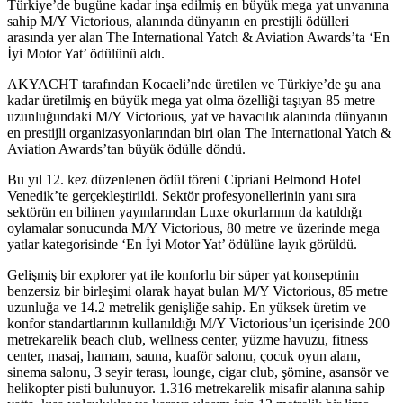
Türkiye’de bugüne kadar inşa edilmiş en büyük mega yat unvanına
sahip M/Y Victorious, alanında dünyanın en prestijli ödülleri
arasında yer alan The International Yatch & Aviation Awards’ta ‘En
İyi Motor Yat’ ödülünü aldı.
AKYACHT tarafından Kocaeli’nde üretilen ve Türkiye’de şu ana
kadar üretilmiş en büyük mega yat olma özelliği taşıyan 85 metre
uzunluğundaki M/Y Victorious, yat ve havacılık alanında dünyanın
en prestijli organizasyonlarından biri olan The International Yatch &
Aviation Awards’tan büyük ödülle döndü.
Bu yıl 12. kez düzenlenen ödül töreni Cipriani Belmond Hotel
Venedik’te gerçekleştirildi. Sektör profesyonellerinin yanı sıra
sektörün en bilinen yayınlarından Luxe okurlarının da katıldığı
oylamalar sonucunda M/Y Victorious, 80 metre ve üzerinde mega
yatlar kategorisinde ‘En İyi Motor Yat’ ödülüne layık görüldü.
Gelişmiş bir explorer yat ile konforlu bir süper yat konseptinin
benzersiz bir birleşimi olarak hayat bulan M/Y Victorious, 85 metre
uzunluğa ve 14.2 metrelik genişliğe sahip. En yüksek üretim ve
konfor standartlarının kullanıldığı M/Y Victorious’un içerisinde 200
metrekarelik beach club, wellness center, yüzme havuzu, fitness
center, masaj, hamam, sauna, kuaför salonu, çocuk oyun alanı,
sinema salonu, 3 seyir terası, lounge, cigar club, şömine, asansör ve
helikopter pisti bulunuyor. 1.316 metrekarelik misafir alanına sahip