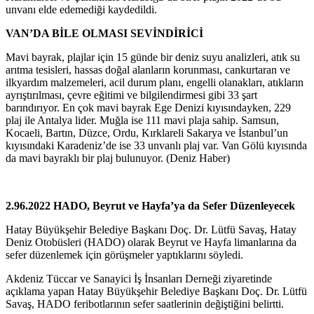
unvanı elde edemediği kaydedildi.
VAN’DA BİLE OLMASI SEVİNDİRİCİ
Mavi bayrak, plajlar için 15 günde bir deniz suyu analizleri, atık su
arıtma tesisleri, hassas doğal alanların korunması, cankurtaran ve
ilkyardım malzemeleri, acil durum planı, engelli olanakları, atıkların
ayrıştırılması, çevre eğitimi ve bilgilendirmesi gibi 33 şart
barındırıyor. En çok mavi bayrak Ege Denizi kıyısındayken, 229
plaj ile Antalya lider. Muğla ise 111 mavi plaja sahip. Samsun,
Kocaeli, Bartın, Düzce, Ordu, Kırklareli Sakarya ve İstanbul’un
kıyısındaki Karadeniz’de ise 33 unvanlı plaj var. Van Gölü kıyısında
da mavi bayraklı bir plaj bulunuyor. (Deniz Haber)
2.96.2022 HADO, Beyrut ve Hayfa’ya da Sefer Düzenleyecek
Hatay Büyükşehir Belediye Başkanı Doç. Dr. Lütfü Savaş, Hatay
Deniz Otobüsleri (HADO) olarak Beyrut ve Hayfa limanlarına da
sefer düzenlemek için görüşmeler yaptıklarını söyledi.
Akdeniz Tüccar ve Sanayici İş İnsanları Derneği ziyaretinde
açıklama yapan Hatay Büyükşehir Belediye Başkanı Doç. Dr. Lütfü
Savaş, HADO feribotlarının sefer saatlerinin değiştiğini belirtti.