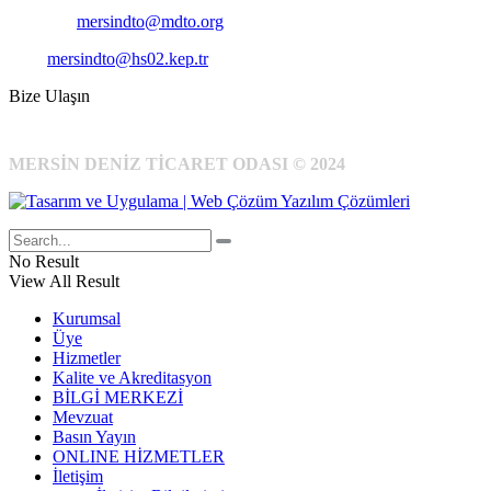
E-Posta:
mersindto@mdto.org
Kep:
mersindto@hs02.kep.tr
Bize Ulaşın
MERSİN DENİZ TİCARET ODASI © 2024
No Result
View All Result
Kurumsal
Üye
Hizmetler
Kalite ve Akreditasyon
BİLGİ MERKEZİ
Mevzuat
Basın Yayın
ONLINE HİZMETLER
İletişim