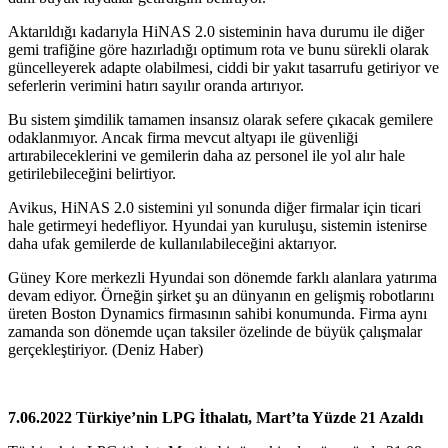
Aktarıldığı kadarıyla HiNAS 2.0 sisteminin hava durumu ile diğer
gemi trafiğine göre hazırladığı optimum rota ve bunu sürekli olarak
güncelleyerek adapte olabilmesi, ciddi bir yakıt tasarrufu getiriyor ve
seferlerin verimini hatırı sayılır oranda artırıyor.
Bu sistem şimdilik tamamen insansız olarak sefere çıkacak gemilere
odaklanmıyor. Ancak firma mevcut altyapı ile güvenliği
artırabileceklerini ve gemilerin daha az personel ile yol alır hale
getirilebileceğini belirtiyor.
Avikus, HiNAS 2.0 sistemini yıl sonunda diğer firmalar için ticari
hale getirmeyi hedefliyor. Hyundai yan kuruluşu, sistemin istenirse
daha ufak gemilerde de kullanılabileceğini aktarıyor.
Güney Kore merkezli Hyundai son dönemde farklı alanlara yatırıma
devam ediyor. Örneğin şirket şu an dünyanın en gelişmiş robotlarını
üreten Boston Dynamics firmasının sahibi konumunda. Firma aynı
zamanda son dönemde uçan taksiler özelinde de büyük çalışmalar
gerçekleştiriyor. (Deniz Haber)
7.06.2022 Türkiye’nin LPG İthalatı, Mart’ta Yüzde 21 Azaldı