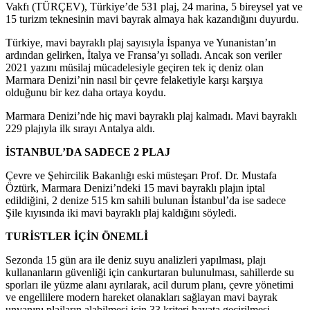
Vakfı (TÜRÇEV), Türkiye’de 531 plaj, 24 marina, 5 bireysel yat ve
15 turizm teknesinin mavi bayrak almaya hak kazandığını duyurdu.
Türkiye, mavi bayraklı plaj sayısıyla İspanya ve Yunanistan’ın
ardından gelirken, İtalya ve Fransa’yı solladı. Ancak son veriler
2021 yazını müsilaj mücadelesiyle geçiren tek iç deniz olan
Marmara Denizi’nin nasıl bir çevre felaketiyle karşı karşıya
olduğunu bir kez daha ortaya koydu.
Marmara Denizi’nde hiç mavi bayraklı plaj kalmadı. Mavi bayraklı
229 plajıyla ilk sırayı Antalya aldı.
İSTANBUL’DA SADECE 2 PLAJ
Çevre ve Şehircilik Bakanlığı eski müsteşarı Prof. Dr. Mustafa
Öztürk, Marmara Denizi’ndeki 15 mavi bayraklı plajın iptal
edildiğini, 2 denize 515 km sahili bulunan İstanbul’da ise sadece
Şile kıyısında iki mavi bayraklı plaj kaldığını söyledi.
TURİSTLER İÇİN ÖNEMLİ
Sezonda 15 gün ara ile deniz suyu analizleri yapılması, plajı
kullananların güvenliği için cankurtaran bulunulması, sahillerde su
sporları ile yüzme alanı ayrılarak, acil durum planı, çevre yönetimi
ve engellilere modern hareket olanakları sağlayan mavi bayrak
unvanını plajların alabilmesi için 33 kriteri hayata geçirilmesi