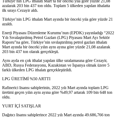
Türkiye’nin LPG ithalatı Mart’ta bir önceki yıla göre yüzde 21,08
azalarak 203 bin 437 ton oldu. Toplam 5 ülkeden yapılan ithalatta
ilk sırayı Cezayir aldı.
Türkiye’nin LPG ithalatı Mart ayında bir önceki yıla göre yüzde 21
azaldı.
Enerji Piyasası Düzenleme Kurumu’nun (EPDK) yayınladığı “2022
Yılı Sıvalaştırılmış Petrol Gazları (LPG) Piyasası Mart Ayı Sektör
Raporu”na göre, Türkiye’nin sıvılaştırılmış petrol gazları ithalatı
Mart ayında bir önceki yılın aynı ayına göre yüzde 21,08 azalarak
203 bin 437 ton olarak gerçekleşti.
Aynı ayda en çok ithalat yapılan ülke sıralamasına göre Cezayir,
ABD, Rusya Federasyonu, Kazakistan ve İspanya olmak üzere 5
farklı ülkeden LPG ithalatı gerçekleştirildi.
LPG ÜRETİMİ %50 ARTTI
Rafinerici lisansı sahiplerinin, 2022 yılı Mart ayında toplam LPG
üretimi geçen yılın aynı ayına göre %49,97 artarak 109 bin 648 ton
oldu.
YURT İÇİ SATIŞLAR
Dağıtıcı lisansı sahiplerince 2022 yılı Mart ayında 49.686,766 ton