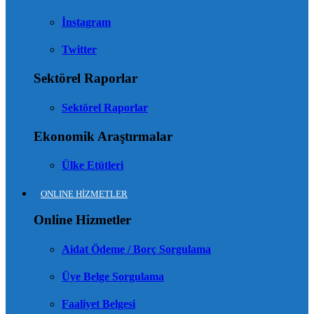
İnstagram
Twitter
Sektörel Raporlar
Sektörel Raporlar
Ekonomik Araştırmalar
Ülke Etütleri
ONLINE HİZMETLER
Online Hizmetler
Aidat Ödeme / Borç Sorgulama
Üye Belge Sorgulama
Faaliyet Belgesi