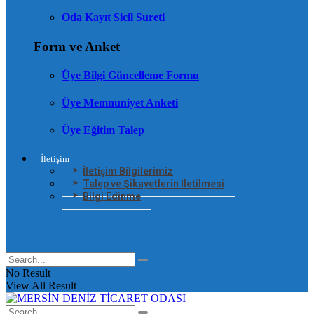
Oda Kayıt Sicil Sureti
Form ve Anket
Üye Bilgi Güncelleme Formu
Üye Memnuniyet Anketi
Üye Eğitim Talep
İletişim
İletişim Bilgilerimiz
Talep ve Şikayetlerin İletilmesi
Bilgi Edinme
No Result
View All Result