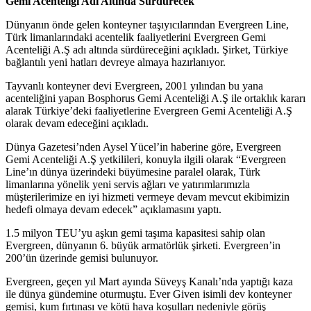
Gemi Acenteliği Adı Altında Sürdürecek
Dünyanın önde gelen konteyner taşıyıcılarından Evergreen Line,
Türk limanlarındaki acentelik faaliyetlerini Evergreen Gemi
Acenteliği A.Ş adı altında sürdüreceğini açıkladı. Şirket, Türkiye
bağlantılı yeni hatları devreye almaya hazırlanıyor.
Tayvanlı konteyner devi Evergreen, 2001 yılından bu yana
acenteliğini yapan Bosphorus Gemi Acenteliği A.Ş ile ortaklık kararı
alarak Türkiye’deki faaliyetlerine Evergreen Gemi Acenteliği A.Ş
olarak devam edeceğini açıkladı.
Dünya Gazetesi’nden Aysel Yücel’in haberine göre, Evergreen
Gemi Acenteliği A.Ş yetkilileri, konuyla ilgili olarak “Evergreen
Line’ın dünya üzerindeki büyümesine paralel olarak, Türk
limanlarına yönelik yeni servis ağları ve yatırımlarımızla
müşterilerimize en iyi hizmeti vermeye devam mevcut ekibimizin
hedefi olmaya devam edecek” açıklamasını yaptı.
1.5 milyon TEU’yu aşkın gemi taşıma kapasitesi sahip olan
Evergreen, dünyanın 6. büyük armatörlük şirketi. Evergreen’in
200’ün üzerinde gemisi bulunuyor.
Evergreen, geçen yıl Mart ayında Süveyş Kanalı’nda yaptığı kaza
ile dünya gündemine oturmuştu. Ever Given isimli dev konteyner
gemisi, kum fırtınası ve kötü hava koşulları nedeniyle görüş