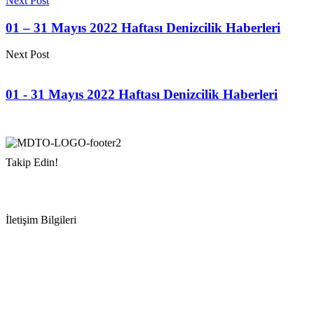
Next Post
01 – 31 Mayıs 2022 Haftası Denizcilik Haberleri
Next Post
01 - 31 Mayıs 2022 Haftası Denizcilik Haberleri
Takip Edin!
İletişim Bilgileri
Adres:
Mersin Deniz Ticaret Odası
Pirireis, İsmet İnönü Blv. No:45, 33110 Yenişehir/Mersin
Telefon:
+90 324 327 7000
Cep
: +90 531 796 6989