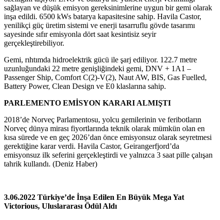
sağlayan ve düşük emisyon gereksinimlerine uygun bir gemi olarak
inşa edildi. 6500 kWs batarya kapasitesine sahip. Havila Castor,
yenilikçi güç üretim sistemi ve enerji tasarruflu gövde tasarımı
sayesinde sıfır emisyonla dört saat kesintisiz seyir
gerçekleştirebiliyor.
Gemi, rıhtımda hidroelektrik gücü ile şarj ediliyor. 122.7 metre
uzunluğundaki 22 metre genişliğindeki gemi, DNV + 1A1 –
Passenger Ship, Comfort C(2)-V(2), Naut AW, BIS, Gas Fuelled,
Battery Power, Clean Design ve E0 klaslarına sahip.
PARLEMENTO EMİSYON KARARI ALMIŞTI
2018’de Norveç Parlamentosu, yolcu gemilerinin ve feribotların
Norveç dünya mirası fiyortlarında teknik olarak mümkün olan en
kısa sürede ve en geç 2026’dan önce emisyonsuz olarak seyretmesi
gerektiğine karar verdi. Havila Castor, Geirangerfjord’da
emisyonsuz ilk seferini gerçekleştirdi ve yalnızca 3 saat pille çalışan
tahrik kullandı. (Deniz Haber)
3.06.2022 Türkiye’de İnşa Edilen En Büyük Mega Yat
Victorious, Uluslararası Ödül Aldı