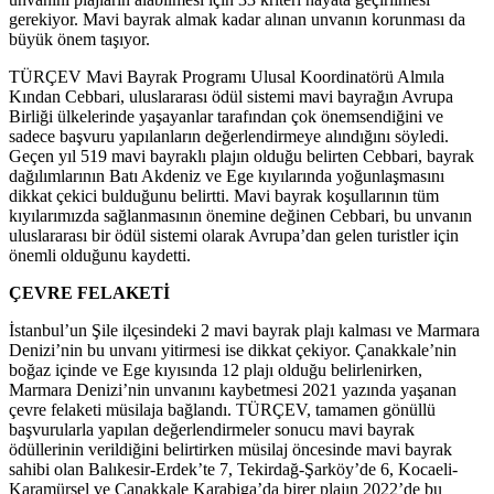
gerekiyor. Mavi bayrak almak kadar alınan unvanın korunması da
büyük önem taşıyor.
TÜRÇEV Mavi Bayrak Programı Ulusal Koordinatörü Almıla
Kından Cebbari, uluslararası ödül sistemi mavi bayrağın Avrupa
Birliği ülkelerinde yaşayanlar tarafından çok önemsendiğini ve
sadece başvuru yapılanların değerlendirmeye alındığını söyledi.
Geçen yıl 519 mavi bayraklı plajın olduğu belirten Cebbari, bayrak
dağılımlarının Batı Akdeniz ve Ege kıyılarında yoğunlaşmasını
dikkat çekici bulduğunu belirtti. Mavi bayrak koşullarının tüm
kıyılarımızda sağlanmasının önemine değinen Cebbari, bu unvanın
uluslararası bir ödül sistemi olarak Avrupa’dan gelen turistler için
önemli olduğunu kaydetti.
ÇEVRE FELAKETİ
İstanbul’un Şile ilçesindeki 2 mavi bayrak plajı kalması ve Marmara
Denizi’nin bu unvanı yitirmesi ise dikkat çekiyor. Çanakkale’nin
boğaz içinde ve Ege kıyısında 12 plajı olduğu belirlenirken,
Marmara Denizi’nin unvanını kaybetmesi 2021 yazında yaşanan
çevre felaketi müsilaja bağlandı. TÜRÇEV, tamamen gönüllü
başvurularla yapılan değerlendirmeler sonucu mavi bayrak
ödüllerinin verildiğini belirtirken müsilaj öncesinde mavi bayrak
sahibi olan Balıkesir-Erdek’te 7, Tekirdağ-Şarköy’de 6, Kocaeli-
Karamürsel ve Çanakkale Karabiga’da birer plajın 2022’de bu