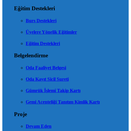
Eğitim Destekleri
Burs Destekleri
Üyelere Yönelik Eğitimler
Eğitim Destekleri
Belgelendirme
Oda Faaliyet Belgesi
Oda Kayıt Sicil Sureti
Gümrük İşlemi Takip Kartı
Gemi Acenteliği Tanıtım Kimlik Kartı
Proje
Devam Eden