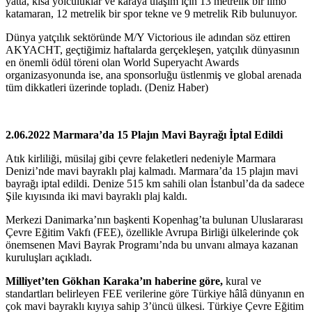
yatta, kısa yolculuklar ve karaya ulaşım için 13 metrelik bir limo
katamaran, 12 metrelik bir spor tekne ve 9 metrelik Rib bulunuyor.
Dünya yatçılık sektöründe M/Y Victorious ile adından söz ettiren
AKYACHT, geçtiğimiz haftalarda gerçekleşen, yatçılık dünyasının
en önemli ödül töreni olan World Superyacht Awards
organizasyonunda ise, ana sponsorluğu üstlenmiş ve global arenada
tüm dikkatleri üzerinde topladı. (Deniz Haber)
2.06.2022 Marmara’da 15 Plajın Mavi Bayrağı İptal Edildi
Atık kirliliği, müsilaj gibi çevre felaketleri nedeniyle Marmara
Denizi’nde mavi bayraklı plaj kalmadı. Marmara’da 15 plajın mavi
bayrağı iptal edildi. Denize 515 km sahili olan İstanbul’da da sadece
Şile kıyısında iki mavi bayraklı plaj kaldı.
Merkezi Danimarka’nın başkenti Kopenhag’ta bulunan Uluslararası
Çevre Eğitim Vakfı (FEE), özellikle Avrupa Birliği ülkelerinde çok
önemsenen Mavi Bayrak Programı’nda bu unvanı almaya kazanan
kuruluşları açıkladı.
Milliyet’ten Gökhan Karaka’ın haberine göre,
kural ve
standartları belirleyen FEE verilerine göre Türkiye hâlâ dünyanın en
çok mavi bayraklı kıyıya sahip 3’üncü ülkesi. Türkiye Çevre Eğitim