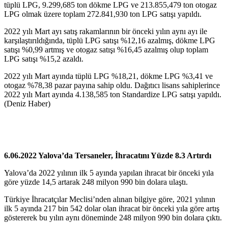
tüplü LPG, 9.299,685 ton dökme LPG ve 213.855,479 ton otogaz
LPG olmak üzere toplam 272.841,930 ton LPG satışı yapıldı.
2022 yılı Mart ayı satış rakamlarının bir önceki yılın aynı ayı ile
karşılaştırıldığında, tüplü LPG satışı %12,16 azalmış, dökme LPG
satışı %0,99 artmış ve otogaz satışı %16,45 azalmış olup toplam
LPG satışı %15,2 azaldı.
2022 yılı Mart ayında tüplü LPG %18,21, dökme LPG %3,41 ve
otogaz %78,38 pazar payına sahip oldu. Dağıtıcı lisans sahiplerince
2022 yılı Mart ayında 4.138,585 ton Standardize LPG satışı yapıldı.
(Deniz Haber)
6.06.2022 Yalova’da Tersaneler, İhracatını Yüzde 8.3 Artırdı
Yalova’da 2022 yılının ilk 5 ayında yapılan ihracat bir önceki yıla
göre yüzde 14,5 artarak 248 milyon 990 bin dolara ulaştı.
Türkiye İhracatçılar Meclisi’nden alınan bilgiye göre, 2021 yılının
ilk 5 ayında 217 bin 542 dolar olan ihracat bir önceki yıla göre artış
göstererek bu yılın aynı döneminde 248 milyon 990 bin dolara çıktı.