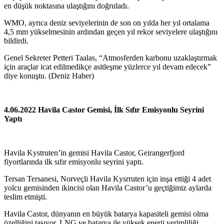
en düşük noktasına ulaştığını doğruladı.
WMO, ayrıca deniz seviyelerinin de son on yılda her yıl ortalama
4,5 mm yükselmesinin ardından geçen yıl rekor seviyelere ulaştığını
bildirdi.
Genel Sekreter Petteri Taalas, “Atmosferden karbonu uzaklaştırmak
için araçlar icat edilmedikçe asitleşme yüzlerce yıl devam edecek”
diye konuştu. (Deniz Haber)
4.06.2022 Havila Castor Gemisi, İlk Sıfır Emisyonlu Seyrini
Yaptı
Havila Kystruten’in gemisi Havila Castor, Geirangerfjord
fiyortlarında ilk sıfır emisyonlu seyrini yaptı.
Tersan Tersanesi, Norveçli Havila Kysrruten için inşa ettiği 4 adet
yolcu gemisinden ikincisi olan Havila Castor’u geçtiğimiz aylarda
teslim etmişti.
Havila Castor, dünyanın en büyük batarya kapasiteli gemisi olma
özelliğini taşıyor. LNG ve batarya ile yüksek enerji verimliliği