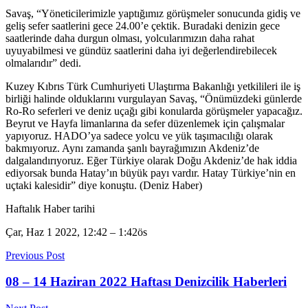
Savaş, “Yöneticilerimizle yaptığımız görüşmeler sonucunda gidiş ve
geliş sefer saatlerini gece 24.00’e çektik. Buradaki denizin gece
saatlerinde daha durgun olması, yolcularımızın daha rahat
uyuyabilmesi ve gündüz saatlerini daha iyi değerlendirebilecek
olmalarıdır” dedi.
Kuzey Kıbrıs Türk Cumhuriyeti Ulaştırma Bakanlığı yetkilileri ile iş
birliği halinde olduklarını vurgulayan Savaş, “Önümüzdeki günlerde
Ro-Ro seferleri ve deniz uçağı gibi konularda görüşmeler yapacağız.
Beyrut ve Hayfa limanlarına da sefer düzenlemek için çalışmalar
yapıyoruz. HADO’ya sadece yolcu ve yük taşımacılığı olarak
bakmıyoruz. Aynı zamanda şanlı bayrağımızın Akdeniz’de
dalgalandırıyoruz. Eğer Türkiye olarak Doğu Akdeniz’de hak iddia
ediyorsak bunda Hatay’ın büyük payı vardır. Hatay Türkiye’nin en
uçtaki kalesidir” diye konuştu. (Deniz Haber)
Haftalık Haber tarihi
Çar, Haz 1 2022, 12:42
–
1:42ös
Previous Post
08 – 14 Haziran 2022 Haftası Denizcilik Haberleri