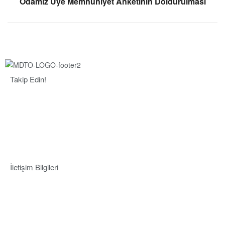
Odamız Üye Memnuniyet Anketinin Doldurulması
Takip Edin!
İletişim Bilgileri
Adres:
Mersin Deniz Ticaret Odası
Pirireis, İsmet İnönü Blv. No:45, 33110 Yenişehir/Mersin
Telefon:
+90 324 327 7000