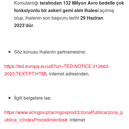
Komutanlığı
tarafından
132 Milyon Avro bedelle çok
fonksiyonlu bir askeri gemi
alım
ihalesi
açılmış
olup, ihalenin son
başvuru
tarihi
29 Haziran
2023’dür
.
Söz konusu ihalenin
şartnamesine;
https://ted.europa.eu/udl?uri=TED:NOTICE:312663-
2023:TEXT:PT:HTML
internet adresinden,
İlgili belgelere ise;
https://www.acingov.pt/acingovprod/2/zonaPublica/zona_p
ublica_c/indexProcedimentos#
internet