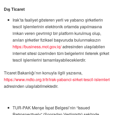
Dış Ticaret
Irak’ta faaliyet gösteren yerli ve yabancı şirketlerin
tescil işlemlerinin elektronik ortamda yapılmasına
imkan veren çevrimiçi bir platform kurulmuş olup,
anılan şirketler fiziksel başvuruda bulunmaksızın
https://business.mot.gov.iq/
adresinden ulaşılabilen
internet sitesi üzerinden tüm belgelerini ileterek şirket
tescil işlemlerini tamamlayabileceklerdir.
Ticaret Bakanlığı’nın konuyla ilgili yazısına,
https://www.mdto.org.tr/tr/irak-yabanci-sirket-tescil-islemleri
adresinden
ulaşılabilmektedir.
TUR-PAK Menşe İspat Belgesi’nin “Issued
Retrospectively” (Sonradan Verilmiştir) şeklinde