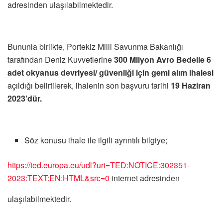
adresinden
ulaşılabilmektedir.
Bununla birlikte, Portekiz Milli Savunma
Bakanlığı
tarafından
Deniz Kuvvetlerine
300 Milyon Avro Bedelle 6
adet okyanus devriyesi/
güvenliği
için gemi
alım
ihalesi
açıldığı
belirtilerek, ihalenin son
başvuru
tarihi
19 Haziran
2023’dür.
Söz konusu ihale ile ilgili
ayrıntılı
bilgiye;
https://ted.europa.eu/udl?uri=TED:NOTICE:302351-
2023:TEXT:EN:HTML&src=0
internet adresinden
ulaşılabilmektedir.