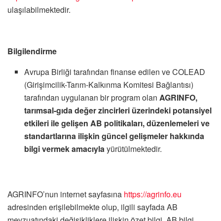
ulaşılabilmektedir.
Bilgilendirme
Avrupa
Birliği tarafından
finanse edilen ve COLEAD
(Girişimcilik-Tarım-Kalkınma
Komitesi
Bağlantısı)
tarafından
uygulanan bir program olan
AGRINFO,
tarımsal-gıda değer
zincirleri üzerindeki potansiyel
etkileri ile
gelişen
AB
politikaları,
düzenlemeleri ve
standartlarına ilişkin
güncel
gelişmeler hakkında
bilgi vermek
amacıyla
yürütülmektedir.
AGRINFO’nun internet
sayfasına
https://agrinfo.eu
adresinden
erişilebilmekte
olup, ilgili sayfada AB
mevzuatındaki değişikliklere ilişkin
özet bilgi, AB bilgi