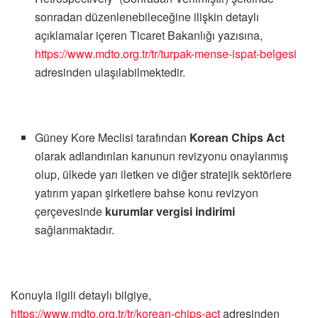
sonradan düzenlenebileceğine ilişkin detaylı
açıklamalar içeren Ticaret Bakanlığı yazısına,
https://www.mdto.org.tr/tr/turpak-mense-ispat-belgesi
adresinden
ulaşılabilmektedir.
Güney Kore Meclisi
tarafından
Korean Chips Act
olarak
adlandırılan
kanunun revizyonu
onaylanmış
olup,
ülkede
yarı
iletken ve
diğer
stratejik sektörlere
yatırım
yapan
şirketlere
bahse konu revizyon
çerçevesinde
kurumlar vergisi indirimi
sağlanmaktadır.
Konuyla ilgili detaylı bilgiye,
https://www.mdto.org.tr/tr/korean-chips-act
adresinden