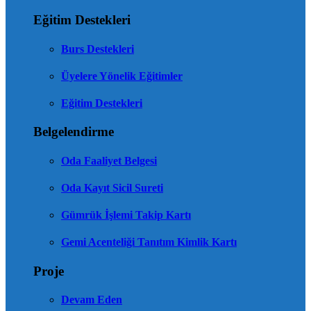
Eğitim Destekleri
Burs Destekleri
Üyelere Yönelik Eğitimler
Eğitim Destekleri
Belgelendirme
Oda Faaliyet Belgesi
Oda Kayıt Sicil Sureti
Gümrük İşlemi Takip Kartı
Gemi Acenteliği Tanıtım Kimlik Kartı
Proje
Devam Eden