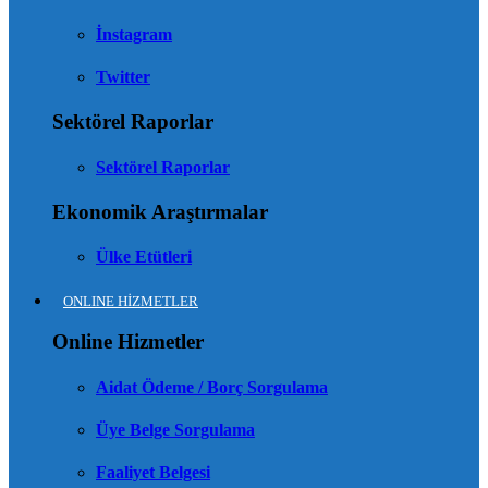
İnstagram
Twitter
Sektörel Raporlar
Sektörel Raporlar
Ekonomik Araştırmalar
Ülke Etütleri
ONLINE HİZMETLER
Online Hizmetler
Aidat Ödeme / Borç Sorgulama
Üye Belge Sorgulama
Faaliyet Belgesi