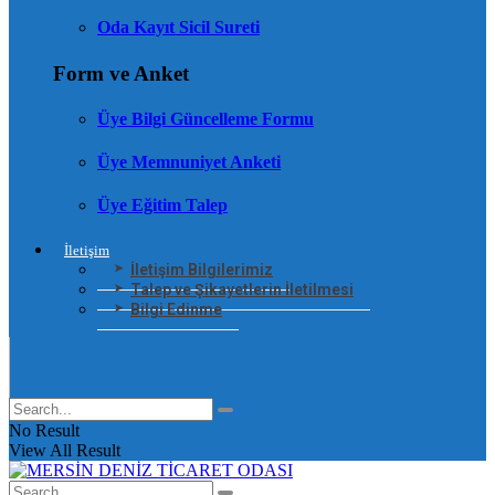
Oda Kayıt Sicil Sureti
Form ve Anket
Üye Bilgi Güncelleme Formu
Üye Memnuniyet Anketi
Üye Eğitim Talep
İletişim
İletişim Bilgilerimiz
Talep ve Şikayetlerin İletilmesi
Bilgi Edinme
No Result
View All Result