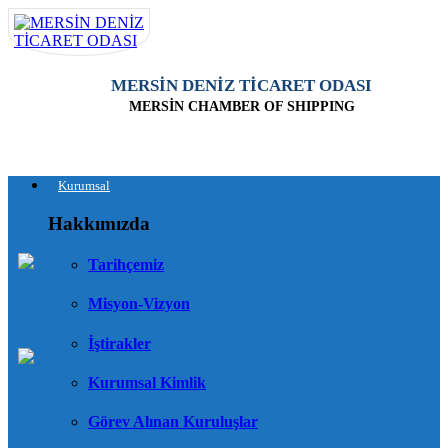
MERSİN DENİZ TİCARET ODASI
MERSİN CHAMBER OF SHIPPING
Kurumsal
Hakkımızda
Tarihçemiz
Misyon-Vizyon
İştirakler
Kurumsal Kimlik
Görev Alınan Kuruluşlar