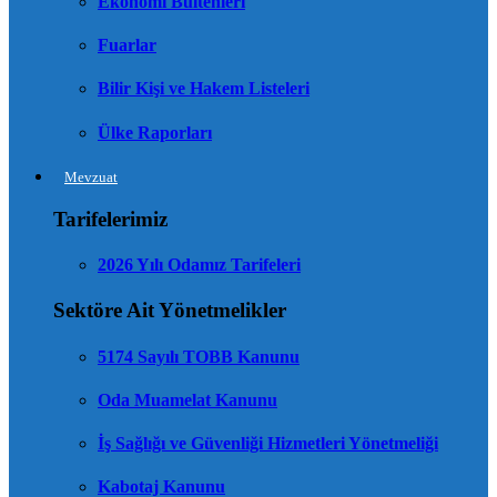
Ekonomi Bültenleri
Fuarlar
Bilir Kişi ve Hakem Listeleri
Ülke Raporları
Mevzuat
Tarifelerimiz
2026 Yılı Odamız Tarifeleri
Sektöre Ait Yönetmelikler
5174 Sayılı TOBB Kanunu
Oda Muamelat Kanunu
İş Sağlığı ve Güvenliği Hizmetleri Yönetmeliği
Kabotaj Kanunu