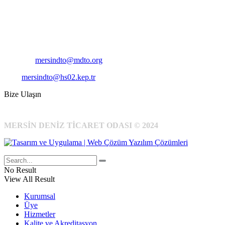
Pirireis, İsmet İnönü Blv. No:45, 33110 Yenişehir/Mersin
Telefon:
+90 324 327 7000
Cep
: +90 531 796 6989
E-Posta:
mersindto@mdto.org
Kep:
mersindto@hs02.kep.tr
Bize Ulaşın
MERSİN DENİZ TİCARET ODASI © 2024
No Result
View All Result
Kurumsal
Üye
Hizmetler
Kalite ve Akreditasyon