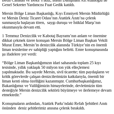
Bedii Canatan ve Bekir Yıldız, Basın Danışmanı Ali Adalıoğlu ile
Genel Sekreter Yardımcısı Fuat Gedik katıldı.
Mersin Bölge Liman Başkanlığı, Kıyı Emniyeti Mersin Müdürlüğü
ve Mersin Deniz Ticaret Odası’nın Atatürk Anıtı’na çelenk
sunmasıyla başlayan tören, saygı duruşu ve İstiklal Marşı’nın
okunmasıyla devam etti.
1 Temmuz Denizcilik ve Kabotaj Bayramı’nın anlam ve önemine
dikkat çekmek üzere konuşan Mersin Bölge Liman Başkan Vekili
Murat Emre, Mersin’in denizcilik alanında Türkiye’nin en önemli
liman tesislerine ev sahipliği yaptığını belirtti. Emre konuşmasında
şu ifadelere yer verdi:
“Bölge Liman Başkanlığımızın idari sahasında toplam 25 kıyı
tesisinde, yıllık yaklaşık 50 milyon ton yük elleçlemesi
yapılmaktadır. Bu sayede Mersin, sivil ticarette; tüm paydaşların ve
kritik görevlerde çalışan denizcilerimizin katkılarıyla, önemli bir
liman kenti olma özelliğini kazanmıştır. Cumhurbaşkanlığımız,
Bakanlığımız ve Valiliğimizin himayelerinde, devletimizin tüm
desteğiyle Mersin denizcilik sektörü büyümeye ve ilerlemeye devam
etmektedir.”
Konuşmaların ardından, Atatürk Parkı’ndaki Refah Şehitleri Anıtı
önünden deniz şehitlerimiz anısına çelenk bırakıldı.