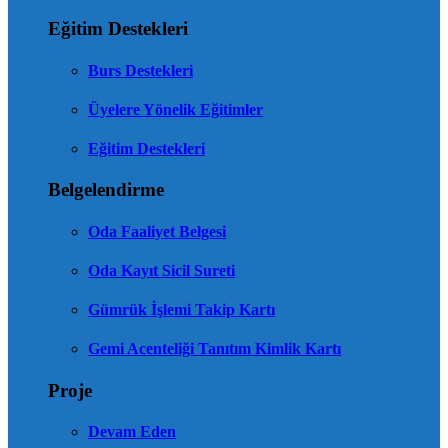
Eğitim Destekleri
Burs Destekleri
Üyelere Yönelik Eğitimler
Eğitim Destekleri
Belgelendirme
Oda Faaliyet Belgesi
Oda Kayıt Sicil Sureti
Gümrük İşlemi Takip Kartı
Gemi Acenteliği Tanıtım Kimlik Kartı
Proje
Devam Eden