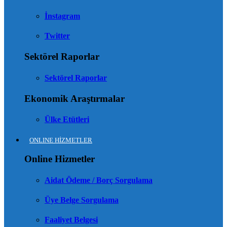
İnstagram
Twitter
Sektörel Raporlar
Sektörel Raporlar
Ekonomik Araştırmalar
Ülke Etütleri
ONLINE HİZMETLER
Online Hizmetler
Aidat Ödeme / Borç Sorgulama
Üye Belge Sorgulama
Faaliyet Belgesi