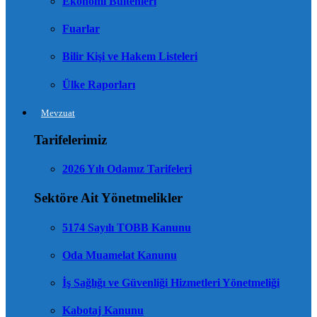
Ekonomi Bültenleri
Fuarlar
Bilir Kişi ve Hakem Listeleri
Ülke Raporları
Mevzuat
Tarifelerimiz
2026 Yılı Odamız Tarifeleri
Sektöre Ait Yönetmelikler
5174 Sayılı TOBB Kanunu
Oda Muamelat Kanunu
İş Sağlığı ve Güvenliği Hizmetleri Yönetmeliği
Kabotaj Kanunu