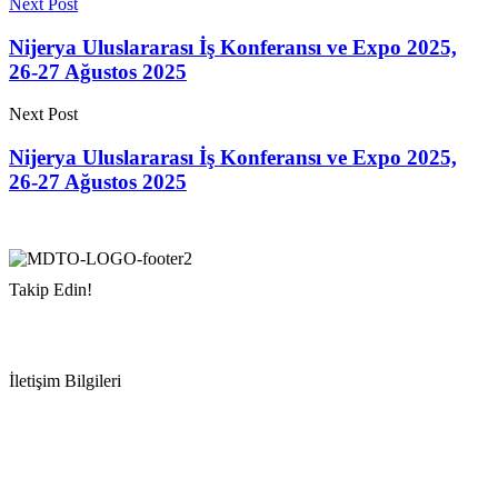
Next Post
Nijerya Uluslararası İş Konferansı ve Expo 2025,
26-27 Ağustos 2025
Next Post
Nijerya Uluslararası İş Konferansı ve Expo 2025,
26-27 Ağustos 2025
Takip Edin!
İletişim Bilgileri
Adres:
Mersin Deniz Ticaret Odası
Pirireis, İsmet İnönü Blv. No:45, 33110 Yenişehir/Mersin
Telefon:
+90 324 327 7000