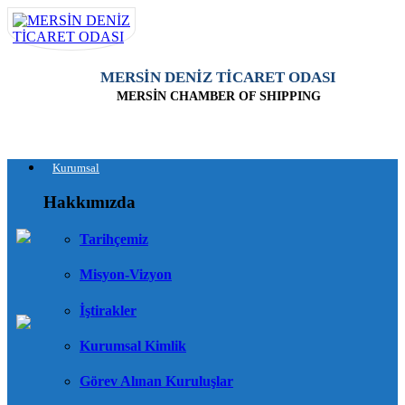
MERSİN DENİZ TİCARET ODASI
MERSİN CHAMBER OF SHIPPING
Kurumsal
Hakkımızda
Tarihçemiz
Misyon-Vizyon
İştirakler
Kurumsal Kimlik
Görev Alınan Kuruluşlar