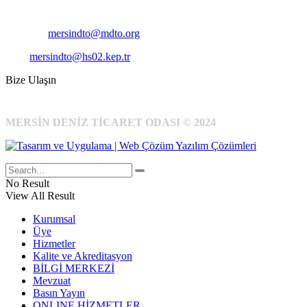
Cep
: +90 531 796 6989
E-Posta:
mersindto@mdto.org
Kep:
mersindto@hs02.kep.tr
Bize Ulaşın
MERSİN DENİZ TİCARET ODASI © 2024
No Result
View All Result
Kurumsal
Üye
Hizmetler
Kalite ve Akreditasyon
BİLGİ MERKEZİ
Mevzuat
Basın Yayın
ONLINE HİZMETLER