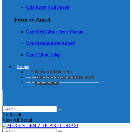
Oda Kayıt Sicil Sureti
Form ve Anket
Üye Bilgi Güncelleme Formu
Üye Memnuniyet Anketi
Üye Eğitim Talep
İletişim
İletişim Bilgilerimiz
Talep ve Şikayetlerin İletilmesi
Bilgi Edinme
No Result
View All Result