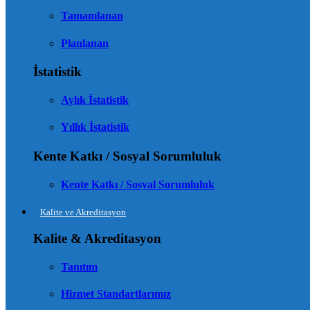
Tamamlanan
Planlanan
İstatistik
Aylık İstatistik
Yıllık İstatistik
Kente Katkı / Sosyal Sorumluluk
Kente Katkı / Sosyal Sorumluluk
Kalite ve Akreditasyon
Kalite & Akreditasyon
Tanıtım
Hizmet Standartlarımız