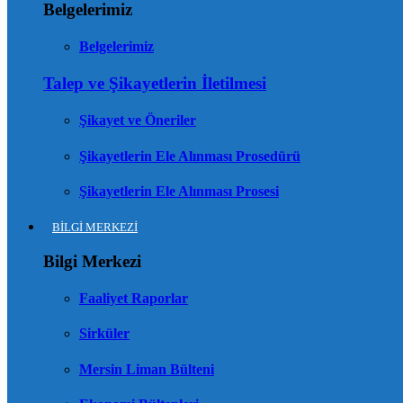
Belgelerimiz
Belgelerimiz
Talep ve Şikayetlerin İletilmesi
Şikayet ve Öneriler
Şikayetlerin Ele Alınması Prosedürü
Şikayetlerin Ele Alınması Prosesi
BİLGİ MERKEZİ
Bilgi Merkezi
Faaliyet Raporlar
Sirküler
Mersin Liman Bülteni