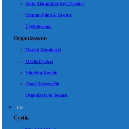
Yetki Alanındaki Kıyı Tesisleri
Tanıtım Filmi & Broşür
Üyeliklerimiz
Organizasyon
Meslek Komiteleri
Meclis Üyeleri
Yönetim Kurulu
Genel Sekreterlik
Organizasyon Şeması
Üye
Üyelik