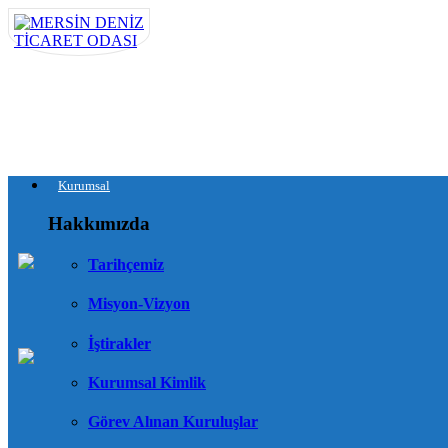
Kurumsal
Hakkımızda
Tarihçemiz
Misyon-Vizyon
İştirakler
Kurumsal Kimlik
Görev Alınan Kuruluşlar