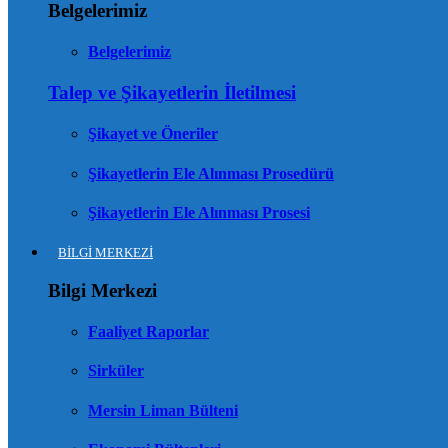
Belgelerimiz
Belgelerimiz
Talep ve Şikayetlerin İletilmesi
Şikayet ve Öneriler
Şikayetlerin Ele Alınması Prosedürü
Şikayetlerin Ele Alınması Prosesi
BİLGİ MERKEZİ
Bilgi Merkezi
Faaliyet Raporlar
Sirküler
Mersin Liman Bülteni