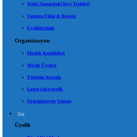
Yetki Alanındaki Kıyı Tesisleri
Tanıtım Filmi & Broşür
Üyeliklerimiz
Organizasyon
Meslek Komiteleri
Meclis Üyeleri
Yönetim Kurulu
Genel Sekreterlik
Organizasyon Şeması
Üye
Üyelik