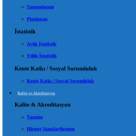
Tamamlanan
Planlanan
İstatistik
Aylık İstatistik
Yıllık İstatistik
Kente Katkı / Sosyal Sorumluluk
Kente Katkı / Sosyal Sorumluluk
Kalite ve Akreditasyon
Kalite & Akreditasyon
Tanıtım
Hizmet Standartlarımız