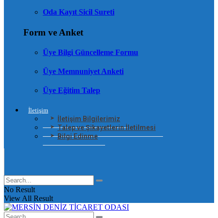
Oda Kayıt Sicil Sureti
Form ve Anket
Üye Bilgi Güncelleme Formu
Üye Memnuniyet Anketi
Üye Eğitim Talep
İletişim
İletişim Bilgilerimiz
Talep ve Şikayetlerin İletilmesi
Bilgi Edinme
No Result
View All Result