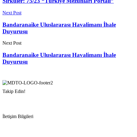
Sirküler: 75/23 “Türkiye Mezunları Portalı”
Next Post
Bandaranaike Uluslararası Havalimanı İhale
Duyurusu
Next Post
Bandaranaike Uluslararası Havalimanı İhale
Duyurusu
Takip Edin!
İletişim Bilgileri
Adres:
Mersin Deniz Ticaret Odası
Pirireis, İsmet İnönü Blv. No:45, 33110 Yenişehir/Mersin