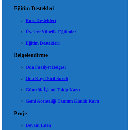
Eğitim Destekleri
Burs Destekleri
Üyelere Yönelik Eğitimler
Eğitim Destekleri
Belgelendirme
Oda Faaliyet Belgesi
Oda Kayıt Sicil Sureti
Gümrük İşlemi Takip Kartı
Gemi Acenteliği Tanıtım Kimlik Kartı
Proje
Devam Eden