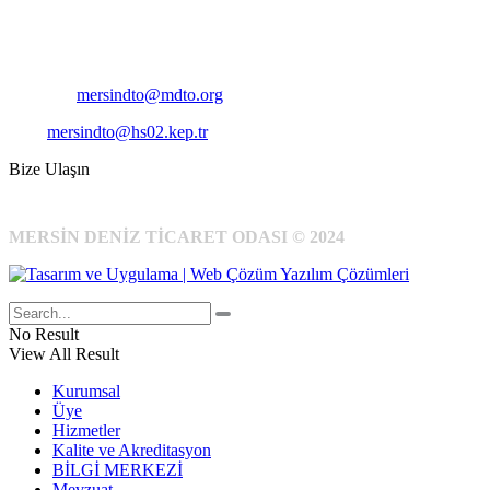
Telefon:
+90 324 327 7000
Cep
: +90 531 796 6989
E-Posta:
mersindto@mdto.org
Kep:
mersindto@hs02.kep.tr
Bize Ulaşın
MERSİN DENİZ TİCARET ODASI © 2024
No Result
View All Result
Kurumsal
Üye
Hizmetler
Kalite ve Akreditasyon
BİLGİ MERKEZİ
Mevzuat