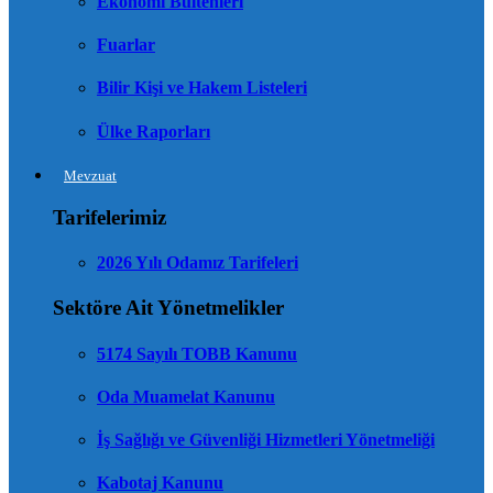
Ekonomi Bültenleri
Fuarlar
Bilir Kişi ve Hakem Listeleri
Ülke Raporları
Mevzuat
Tarifelerimiz
2026 Yılı Odamız Tarifeleri
Sektöre Ait Yönetmelikler
5174 Sayılı TOBB Kanunu
Oda Muamelat Kanunu
İş Sağlığı ve Güvenliği Hizmetleri Yönetmeliği
Kabotaj Kanunu