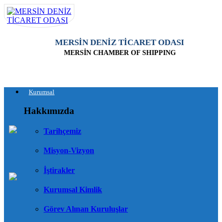
MERSİN DENİZ TİCARET ODASI
MERSİN CHAMBER OF SHIPPING
Kurumsal
Hakkımızda
Tarihçemiz
Misyon-Vizyon
İştirakler
Kurumsal Kimlik
Görev Alınan Kuruluşlar