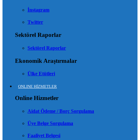
İnstagram
Twitter
Sektörel Raporlar
Sektörel Raporlar
Ekonomik Araştırmalar
Ülke Etütleri
ONLINE HİZMETLER
Online Hizmetler
Aidat Ödeme / Borç Sorgulama
Üye Belge Sorgulama
Faaliyet Belgesi