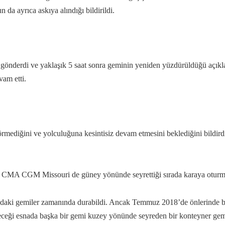
da ayrıca askıya alındığı bildirildi.
m gönderdi ve yaklaşık 5 saat sonra geminin yeniden yüzdürüldüğü açı
vam etti.
rmediğini ve yolculuğuna kesintisiz devam etmesini beklediğini bildird
n CMA CGM Missouri de güney yönünde seyrettiği sırada karaya oturm
ındaki gemiler zamanında durabildi. Ancak Temmuz 2018’de önlerinde b
eceği esnada başka bir gemi kuzey yönünde seyreden bir konteyner gemi