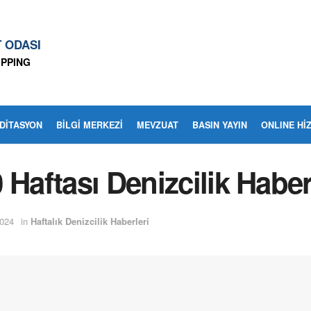
T ODASI
IPPING
EDITASYON
BİLGİ MERKEZİ
MEVZUAT
BASIN YAYIN
ONLINE Hİ
Haftası Denizcilik Haber
024
in
Haftalık Denizcilik Haberleri