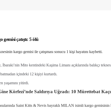
 gemisi çatıştı: 5 ölü
esinin kargo gemisi ile çatışması sonucu 1 kişi hayatını kaybetti.
baraki’nin Mito kentindeki Kaşima Limanı açıklarında balıkçı teknesinin
 batmadan içindeki 12 kişiyi kurtardı.
n yaşamını yitirdi.
ne Körfezi’nde Saldırıya Uğradı: 10 Mürettebat Kaçır
asularında Saint Kitts & Nevis bayraklı MILAN isimli kargo gemisinin ko