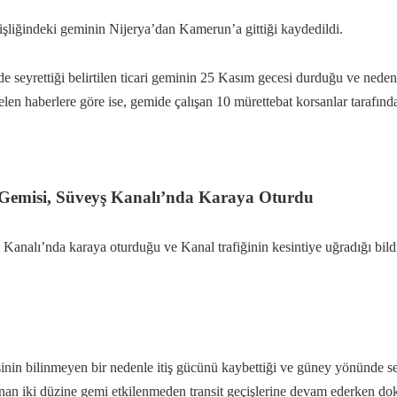
işliğindeki geminin Nijerya’dan Kamerun’a gittiği kaydedildi.
 seyrettiği belirtilen ticari geminin 25 Kasım gecesi durduğu ve nedeni
gelen haberlere göre ise, gemide çalışan 10 mürettebat korsanlar tarafınd
 Gemisi, Süveyş Kanalı’nda Karaya Oturdu
ş Kanalı’nda karaya oturduğu ve Kanal trafiğinin kesintiye uğradığı bil
in bilinmeyen bir nedenle itiş gücünü kaybettiği ve güney yönünde sey
n iki düzine gemi etkilenmeden transit geçişlerine devam ederken do