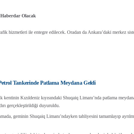
 Haberdar Olacak
rafik hizmetleri ile entegre edilecek. Oradan da Ankara’daki merkez sis
Petrol Tankerinde Patlama Meydana Geldi
kik kentinin Kızıldeniz kıyısındaki Shuqaiq Limanı’nda patlama meydan
ırı gerçekleştirildiği duyuruldu.
amada, geminin Shuqaiq Limanı’ndayken tahliyesini tamamlayıp ayrılm