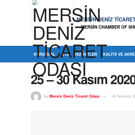
MERSİN DENİZ TİCARE
MERSİN CHAMBER OF SH
KURUMSAL
ÜYE
HIZMETLER
KALITE VE AKR
25 – 30 Kasım 2020 
by
Mersin Deniz Ticaret Odası
19 Temmuz 2