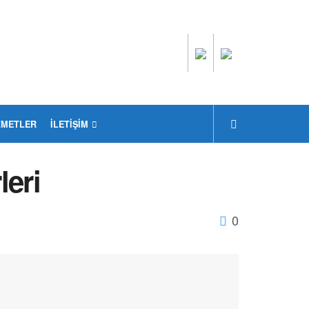
ZMETLER
İLETIŞIM
leri
0