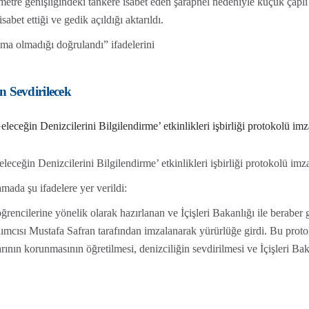
tre genişliğindeki tankere isabet eden şarapnel nedeniyle küçük çaplı h
abet ettiği ve gedik açıldığı aktarıldı.
a olmadığı doğrulandı” ifadelerini
n Sevdirilecek
eleceğin Denizcilerini Bilgilendirme’ etkinlikleri işbirliği protokolü imz
leceğin Denizcilerini Bilgilendirme’ etkinlikleri işbirliği protokolü imza
mada şu ifadelere yer verildi:
rencilerine yönelik olarak hazırlanan ve İçişleri Bakanlığı ile beraber 
ımcısı Mustafa Safran tarafından imzalanarak yürürlüğe girdi. Bu protok
rının korunmasının öğretilmesi, denizciliğin sevdirilmesi ve İçişleri B