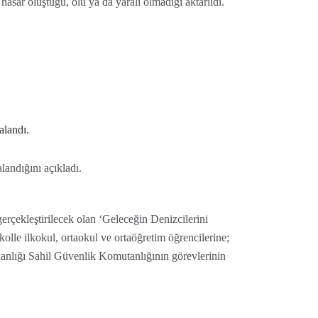
asar oluştuğu, ölü ya da yaralı olmadığı aktarıldı.
alandı.
landığını açıkladı.
gerçekleştirilecek olan ‘Geleceğin Denizcilerini
olle ilkokul, ortaokul ve ortaöğretim öğrencilerine;
akanlığı Sahil Güvenlik Komutanlığının görevlerinin