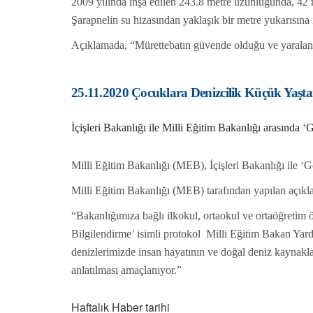
2009 yılında inşa edilen 243.8 metre uzunluğunda, 42 me
Şarapnelin su hizasından yaklaşık bir metre yukarısına is
Açıklamada, “Mürettebatın güvende olduğu ve yaralanm
25.11.2020 Çocuklara Denizcilik Küçük Yaşta
İçişleri Bakanlığı ile Milli Eğitim Bakanlığı arasında ‘G
Milli Eğitim Bakanlığı (MEB), İçişleri Bakanlığı ile ‘Ge
Milli Eğitim Bakanlığı (MEB) tarafından yapılan açıkla
“Bakanlığımıza bağlı ilkokul, ortaokul ve ortaöğretim öğ
Bilgilendirme’ isimli protokol Milli Eğitim Bakan Yard
denizlerimizde insan hayatının ve doğal deniz kaynakla
anlatılması amaçlanıyor.”
Haftalık Haber tarihi