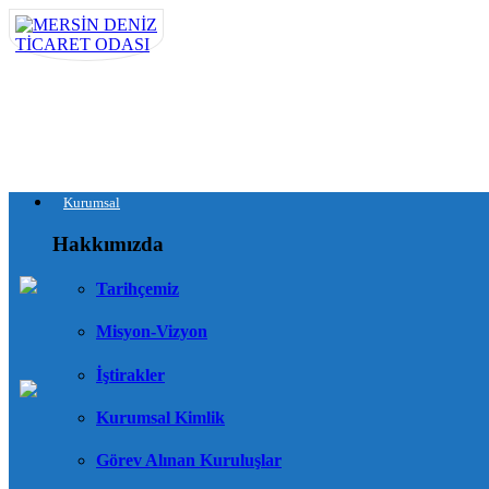
Kurumsal
Hakkımızda
Tarihçemiz
Misyon-Vizyon
İştirakler
Kurumsal Kimlik
Görev Alınan Kuruluşlar