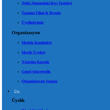
Yetki Alanındaki Kıyı Tesisleri
Tanıtım Filmi & Broşür
Üyeliklerimiz
Organizasyon
Meslek Komiteleri
Meclis Üyeleri
Yönetim Kurulu
Genel Sekreterlik
Organizasyon Şeması
Üye
Üyelik