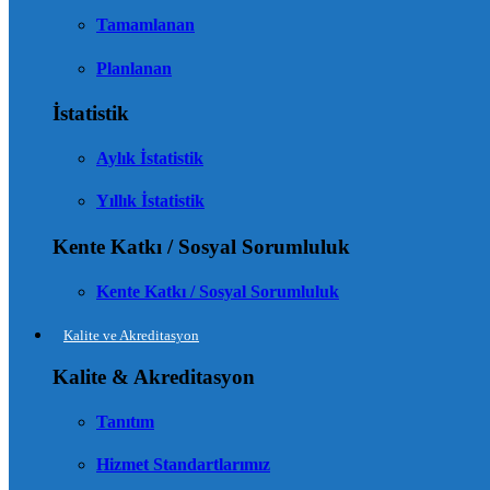
Tamamlanan
Planlanan
İstatistik
Aylık İstatistik
Yıllık İstatistik
Kente Katkı / Sosyal Sorumluluk
Kente Katkı / Sosyal Sorumluluk
Kalite ve Akreditasyon
Kalite & Akreditasyon
Tanıtım
Hizmet Standartlarımız