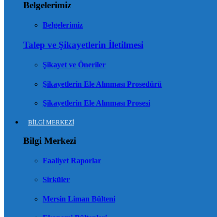
Belgelerimiz
Belgelerimiz
Talep ve Şikayetlerin İletilmesi
Şikayet ve Öneriler
Şikayetlerin Ele Alınması Prosedürü
Şikayetlerin Ele Alınması Prosesi
BİLGİ MERKEZİ
Bilgi Merkezi
Faaliyet Raporlar
Sirküler
Mersin Liman Bülteni