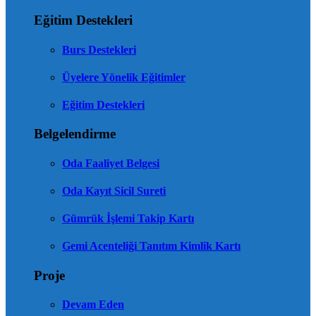
Eğitim Destekleri
Burs Destekleri
Üyelere Yönelik Eğitimler
Eğitim Destekleri
Belgelendirme
Oda Faaliyet Belgesi
Oda Kayıt Sicil Sureti
Gümrük İşlemi Takip Kartı
Gemi Acenteliği Tanıtım Kimlik Kartı
Proje
Devam Eden