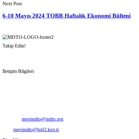
Next Post
6-10 Mayıs 2024 TOBB Haftalık Ekonomi Bülteni
Takip Edin!
İletişim Bilgileri
Adres:
Mersin Deniz Ticaret Odası
Pirireis, İsmet İnönü Blv. No:45, 33110 Yenişehir/Mersin
Telefon:
+90 324 327 7000
Cep
: +90 531 796 6989
E-Posta:
mersindto@mdto.org
Kep:
mersindto@hs02.kep.tr