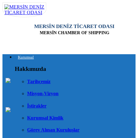
MERSİN DENİZ TİCARET ODASI
MERSİN CHAMBER OF SHIPPING
Kurumsal
Hakkımızda
Tarihçemiz
Misyon-Vizyon
İştirakler
Kurumsal Kimlik
Görev Alınan Kuruluşlar