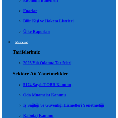
Ekonomi Bültenleri
Fuarlar
Bilir Kişi ve Hakem Listeleri
Ülke Raporları
Mevzuat
Tarifelerimiz
2026 Yılı Odamız Tarifeleri
Sektöre Ait Yönetmelikler
5174 Sayılı TOBB Kanunu
Oda Muamelat Kanunu
İş Sağlığı ve Güvenliği Hizmetleri Yönetmeliği
Kabotaj Kanunu