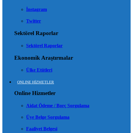
İnstagram
Twitter
Sektörel Raporlar
Sektörel Raporlar
Ekonomik Araştırmalar
Ülke Etütleri
ONLINE HİZMETLER
Online Hizmetler
Aidat Ödeme / Borç Sorgulama
Üye Belge Sorgulama
Faaliyet Belgesi