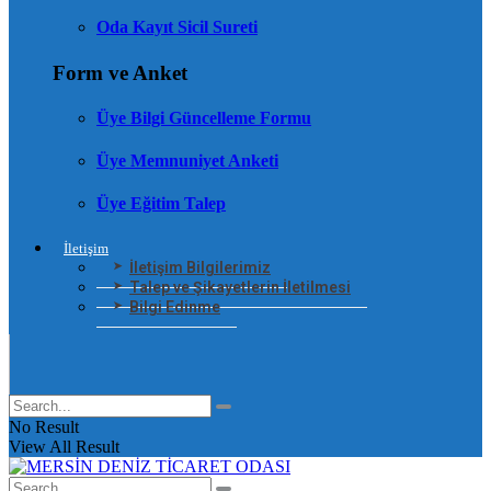
Oda Kayıt Sicil Sureti
Form ve Anket
Üye Bilgi Güncelleme Formu
Üye Memnuniyet Anketi
Üye Eğitim Talep
İletişim
İletişim Bilgilerimiz
Talep ve Şikayetlerin İletilmesi
Bilgi Edinme
No Result
View All Result