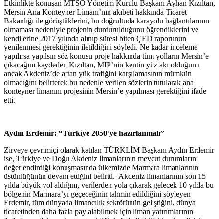
Etkinlikte konuşan MTSO Yönetim Kurulu Başkanı Ayhan Kızıltan,
Mersin Ana Konteyner Limanı’nın akıbeti hakkında Ticaret
Bakanlığı ile görüştüklerini, bu doğrultuda karayolu bağlantılarının
olmaması nedeniyle projenin durdurulduğunu öğrendiklerini ve
kendilerine 2017 yılında alınıp süresi biten ÇED raporunun
yenilenmesi gerektiğinin iletildiğini söyledi. Ne kadar inceleme
yapılırsa yapılsın söz konusu proje hakkında tüm yolların Mersin’e
çıkacağını kaydeden Kızıltan, MIP’nin kentin yüz akı olduğunu
ancak Akdeniz’de artan yük trafiğini karşılamasının mümkün
olmadığını belirterek bu nedenle verilen sözlerin tutularak ana
konteyner limanını projesinin Mersin’e yapılması gerektiğini ifade
etti.
Aydın Erdemir: “
Türkiye 2050’ye hazırlanmalı”
Zirveye çevrimiçi olarak katılan TÜRKLİM Başkanı Aydın Erdemir
ise, Türkiye ve Doğu Akdeniz limanlarının mevcut durumlarını
değerlendirdiği konuşmasında ülkemizde Marmara limanlarının
üstünlüğünün devam ettiğini belirtti. Akdeniz limanlarının son 15
yılda büyük yol aldığını, verilerden yola çıkarak gelecek 10 yılda bu
bölgenin Marmara’yı geçeceğinin tahmin edildiğini söyleyen
Erdemir, tüm dünyada limancılık sektörünün geliştiğini, dünya
ticaretinden daha fazla pay alabilmek için liman yatırımlarının