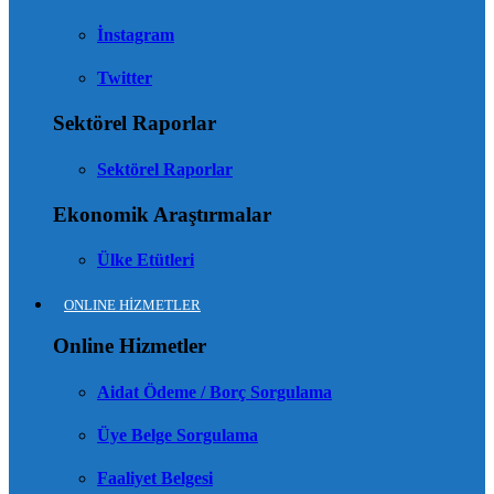
İnstagram
Twitter
Sektörel Raporlar
Sektörel Raporlar
Ekonomik Araştırmalar
Ülke Etütleri
ONLINE HİZMETLER
Online Hizmetler
Aidat Ödeme / Borç Sorgulama
Üye Belge Sorgulama
Faaliyet Belgesi