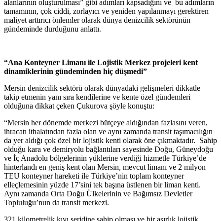
alanlarının oluşturulması” gibi adımları kapsadığını ve bu adımların
tamamının, çok ciddi, zorlayıcı ve yeniden yapılanmayı gerektiren
maliyet arttırıcı önlemler olarak dünya denizcilik sektörünün
gündeminde durduğunu anlattı.
“Ana Konteyner Limanı ile Lojistik Merkez projeleri kent
dinamiklerinin gündeminden hiç düşmedi”
Mersin denizcilik sektörü olarak dünyadaki gelişmeleri dikkatle
takip etmenin yanı sıra kendilerine ve kente özel gündemleri
olduğuna dikkat çeken Çukurova şöyle konuştu:
“Mersin her dönemde merkezi bütçeye aldığından fazlasını veren,
ihracatı ithalatından fazla olan ve aynı zamanda transit taşımacılığın
da yer aldığı çok özel bir lojistik kenti olarak öne çıkmaktadır. Sahip
olduğu kara ve demiryolu bağlantıları sayesinde Doğu, Güneydoğu
ve İç Anadolu bölgelerinin yüklerine verdiği hizmetle Türkiye’de
hinterlandı en geniş kent olan Mersin, mevcut limanı ve 2 milyon
TEU konteyner hareketi ile Türkiye’nin toplam konteyner
elleçlemesinin yüzde 17’sini tek başına üstlenen bir liman kenti.
Aynı zamanda Orta Doğu Ülkelerinin ve Bağımsız Devletler
Topluluğu’nun da transit merkezi.
321 kilometrelik kıyı şeridine sahip olması ve bir asırlık lojistik