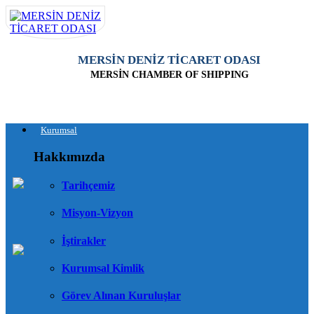
MERSİN DENİZ TİCARET ODASI
MERSİN CHAMBER OF SHIPPING
Kurumsal
Hakkımızda
Tarihçemiz
Misyon-Vizyon
İştirakler
Kurumsal Kimlik
Görev Alınan Kuruluşlar