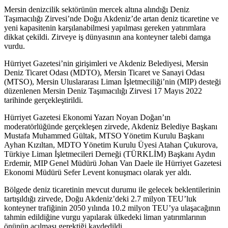
Mersin denizcilik sektörünün mercek altına alındığı Deniz
Taşımacılığı Zirvesi’nde Doğu Akdeniz’de artan deniz ticaretine ve
yeni kapasitenin karşılanabilmesi yapılması gereken yatırımlara
dikkat çekildi. Zirveye iş dünyasının ana konteyner talebi damga
vurdu.
Hürriyet Gazetesi’nin girişimleri ve Akdeniz Belediyesi, Mersin
Deniz Ticaret Odası (MDTO), Mersin Ticaret ve Sanayi Odası
(MTSO), Mersin Uluslararası Liman İşletmeciliği’nin (MIP) desteği
düzenlenen Mersin Deniz Taşımacılığı Zirvesi 17 Mayıs 2022
tarihinde gerçekleştirildi.
Hürriyet Gazetesi Ekonomi Yazarı Noyan Doğan’ın
moderatörlüğünde gerçekleşen zirvede, Akdeniz Belediye Başkanı
Mustafa Muhammed Gültak, MTSO Yönetim Kurulu Başkanı
Ayhan Kızıltan, MDTO Yönetim Kurulu Üyesi Atahan Çukurova,
Türkiye Liman İşletmecileri Derneği (TÜRKLİM) Başkanı Aydın
Erdemir, MIP Genel Müdürü Johan Van Daele ile Hürriyet Gazetesi
Ekonomi Müdürü Sefer Levent konuşmacı olarak yer aldı.
Bölgede deniz ticaretinin mevcut durumu ile gelecek beklentilerinin
tartışıldığı zirvede, Doğu Akdeniz’deki 2.7 milyon TEU’luk
konteyner trafiğinin 2050 yılında 10.2 milyon TEU’ya ulaşacağının
tahmin edildiğine vurgu yapılarak ülkedeki liman yatırımlarının
önünün açılması gerektiği kaydedildi.