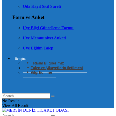
Oda Kayıt Sicil Sureti
Form ve Anket
Üye Bilgi Güncelleme Formu
Üye Memnuniyet Anketi
Üye Eğitim Talep
İletişim
İletişim Bilgilerimiz
Talep ve Şikayetlerin İletilmesi
Bilgi Edinme
No Result
View All Result