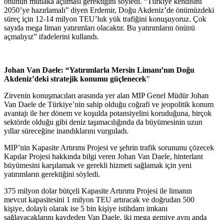
önünün mutlaka açılması gerektiğini söyledi. “Türkiye kendisini
2050’ye hazırlamalı” diyen Erdemir, Doğu Akdeniz’de önümüzdeki
süreç için 12-14 milyon TEU’luk yük trafiğini konuşuyoruz. Çok
sayıda mega liman yatırımları olacaktır. Bu yatırımların önünü
açmalıyız” ifadelerini kullandı.
Johan Van Daele: “Yatırımlarla Mersin Limanı’nın Doğu
Akdeniz’deki stratejik konumu güçlenecek
”
Zirvenin konuşmacıları arasında yer alan MIP Genel Müdür Johan
Van Daele de Türkiye’nin sahip olduğu coğrafi ve jeopolitik konum
avantajı ile her dönem ve koşulda potansiyelini koruduğuna, birçok
sektörde olduğu gibi deniz taşımacılığında da büyümesinin uzun
yıllar süreceğine inandıklarını vurguladı.
MIP’nin Kapasite Artırımı Projesi ve şehrin trafik sorununu çözecek
Kapılar Projesi hakkında bilgi veren Johan Van Daele, hinterlant
büyümesini karşılamak ve gerekli hizmeti sağlamak için yeni
yatırımların gerektiğini söyledi.
375 milyon dolar bütçeli Kapasite Artırımı Projesi ile limanın
mevcut kapasitesini 1 milyon TEU artıracak ve doğrudan 500
kişiye, dolaylı olarak ise 5 bin kişiye istihdam imkanı
sağlayacaklarını kaydeden Van Daele, iki mega gemiye aynı anda