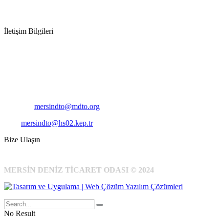
İletişim Bilgileri
Adres:
Mersin Deniz Ticaret Odası
Pirireis, İsmet İnönü Blv. No:45, 33110 Yenişehir/Mersin
Telefon:
+90 324 327 7000
Cep
: +90 531 796 6989
E-Posta:
mersindto@mdto.org
Kep:
mersindto@hs02.kep.tr
Bize Ulaşın
MERSİN DENİZ TİCARET ODASI © 2024
No Result