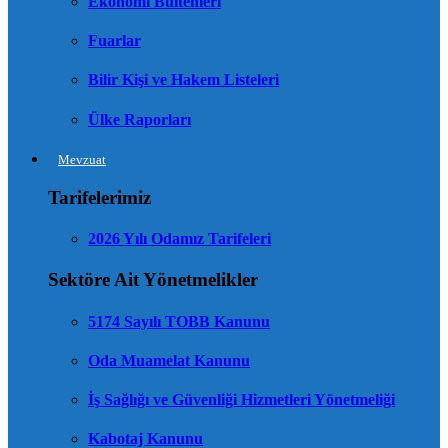
Ekonomi Bültenleri
Fuarlar
Bilir Kişi ve Hakem Listeleri
Ülke Raporları
Mevzuat
Tarifelerimiz
2026 Yılı Odamız Tarifeleri
Sektöre Ait Yönetmelikler
5174 Sayılı TOBB Kanunu
Oda Muamelat Kanunu
İş Sağlığı ve Güvenliği Hizmetleri Yönetmeliği
Kabotaj Kanunu