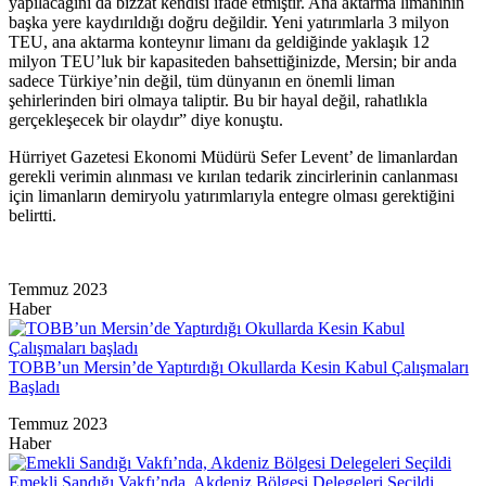
yapılacağını da bizzat kendisi ifade etmiştir. Ana aktarma limanının
başka yere kaydırıldığı doğru değildir. Yeni yatırımlarla 3 milyon
TEU, ana aktarma konteynır limanı da geldiğinde yaklaşık 12
milyon TEU’luk bir kapasiteden bahsettiğinizde, Mersin; bir anda
sadece Türkiye’nin değil, tüm dünyanın en önemli liman
şehirlerinden biri olmaya taliptir. Bu bir hayal değil, rahatlıkla
gerçekleşecek bir olaydır” diye konuştu.
Hürriyet Gazetesi Ekonomi Müdürü Sefer Levent’ de limanlardan
gerekli verimin alınması ve kırılan tedarik zincirlerinin canlanması
için limanların demiryolu yatırımlarıyla entegre olması gerektiğini
belirtti.
Temmuz 2023
Haber
TOBB’un Mersin’de Yaptırdığı Okullarda Kesin Kabul Çalışmaları
Başladı
Temmuz 2023
Haber
Emekli Sandığı Vakfı’nda, Akdeniz Bölgesi Delegeleri Seçildi