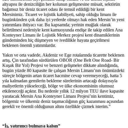
altyapısı ile denizciliğin her kolunun gelişmesine müsait, sektörün
bağımsız bir deniz ticaret odası ile temsil edildiği bir kent
Mersinimiz. Ticaret ve lojistik kabiliyeti, sahip olduğu limanı ile
bugünkünden çok daha iyi yerlerde olmayı hak eden Mersin’in yeni
yatırımlara ihtiyacı var. Bu kapsamda; yerinin muğlak olarak
belirtilmesi nedeniyle kent kamuoyunda endişe ile takip edilen Ana
Konteyner Limanı ile Lojistik Merkez projesi kent dinamiklerinin
gündeminden hiç düşmeyen ve ivedilikle hayata geçirilmesi
beklenen önemli yatırımlardır.
Yakın ve orta vadede, Akdeniz ve Ege rotalarında ticarette beklenen
artış, Çin tarafından sürdürülen OBOR (One Belt One Road- Bir
Kuşak Bir Yol) Projesi ve benzeri gelişmeler dikkate alındığında,
bugün yüzde 80 kapasite ile çalışan Mersin Limanı’nın önümüzdeki
süreçte bölgenin artan ticaret hacmine cevap
veremeyeceği, hatta 5
yıla kalmadan gemilerin bekleme sürelerinin artacağı dolayısıyla
maliyetlerin yükseleceği, bölge ve ülke ekonomisinin olumsuz
etkileneceği
açıktır. Bu nedenle yıllık 12 milyon TEU ilave kapasite
yaratacak Mersin Ana Konteyner Limanı Projesi’nin kentimiz,
bölgemiz ve ülkemiz deniz taşımacılığının güç kazanması açısından
gerekli ve önemli olduğunun altını özellikle çizmek isterim.”
“İş, yatırımcı bulmaya kalsın”