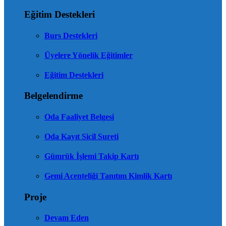
Eğitim Destekleri
Burs Destekleri
Üyelere Yönelik Eğitimler
Eğitim Destekleri
Belgelendirme
Oda Faaliyet Belgesi
Oda Kayıt Sicil Sureti
Gümrük İşlemi Takip Kartı
Gemi Acenteliği Tanıtım Kimlik Kartı
Proje
Devam Eden