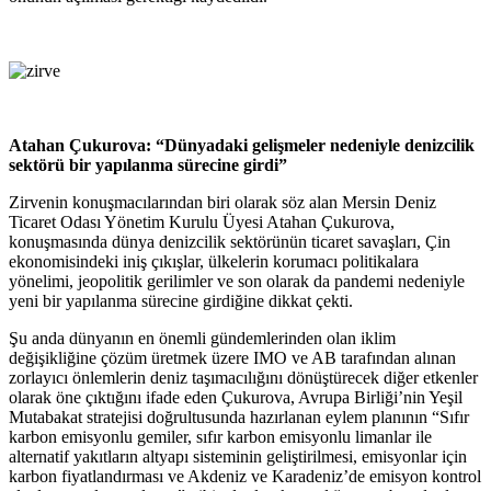
Atahan Çukurova: “Dünyadaki gelişmeler nedeniyle denizcilik
sektörü bir yapılanma sürecine girdi”
Zirvenin konuşmacılarından biri olarak söz alan Mersin Deniz
Ticaret Odası Yönetim Kurulu Üyesi Atahan Çukurova,
konuşmasında dünya denizcilik sektörünün
ticaret savaşları, Çin
ekonomisindeki iniş çıkışlar, ülkelerin korumacı politikalara
yönelimi, jeopolitik gerilimler ve son olarak da pandemi nedeniyle
yeni
bir yapılanma sürecine girdiğine dikkat çekti.
Şu anda dünyanın en önemli gündemlerinden olan iklim
değişikliğine çözüm üretmek üzere IMO ve AB tarafından alınan
zorlayıcı önlemlerin deniz taşımacılığını dönüştürecek diğer etkenler
olarak öne çıktığını ifade eden Çukurova, Avrupa Birliği’nin Yeşil
Mutabakat stratejisi doğrultusunda hazırlanan eylem planının “Sıfır
karbon emisyonlu gemiler, sıfır karbon emisyonlu limanlar ile
alternatif yakıtların altyapı sisteminin geliştirilmesi, emisyonlar için
karbon fiyatlandırması ve Akdeniz ve Karadeniz’de emisyon kontrol