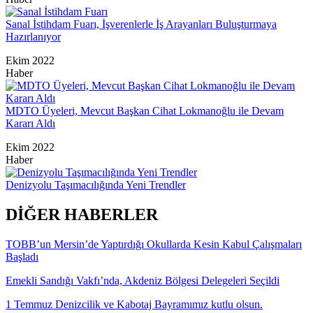
Sanal İstihdam Fuarı, İşverenlerle İş Arayanları Buluşturmaya
Hazırlanıyor
Ekim 2022
Haber
MDTO Üyeleri, Mevcut Başkan Cihat Lokmanoğlu ile Devam
Kararı Aldı
Ekim 2022
Haber
Denizyolu Taşımacılığında Yeni Trendler
DİĞER HABERLER
TOBB’un Mersin’de Yaptırdığı Okullarda Kesin Kabul Çalışmaları
Başladı
Emekli Sandığı Vakfı’nda, Akdeniz Bölgesi Delegeleri Seçildi
1 Temmuz Denizcilik ve Kabotaj Bayramımız kutlu olsun.