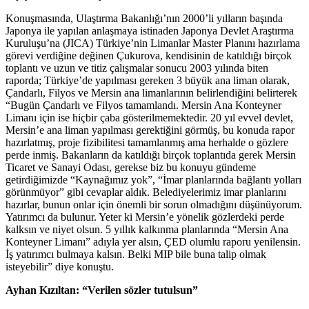
Konuşmasında
, Ulaştırma Bakanlığı’nın 2000’li yılların başında
Japonya ile yapılan anlaşmaya istinaden Japonya Devlet Araştırma
Kuruluşu’na (JICA) Türkiye’nin Limanlar Master Planını hazırlama
görevi verdiğine değinen Çukurova, kendisinin de katıldığı birçok
toplantı ve uzun ve titiz çalışmalar sonucu 2003 yılında biten
raporda; Türkiye’de yapılması gereken 3 büyük ana liman olarak,
Çandarlı, Filyos ve Mersin ana limanlarının belirlendiğini belirterek
“Bugün Çandarlı ve Filyos tamamlandı. Mersin Ana Konteyner
Limanı için ise hiçbir çaba gösterilmemektedir. 20 yıl evvel devlet,
Mersin’e ana liman yapılması gerektiğini görmüş, bu konuda rapor
hazırlatmış, proje fizibilitesi tamamlanmış ama herhalde o gözlere
perde inmiş. Bakanların da katıldığı birçok toplantıda gerek Mersin
Ticaret ve Sanayi Odası, gerekse biz bu konuyu gündeme
getirdiğimizde “Kaynağımız yok”, “İmar planlarında bağlantı yolları
görünmüyor” gibi cevaplar aldık. Belediyelerimiz imar planlarını
hazırlar, bunun onlar için önemli bir sorun olmadığını düşünüyorum.
Yatırımcı da bulunur. Yeter ki Mersin’e yönelik gözlerdeki perde
kalksın ve niyet olsun. 5 yıllık kalkınma planlarında “Mersin Ana
Konteyner Limanı” adıyla yer alsın, ÇED olumlu raporu yenilensin.
İş yatırımcı bulmaya kalsın. Belki MIP bile buna talip olmak
isteyebilir” diye konuştu.
Ayhan Kızıltan: “Verilen sözler tutulsun”