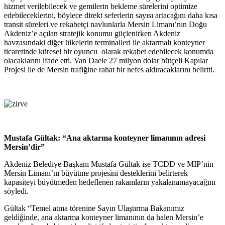
hizmet verilebilecek ve gemilerin bekleme sürelerini optimize
edebileceklerini, böylece direkt seferlerin sayısı artacağını daha kısa
transit süreleri ve rekabetçi navlunlarla Mersin Limanı’nın Doğu
Akdeniz’e açılan stratejik konumu güçlenirken Akdeniz
havzasındaki diğer ülkelerin terminalleri ile aktarmalı konteyner
ticaretinde küresel bir oyuncu olarak rekabet edebilecek konumda
olacaklarını ifade etti. Van Daele 27 milyon dolar bütçeli Kapılar
Projesi ile de Mersin trafiğine rahat bir nefes aldıracaklarını belirtti.
Mustafa Gültak: “Ana aktarma konteyner limanının adresi
Mersin’dir”
Akdeniz Belediye Başkanı Mustafa Gültak ise TCDD ve MIP’nin
Mersin Limanı’nı büyütme projesini desteklerini belirterek
kapasiteyi büyütmeden hedeflenen rakamların yakalanamayacağını
söyledi.
Gültak “
Temel atma törenine Sayın Ulaştırma Bakanımız
geldiğinde, ana aktarma konteyner limanının da halen Mersin’e