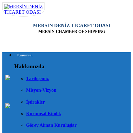
MERSİN DENİZ TİCARET ODASI
MERSİN CHAMBER OF SHIPPING
Kurumsal
Hakkımızda
Tarihçemiz
Misyon-Vizyon
İştirakler
Kurumsal Kimlik
Görev Alınan Kuruluşlar