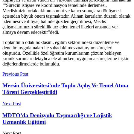
‘”Sürecin istişare ve koordinasyon temelinde ilerlemesi,
Meclisimizin ortak aklının somut ve kalıcı sonuçlara dönüşmesi
açısından büyük önem taşımaktadır. Alınan kararların düzenli olarak
izlenmesi ve ihtiyaç halinde gözden geçirilmesi, Meclis
çalışmalarımızın süreklilik arz eden temel ilkeleri arasında yer
almaya devam edecektir”dedi.
Toplantının odak noktasını, eğitim sektöründeki düzenleme ve
denetim uygulamaları ile sahadaki mevzuat uyum süreçleri
oluşturdu. Özellikle özel öğretim kurumlarının çözüm bekleyen
kronik sorunları detaylıca ele alınırken, uygulama süreçlerine ilişkin
değerlendirmelerde bulunuldu.
Previous Post
Mersin Üniversitesi’nde Toplu Açılış Ve Temel Atma
Töreni Gerçekleştirildi
Next Post
MDTO’da Denizyolu Taşımacılığı ve Lojistik
Uzmanlık Eğitimi
Next Post