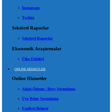
İnstagram
Twitter
Sektörel Raporlar
Sektörel Raporlar
Ekonomik Araştırmalar
Ülke Etütleri
ONLINE HİZMETLER
Online Hizmetler
Aidat Ödeme / Borç Sorgulama
Üye Belge Sorgulama
Faaliyet Belgesi