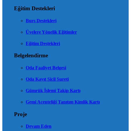
Eğitim Destekleri
Burs Destekleri
Üyelere Yönelik Eğitimler
Eğitim Destekleri
Belgelendirme
Oda Faaliyet Belgesi
Oda Kayıt Sicil Sureti
Gümrük İşlemi Takip Kartı
Gemi Acenteliği Tanıtım Kimlik Kartı
Proje
Devam Eden