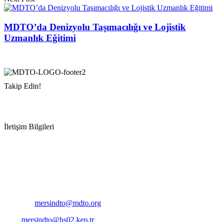
MDTO’da Denizyolu Taşımacılığı ve Lojistik
Uzmanlık Eğitimi
Takip Edin!
İletişim Bilgileri
Adres:
Mersin Deniz Ticaret Odası
Pirireis, İsmet İnönü Blv. No:45, 33110 Yenişehir/Mersin
Telefon:
+90 324 327 7000
Cep
: +90 531 796 6989
E-Posta:
mersindto@mdto.org
Kep:
mersindto@hs02.kep.tr