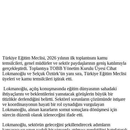
Türkiye Eğitim Meclisi, 2026 yılının ilk toplantısını kamu
temsilcileri, genel müdürler ve sektör paydaşlarının geniş katılımıyla
gerçekleştirdi. Toplantıya TOBB Yönetim Kurulu Üyesi Cihat
Lokmanoğlu ve Selçuk Öztürk’ün yanı sıra, Türkiye Eğitim Meclisi
üyeleri ve kamu temsilcileri iştirak etti.
Lokmanoğlu, açılış konuşmasında eğitim dünyasının sahadaki
ihtiyaçlarını ve beklentilerini yansıtacak görüşlerin büyük bir
titizlikle derlendiğini belirtti. Sektörel sorunların çözümünde istişare
ve koordinasyonun hayati bir rol oynadığını vurgulayan
Lokmanoğlu, alınan kararların somut sonuçlara dönüşmesi için
sürecin düzenli olarak izleneceğini ifade etti.
Lokmanoğlu, sektörün geleceğini şekillendirecek adımların
kapsayıcı ve uzun vadeli bir vizyonla atılması gerektiğini hatırlatarak