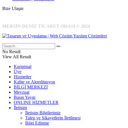
Bize Ulaşın
MERSİN DENİZ TİCARET ODASI © 2024
No Result
View All Result
Kurumsal
Üye
Hizmetler
Kalite ve Akreditasyon
BİLGİ MERKEZİ
Mevzuat
Basın Yayın
ONLINE HİZMETLER
İletişim
İletişim Bilgilerimiz
Talep ve Şikayetlerin İletilmesi
Bilgi Edinme