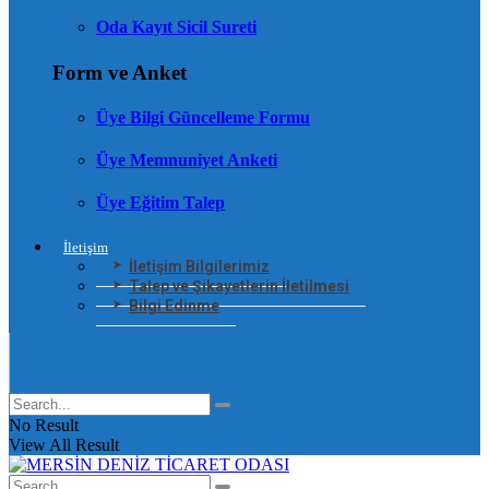
Oda Kayıt Sicil Sureti
Form ve Anket
Üye Bilgi Güncelleme Formu
Üye Memnuniyet Anketi
Üye Eğitim Talep
İletişim
İletişim Bilgilerimiz
Talep ve Şikayetlerin İletilmesi
Bilgi Edinme
No Result
View All Result