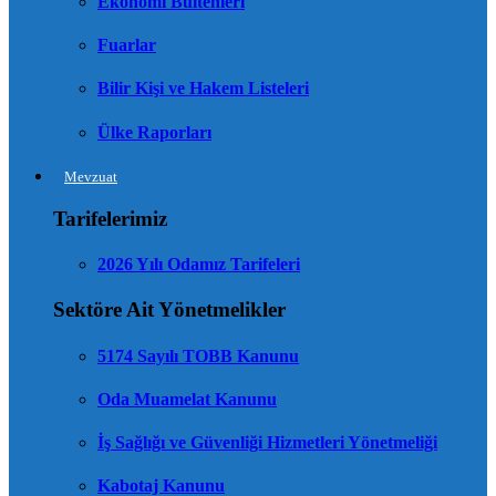
Ekonomi Bültenleri
Fuarlar
Bilir Kişi ve Hakem Listeleri
Ülke Raporları
Mevzuat
Tarifelerimiz
2026 Yılı Odamız Tarifeleri
Sektöre Ait Yönetmelikler
5174 Sayılı TOBB Kanunu
Oda Muamelat Kanunu
İş Sağlığı ve Güvenliği Hizmetleri Yönetmeliği
Kabotaj Kanunu