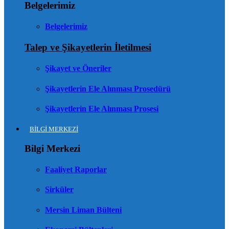
Belgelerimiz
Belgelerimiz
Talep ve Şikayetlerin İletilmesi
Şikayet ve Öneriler
Şikayetlerin Ele Alınması Prosedürü
Şikayetlerin Ele Alınması Prosesi
BİLGİ MERKEZİ
Bilgi Merkezi
Faaliyet Raporlar
Sirküler
Mersin Liman Bülteni