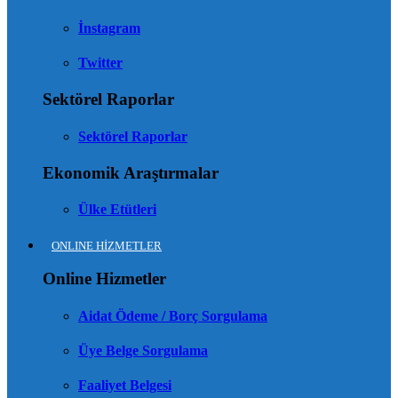
İnstagram
Twitter
Sektörel Raporlar
Sektörel Raporlar
Ekonomik Araştırmalar
Ülke Etütleri
ONLINE HİZMETLER
Online Hizmetler
Aidat Ödeme / Borç Sorgulama
Üye Belge Sorgulama
Faaliyet Belgesi