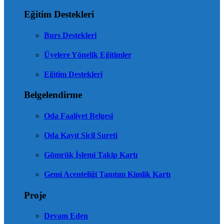
Eğitim Destekleri
Burs Destekleri
Üyelere Yönelik Eğitimler
Eğitim Destekleri
Belgelendirme
Oda Faaliyet Belgesi
Oda Kayıt Sicil Sureti
Gümrük İşlemi Takip Kartı
Gemi Acenteliği Tanıtım Kimlik Kartı
Proje
Devam Eden