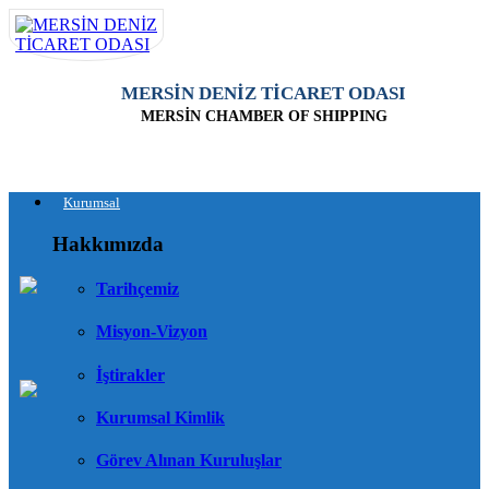
MERSİN DENİZ TİCARET ODASI
MERSİN CHAMBER OF SHIPPING
Kurumsal
Hakkımızda
Tarihçemiz
Misyon-Vizyon
İştirakler
Kurumsal Kimlik
Görev Alınan Kuruluşlar