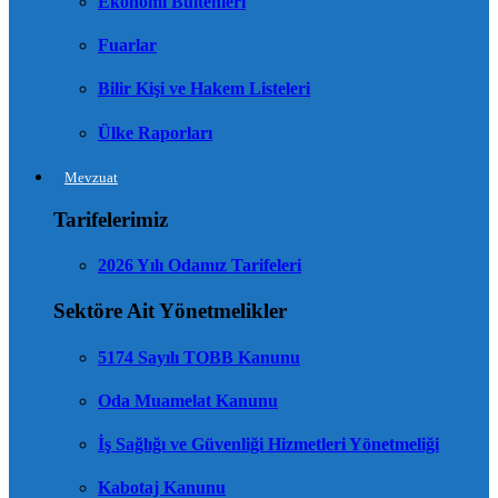
Ekonomi Bültenleri
Fuarlar
Bilir Kişi ve Hakem Listeleri
Ülke Raporları
Mevzuat
Tarifelerimiz
2026 Yılı Odamız Tarifeleri
Sektöre Ait Yönetmelikler
5174 Sayılı TOBB Kanunu
Oda Muamelat Kanunu
İş Sağlığı ve Güvenliği Hizmetleri Yönetmeliği
Kabotaj Kanunu