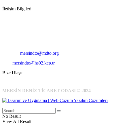
İletişim Bilgileri
Adres:
Mersin Deniz Ticaret Odası
Pirireis, İsmet İnönü Blv. No:45, 33110 Yenişehir/Mersin
Telefon:
+90 324 327 7000
Cep
: +90 531 796 6989
E-Posta:
mersindto@mdto.org
Kep:
mersindto@hs02.kep.tr
Bize Ulaşın
MERSİN DENİZ TİCARET ODASI © 2024
No Result
View All Result