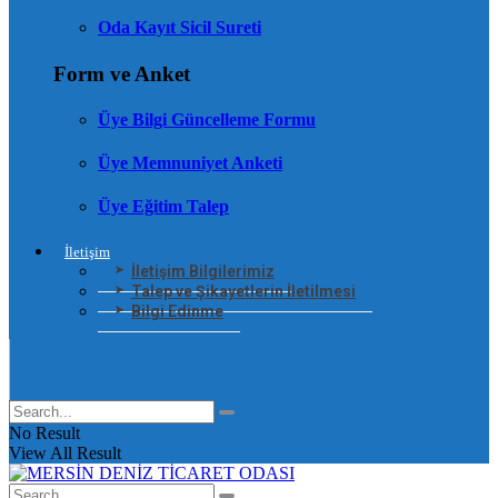
Oda Kayıt Sicil Sureti
Form ve Anket
Üye Bilgi Güncelleme Formu
Üye Memnuniyet Anketi
Üye Eğitim Talep
İletişim
İletişim Bilgilerimiz
Talep ve Şikayetlerin İletilmesi
Bilgi Edinme
No Result
View All Result