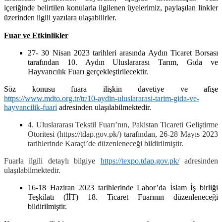
içeriğinde belirtilen konularla ilgilenen üyelerimiz, paylaşılan linkler
üzerinden ilgili yazılara ulaşabilirler.
Fuar ve Etkinlikler
27- 30 Nisan 2023 tarihleri arasında Aydın Ticaret Borsası
tarafından 10. Aydın Uluslararası Tarım, Gıda ve
Hayvancılık Fuarı gerçekleştirilecektir.
Söz konusu fuara ilişkin davetiye ve afişe
https://www.mdto.org.tr/tr/10-aydin-uluslararasi-tarim-gida-ve-
hayvancilik-fuari
adresinden ulaşılabilmektedir.
4. Uluslararası Tekstil Fuarı’nın, Pakistan Ticareti Geliştirme
Otoritesi (https://tdap.gov.pk/) tarafından, 26-28 Mayıs 2023
tarihlerinde Karaçi’de düzenleneceği bildirilmiştir.
Fuarla ilgili detaylı bilgiye
https://texpo.tdap.gov.pk/
adresinden
ulaşılabilmektedir.
16-18 Haziran 2023
tarihlerinde Lahor’da İslam İş birliği
Teşkilatı (İİT) 18. Ticaret Fuarının düzenleneceği
bildirilmiştir.