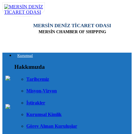
MERSİN DENİZ TİCARET ODASI
MERSİN CHAMBER OF SHIPPING
Kurumsal
Hakkımızda
Tarihçemiz
Misyon-Vizyon
İştirakler
Kurumsal Kimlik
Görev Alınan Kuruluşlar