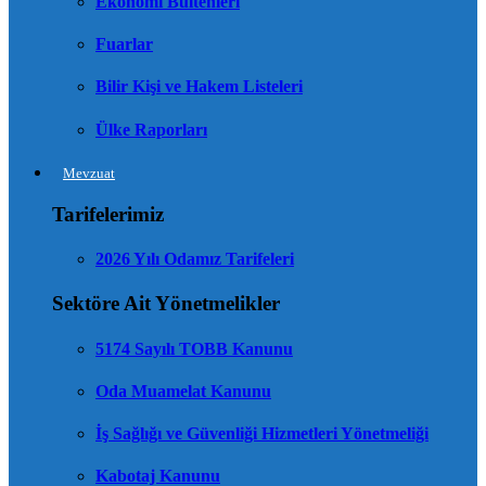
Ekonomi Bültenleri
Fuarlar
Bilir Kişi ve Hakem Listeleri
Ülke Raporları
Mevzuat
Tarifelerimiz
2026 Yılı Odamız Tarifeleri
Sektöre Ait Yönetmelikler
5174 Sayılı TOBB Kanunu
Oda Muamelat Kanunu
İş Sağlığı ve Güvenliği Hizmetleri Yönetmeliği
Kabotaj Kanunu