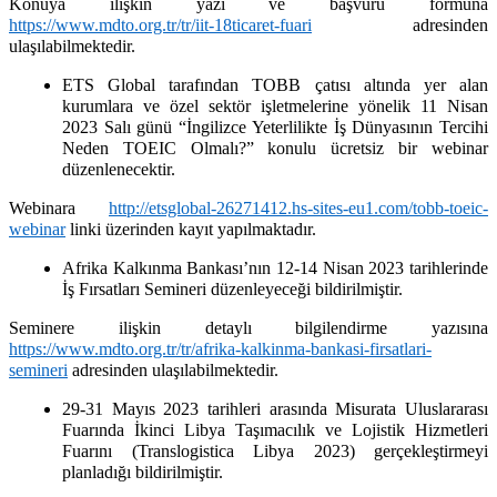
Konuya ilişkin yazı ve başvuru formuna
https://www.mdto.org.tr/tr/iit-18ticaret-fuari
adresinden
ulaşılabilmektedir.
ETS Global tarafından TOBB çatısı altında yer alan
kurumlara ve özel sektör işletmelerine yönelik 11 Nisan
2023 Salı günü “İngilizce Yeterlilikte İş Dünyasının Tercihi
Neden TOEIC Olmalı?” konulu ücretsiz bir webinar
düzenlenecektir.
Webinara
http://etsglobal-26271412.hs-sites-eu1.com/tobb-toeic-
webinar
linki üzerinden kayıt yapılmaktadır.
Afrika Kalkınma Bankası’nın 12-14 Nisan 2023 tarihlerinde
İş Fırsatları Semineri düzenleyeceği bildirilmiştir.
Seminere ilişkin detaylı bilgilendirme yazısına
https://www.mdto.org.tr/tr/afrika-kalkinma-bankasi-firsatlari-
semineri
adresinden ulaşılabilmektedir.
29-31 Mayıs 2023 tarihleri arasında Misurata Uluslararası
Fuarında İkinci Libya Taşımacılık ve Lojistik Hizmetleri
Fuarını (Translogistica Libya 2023) gerçekleştirmeyi
planladığı bildirilmiştir.