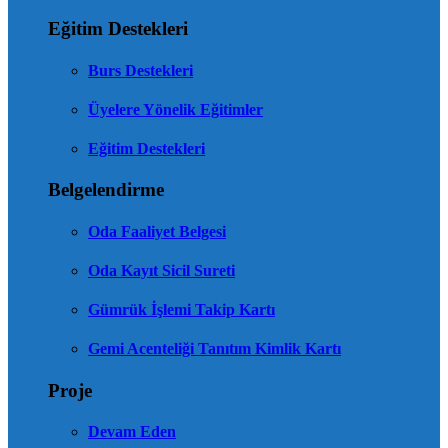
Eğitim Destekleri
Burs Destekleri
Üyelere Yönelik Eğitimler
Eğitim Destekleri
Belgelendirme
Oda Faaliyet Belgesi
Oda Kayıt Sicil Sureti
Gümrük İşlemi Takip Kartı
Gemi Acenteliği Tanıtım Kimlik Kartı
Proje
Devam Eden