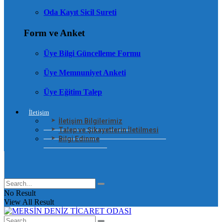
Oda Kayıt Sicil Sureti
Form ve Anket
Üye Bilgi Güncelleme Formu
Üye Memnuniyet Anketi
Üye Eğitim Talep
İletişim
İletişim Bilgilerimiz
Talep ve Şikayetlerin İletilmesi
Bilgi Edinme
No Result
View All Result