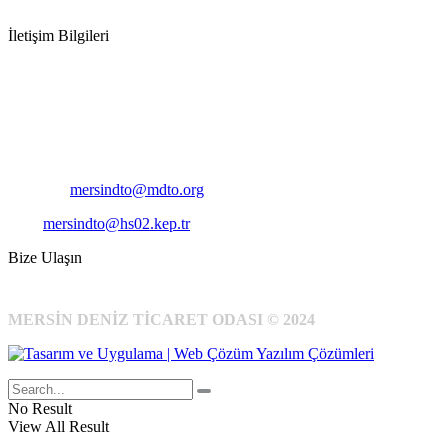
İletişim Bilgileri
Adres:
Mersin Deniz Ticaret Odası
Pirireis, İsmet İnönü Blv. No:45, 33110 Yenişehir/Mersin
Telefon:
+90 324 327 7000
Cep
: +90 531 796 6989
E-Posta:
mersindto@mdto.org
Kep:
mersindto@hs02.kep.tr
Bize Ulaşın
MERSİN DENİZ TİCARET ODASI © 2024
No Result
View All Result