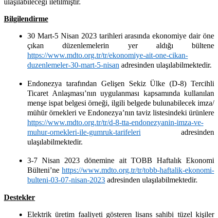
ulaşılabileceği iletilmiştir.
Bilgilendirme
30 Mart-5 Nisan 2023 tarihleri arasında ekonomiye dair öne
çıkan düzenlemelerin yer aldığı bültene
https://www.mdto.org.tr/tr/ekonomiye-ait-one-cikan-
duzenlemeler-30-mart-5-nisan
adresinden ulaşılabilmektedir.
Endonezya tarafından Gelişen Sekiz Ülke
(
D-8) Tercihli
Ticaret Anlaşması’nın uygulanması kapsamında kullanılan
menşe ispat belgesi örneği, ilgili belgede bulunabilecek imza/
mühür örnekleri ve Endonezya’nın taviz listesindeki ürünlere
https://www.mdto.org.tr/tr/d-8-tta-endonezyanin-imza-ve-
muhur-ornekleri-ile-gumruk-tarifeleri
adresinden
ulaşılabilmektedir.
3-7 Nisan 2023 dönemine ait TOBB Haftalık Ekonomi
Bülteni’ne
https://www.mdto.org.tr/tr/tobb-haftalik-ekonomi-
bulteni-03-07-nisan-2023
adresinden ulaşılabilmektedir.
Destekler
Elektrik üretim faaliyeti gösteren lisans sahibi tüzel kişiler