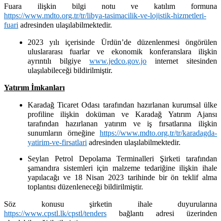
Fuara ilişkin bilgi notu ve katılım formuna
https://www.mdto.org.tr/tr/libya-tasimacilik-ve-lojistik-hizmetleri-
fuari
adresinden ulaşılabilmektedir.
2023 yılı içerisinde Ürdün’de düzenlenmesi öngörülen
uluslararası fuarlar ve ekonomik konferanslara ilişkin
ayrıntılı bilgiye
www.jedco.gov.jo
internet sitesinden
ulaşılabileceği bildirilmiştir.
Yatırım İmkanları
Karadağ Ticaret Odası tarafından hazırlanan kurumsal ülke
profiline ilişkin doküman ve Karadağ Yatırım Ajansı
tarafından hazırlanan yatırım ve iş fırsatlarına ilişkin
sunumların örneğine
https://www.mdto.org.tr/tr/karadagda-
yatirim-ve-firsatlari
adresinden ulaşılabilmektedir.
Seylan Petrol Depolama Terminalleri Şirketi tarafından
şamandıra sistemleri için malzeme tedariğine ilişkin ihale
yapılacağı ve 18 Nisan 2023 tarihinde bir ön teklif alma
toplantısı düzenleneceği bildirilmiştir.
Söz konusu şirketin ihale duyurularına
https://www.cpstl.lk/cpstl/tenders
bağlantı adresi üzerinden