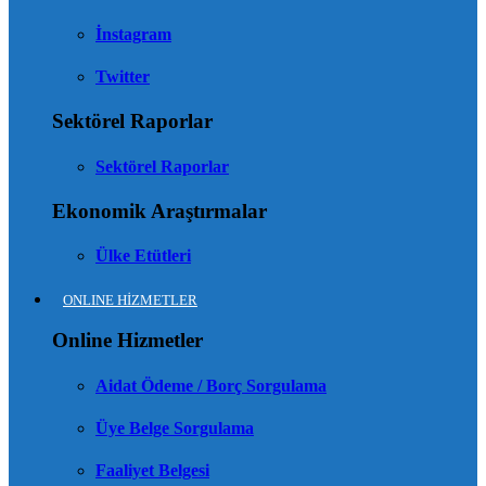
İnstagram
Twitter
Sektörel Raporlar
Sektörel Raporlar
Ekonomik Araştırmalar
Ülke Etütleri
ONLINE HİZMETLER
Online Hizmetler
Aidat Ödeme / Borç Sorgulama
Üye Belge Sorgulama
Faaliyet Belgesi