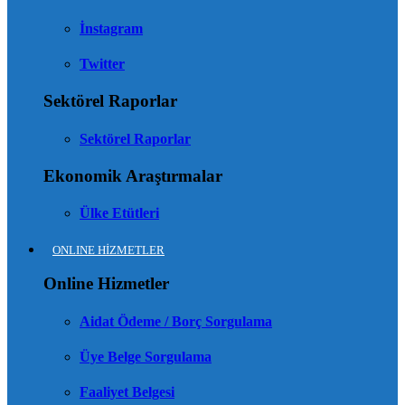
İnstagram
Twitter
Sektörel Raporlar
Sektörel Raporlar
Ekonomik Araştırmalar
Ülke Etütleri
ONLINE HİZMETLER
Online Hizmetler
Aidat Ödeme / Borç Sorgulama
Üye Belge Sorgulama
Faaliyet Belgesi