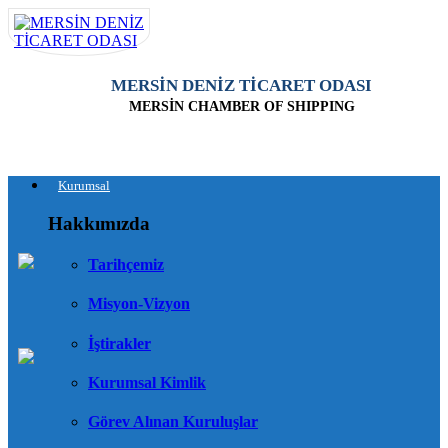
MERSİN DENİZ TİCARET ODASI
MERSİN CHAMBER OF SHIPPING
Kurumsal
Hakkımızda
Tarihçemiz
Misyon-Vizyon
İştirakler
Kurumsal Kimlik
Görev Alınan Kuruluşlar