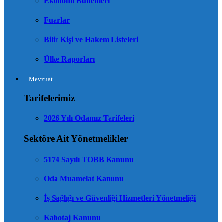
Ekonomi Bültenleri
Fuarlar
Bilir Kişi ve Hakem Listeleri
Ülke Raporları
Mevzuat
Tarifelerimiz
2026 Yılı Odamız Tarifeleri
Sektöre Ait Yönetmelikler
5174 Sayılı TOBB Kanunu
Oda Muamelat Kanunu
İş Sağlığı ve Güvenliği Hizmetleri Yönetmeliği
Kabotaj Kanunu