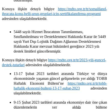
bildirilmiştir.
Konuya ilişkin detaylı bilgiye
https://mdto.org.tr/tr/somaliland-
ihracata-konu-belli-urun-gruplari-icin-sertifikalandirma-programi
adresinden ulaşılabilmektedir.
5448 sayılı Hizmet İhracatının Tanımlanması,
Sınıflandırılması ve Desteklenmesi Hakkında Karar ile 5449
sayılı Yurt Dışı Lojistik Dağıtım Ağlarının Desteklenmesi
Hakkında Karar mevzuat hükümleri gereğince 2023 yılı
destek limitleri güncellenmiştir.
Konuya ilişkin detaylı bilgiye
https://mdto.org.tr/tr/2023-yili-guncel-
destek-tutarlari
adresinden ulaşılabilmektedir.
13-17 Şubat 2023 tarihleri arasında Türkiye ve dünya
ekonomisinde yaşanan güncel gelişmelerin yer aldığı TOBB
Haftalık Ekonomi Bülteni’ne
https://mdto.org.tr/tr/tobb-
haftalik-ekonomi-bulteni-13-17-subat-2023
adresinden
ulaşılabilmektedir.
9-15 Şubat 2023 tarihleri arasında ekonomiye dair öne çıkan
düzenlemelerin yer aldığı bültene