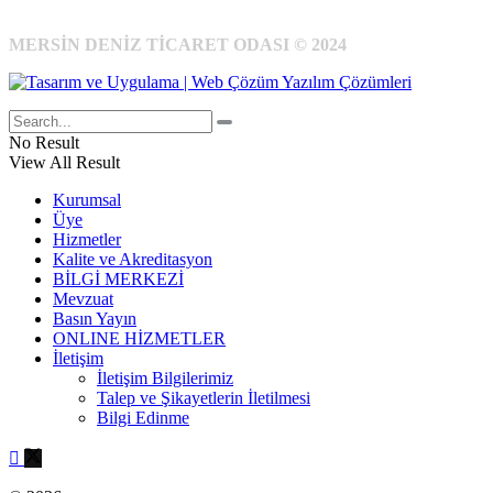
MERSİN DENİZ TİCARET ODASI © 2024
No Result
View All Result
Kurumsal
Üye
Hizmetler
Kalite ve Akreditasyon
BİLGİ MERKEZİ
Mevzuat
Basın Yayın
ONLINE HİZMETLER
İletişim
İletişim Bilgilerimiz
Talep ve Şikayetlerin İletilmesi
Bilgi Edinme