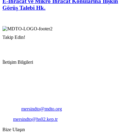
E-İhracat ve Mikro İhracat Konularına İlişkin
Görüş Talebi Hk.
Takip Edin!
İletişim Bilgileri
Adres:
Mersin Deniz Ticaret Odası
Pirireis, İsmet İnönü Blv. No:45, 33110 Yenişehir/Mersin
Telefon:
+90 324 327 7000
Cep
: +90 531 796 6989
E-Posta:
mersindto@mdto.org
Kep:
mersindto@hs02.kep.tr
Bize Ulaşın