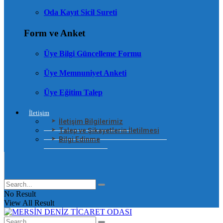
Oda Kayıt Sicil Sureti
Form ve Anket
Üye Bilgi Güncelleme Formu
Üye Memnuniyet Anketi
Üye Eğitim Talep
İletişim
İletişim Bilgilerimiz
Talep ve Şikayetlerin İletilmesi
Bilgi Edinme
No Result
View All Result