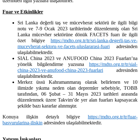
üzerinden ilgili yazılara ulaşabilirler.
Fuar ve Etkinlikler
Sri Lanka değerli taş ve mücevherat sektörü ile ilgili bilgi
notu ve 7-9 Ocak 2023 tarihlerinde düzenlenmiş olan Sri
Lanka mücevher sektörüne dönük FACETS fuarı ile ilgili
özet bilgiye
https://mdto.org.tr/tr/sri-lanka-degerli-tas-ve-
mucevherat-sektoru-ve-facets-uluslararasi-fuari
adresinden
ulaşılabilmektedir.
SIAL China 2023 ve ANUFOOD China 2023 Fuarları’na
yönelik bilgilendirme yazısına
https://mdto.org.tr/tr/sial-
china-2023-ve-anufood-china-2023-fuarlari
adresinden
ulaşılabilmektedir.
Merkez üssü Kahramanmaraş olarak belirlenen ve 10
ilimizde yıkıma neden olan depremler sebebiyle, TOBB
tarafından, 06 Şubat – 31 Mayıs 2023 tarihleri arasında
düzenlenmek üzere Takvim’de yer alan fuarları kapsayacak
şekilde bazı kararlar alınmıştır.
Konuya ilişkin detaylı bilgiye
https://mdto.org.tr/tr/fuar-
basvurularina-iliskin
adresinden ulaşılabilmektedir.
Yatırım İmkanları