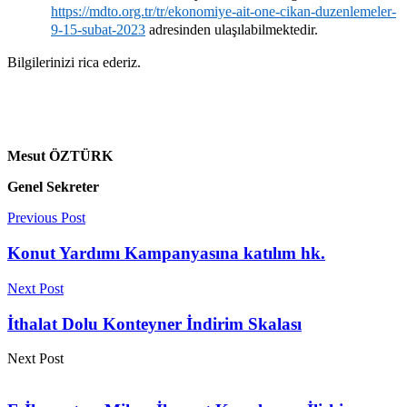
https://mdto.org.tr/tr/ekonomiye-ait-one-cikan-duzenlemeler-
9-15-subat-2023
adresinden ulaşılabilmektedir.
Bilgilerinizi rica ederiz.
Mesut ÖZTÜRK
Genel Sekreter
Previous Post
Konut Yardımı Kampanyasına katılım hk.
Next Post
İthalat Dolu Konteyner İndirim Skalası
Next Post