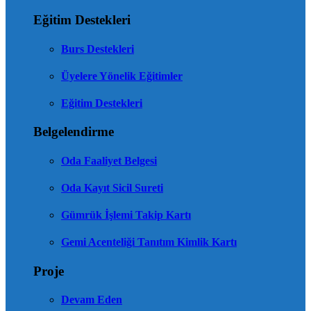
Eğitim Destekleri
Burs Destekleri
Üyelere Yönelik Eğitimler
Eğitim Destekleri
Belgelendirme
Oda Faaliyet Belgesi
Oda Kayıt Sicil Sureti
Gümrük İşlemi Takip Kartı
Gemi Acenteliği Tanıtım Kimlik Kartı
Proje
Devam Eden