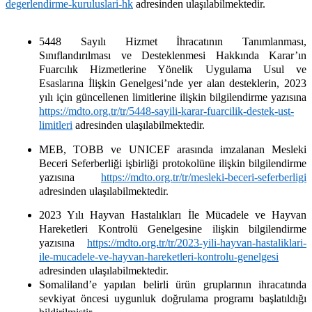
degerlendirme-kuruluslari-hk
adresinden ulaşılabilmektedir.
5448 Sayılı Hizmet İhracatının Tanımlanması,
Sınıflandırılması ve Desteklenmesi Hakkında Karar’ın
Fuarcılık Hizmetlerine Yönelik Uygulama Usul ve
Esaslarına İlişkin Genelgesi’nde yer alan desteklerin, 2023
yılı için güncellenen limitlerine ilişkin bilgilendirme yazısına
https://mdto.org.tr/tr/5448-sayili-karar-fuarcilik-destek-ust-
limitleri
adresinden ulaşılabilmektedir.
MEB, TOBB ve UNICEF arasında imzalanan Mesleki
Beceri Seferberliği işbirliği protokolüne ilişkin bilgilendirme
yazısına
https://mdto.org.tr/tr/mesleki-beceri-seferberligi
adresinden ulaşılabilmektedir.
2023 Yılı Hayvan Hastalıkları İle Mücadele ve Hayvan
Hareketleri Kontrolü Genelgesine ilişkin bilgilendirme
yazısına
https://mdto.org.tr/tr/2023-yili-hayvan-hastaliklari-
ile-mucadele-ve-hayvan-hareketleri-kontrolu-genelgesi
adresinden ulaşılabilmektedir.
Somaliland’e yapılan belirli ürün gruplarının ihracatında
sevkiyat öncesi uygunluk doğrulama programı başlatıldığı