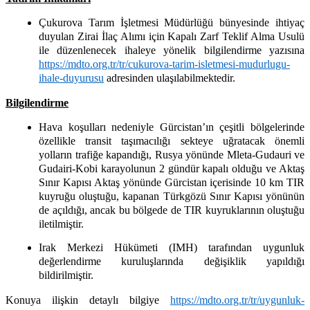
Çukurova Tarım İşletmesi Müdürlüğü bünyesinde
ihtiyaç
duyulan Zirai İlaç Alımı için Kapalı Zarf Teklif Alma Usulü
ile düzenlenecek ihaleye yönelik bilgilendirme yazısına
https://mdto.org.tr/tr/cukurova-tarim-isletmesi-mudurlugu-
ihale-duyurusu
adresinden ulaşılabilmektedir.
Bilgilendirme
Hava koşulları nedeniyle Gürcistan’ın çeşitli bölgelerinde
özellikle transit taşımacılığı sekteye uğratacak önemli
yolların trafiğe kapandığı, Rusya yönünde Mleta-Gudauri ve
Gudairi-Kobi karayolunun 2 gündür kapalı olduğu ve Aktaş
Sınır Kapısı Aktaş yönünde Gürcistan içerisinde 10 km TIR
kuyruğu oluştuğu, kapanan Türkgözü Sınır Kapısı yönünün
de açıldığı, ancak bu bölgede de TIR kuyruklarının oluştuğu
iletilmiştir.
Irak Merkezi Hükümeti (IMH) tarafından uygunluk
değerlendirme kuruluşlarında değişiklik yapıldığı
bildirilmiştir.
Konuya ilişkin detaylı bilgiye
https://mdto.org.tr/tr/uygunluk-