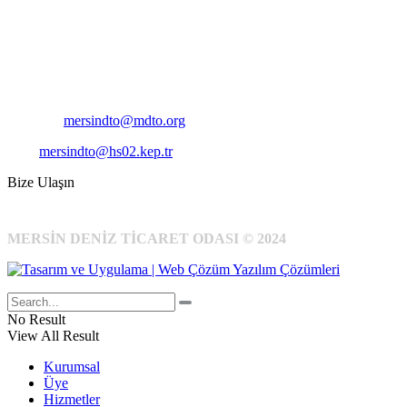
Adres:
Mersin Deniz Ticaret Odası
Pirireis, İsmet İnönü Blv. No:45, 33110 Yenişehir/Mersin
Telefon:
+90 324 327 7000
Cep
: +90 531 796 6989
E-Posta:
mersindto@mdto.org
Kep:
mersindto@hs02.kep.tr
Bize Ulaşın
MERSİN DENİZ TİCARET ODASI © 2024
No Result
View All Result
Kurumsal
Üye
Hizmetler