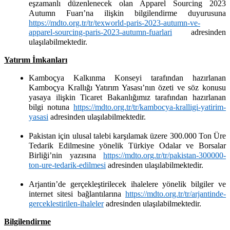
eşzamanlı düzenlenecek olan Apparel Sourcing 2023
Autumn Fuarı’na ilişkin bilgilendirme duyurusuna
https://mdto.org.tr/tr/texworld-paris-2023-autumn-ve-
apparel-sourcing-paris-2023-autumn-fuarlari
adresinden
ulaşılabilmektedir.
Yatırım İmkanları
Kamboçya Kalkınma Konseyi tarafından hazırlanan
Kamboçya Krallığı Yatırım Yasası’nın özeti ve söz konusu
yasaya ilişkin Ticaret Bakanlığımız tarafından hazırlanan
bilgi notuna
https://mdto.org.tr/tr/kambocya-kralligi-yatirim-
yasasi
adresinden ulaşılabilmektedir.
Pakistan için ulusal talebi karşılamak üzere 300.000 Ton Üre
Tedarik Edilmesine yönelik Türkiye Odalar ve Borsalar
Birliği’nin yazısına
https://mdto.org.tr/tr/pakistan-300000-
ton-ure-tedarik-edilmesi
adresinden ulaşılabilmektedir.
Arjantin’de gerçekleştirilecek ihalelere yönelik bilgiler ve
internet sitesi bağlantılarına
https://mdto.org.tr/tr/arjantinde-
gerceklestirilen-ihaleler
adresinden ulaşılabilmektedir.
Bilgilendirme