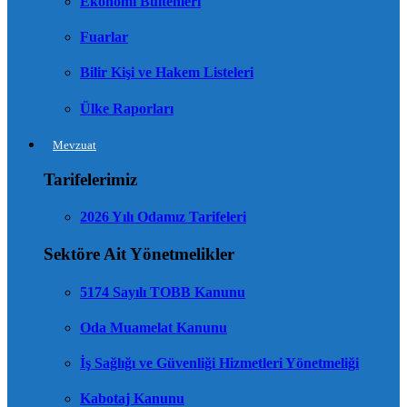
Ekonomi Bültenleri
Fuarlar
Bilir Kişi ve Hakem Listeleri
Ülke Raporları
Mevzuat
Tarifelerimiz
2026 Yılı Odamız Tarifeleri
Sektöre Ait Yönetmelikler
5174 Sayılı TOBB Kanunu
Oda Muamelat Kanunu
İş Sağlığı ve Güvenliği Hizmetleri Yönetmeliği
Kabotaj Kanunu