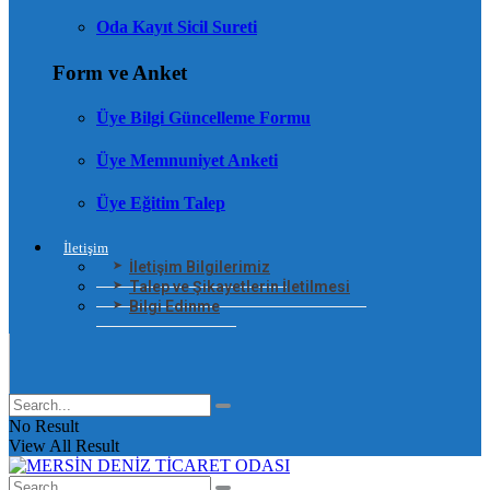
Oda Kayıt Sicil Sureti
Form ve Anket
Üye Bilgi Güncelleme Formu
Üye Memnuniyet Anketi
Üye Eğitim Talep
İletişim
İletişim Bilgilerimiz
Talep ve Şikayetlerin İletilmesi
Bilgi Edinme
No Result
View All Result