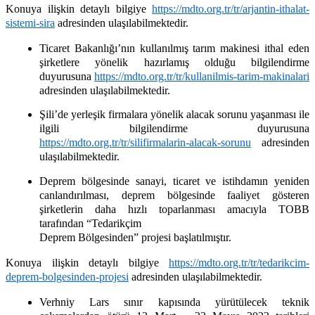
Konuya ilişkin detaylı bilgiye
https://mdto.org.tr/tr/arjantin-ithalat-
sistemi-sira
adresinden ulaşılabilmektedir.
Ticaret Bakanlığı’nın kullanılmış tarım makinesi ithal eden
şirketlere yönelik hazırlamış olduğu bilgilendirme
duyurusuna
https://mdto.org.tr/tr/kullanilmis-tarim-makinalari
adresinden ulaşılabilmektedir.
Şili’de yerleşik firmalara yönelik alacak sorunu yaşanması ile
ilgili bilgilendirme duyurusuna
https://mdto.org.tr/tr/silifirmalarin-alacak-sorunu
adresinden
ulaşılabilmektedir.
Deprem bölgesinde sanayi, ticaret ve istihdamın yeniden
canlandırılması, deprem bölgesinde faaliyet gösteren
şirketlerin daha hızlı toparlanması amacıyla TOBB
tarafından “Tedarikçim
Deprem Bölgesinden” projesi başlatılmıştır.
Konuya ilişkin detaylı bilgiye
https://mdto.org.tr/tr/tedarikcim-
deprem-bolgesinden-projesi
adresinden ulaşılabilmektedir.
Verhniy Lars sınır kapısında yürütülecek teknik