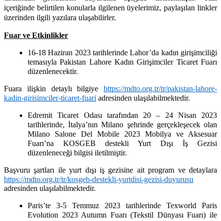
içeriğinde belirtilen konularla ilgilenen üyelerimiz, paylaşılan linkler
üzerinden ilgili yazılara ulaşabilirler.
Fuar ve Etkinlikler
16-18 Haziran 2023 tarihlerinde Lahor’da kadın girişimciliği
temasıyla Pakistan Lahore Kadın Girişimciler Ticaret Fuarı
düzenlenecektir.
Fuara ilişkin detaylı bilgiye
https://mdto.org.tr/tr/pakistan-lahore-
kadin-girisimciler-ticaret-fuari
adresinden ulaşılabilmektedir.
Edremit Ticaret Odası tarafından 20 – 24 Nisan 2023
tarihlerinde, İtalya’nın Milano şehrinde gerçekleşecek olan
Milano Salone Del Mobile 2023 Mobilya ve Aksesuar
Fuarı’na KOSGEB destekli Yurt Dışı İş Gezisi
düzenleneceği bilgisi iletilmiştir.
Başvuru şartları ile yurt dışı iş gezisine ait program ve detaylara
https://mdto.org.tr/tr/kosgeb-destekli-yurtdisi-gezisi-duyurusu
adresinden ulaşılabilmektedir.
Paris’te 3-5 Temmuz 2023 tarihlerinde Texworld Paris
Evolution 2023 Autumn Fuarı (Tekstil Dünyası Fuarı) ile