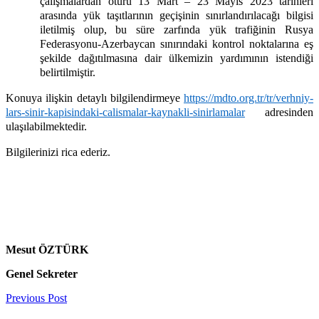
çalışmalardan ötürü 13 Mart – 23 Mayıs 2023 tarihleri
arasında yük taşıtlarının geçişinin sınırlandırılacağı bilgisi
iletilmiş olup, bu süre zarfında yük trafiğinin Rusya
Federasyonu-Azerbaycan sınırındaki kontrol noktalarına eş
şekilde dağıtılmasına dair ülkemizin yardımının istendiği
belirtilmiştir.
Konuya ilişkin detaylı bilgilendirmeye
https://mdto.org.tr/tr/verhniy-
lars-sinir-kapisindaki-calismalar-kaynakli-sinirlamalar
adresinden
ulaşılabilmektedir.
Bilgilerinizi rica ederiz.
Mesut ÖZTÜRK
Genel Sekreter
Previous Post