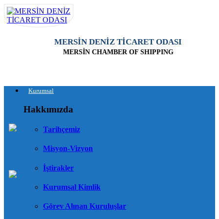
MERSİN DENİZ TİCARET ODASI
MERSİN CHAMBER OF SHIPPING
Kurumsal
Hakkımızda
Tarihçemiz
Misyon-Vizyon
İştirakler
Kurumsal Kimlik
Görev Alınan Kuruluşlar