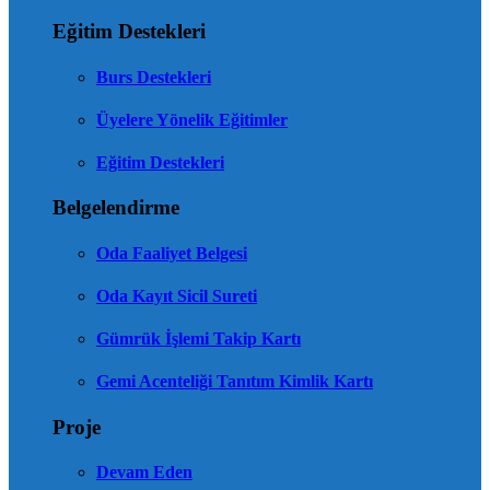
Eğitim Destekleri
Burs Destekleri
Üyelere Yönelik Eğitimler
Eğitim Destekleri
Belgelendirme
Oda Faaliyet Belgesi
Oda Kayıt Sicil Sureti
Gümrük İşlemi Takip Kartı
Gemi Acenteliği Tanıtım Kimlik Kartı
Proje
Devam Eden