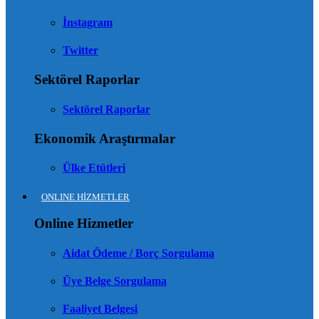
İnstagram
Twitter
Sektörel Raporlar
Sektörel Raporlar
Ekonomik Araştırmalar
Ülke Etütleri
ONLINE HİZMETLER
Online Hizmetler
Aidat Ödeme / Borç Sorgulama
Üye Belge Sorgulama
Faaliyet Belgesi