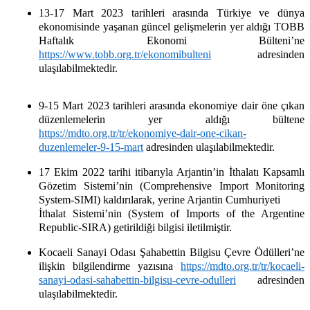
13-17 Mart 2023 tarihleri arasında Türkiye ve dünya
ekonomisinde yaşanan güncel gelişmelerin yer aldığı TOBB
Haftalık Ekonomi Bülteni’ne
https://www.tobb.org.tr/ekonomibulteni
adresinden
ulaşılabilmektedir.
9-15 Mart 2023 tarihleri arasında ekonomiye dair öne çıkan
düzenlemelerin yer aldığı bültene
https://mdto.org.tr/tr/ekonomiye-dair-one-cikan-
duzenlemeler-9-15-mart
adresinden ulaşılabilmektedir.
17 Ekim 2022 tarihi itibarıyla Arjantin’in İthalatı Kapsamlı
Gözetim Sistemi’nin (Comprehensive Import Monitoring
System-SIMI) kaldırılarak, yerine Arjantin Cumhuriyeti
İthalat Sistemi’nin (System of Imports of the Argentine
Republic-SIRA) getirildiği bilgisi iletilmiştir.
Kocaeli Sanayi Odası Şahabettin Bilgisu Çevre Ödülleri’ne
ilişkin bilgilendirme yazısına
https://mdto.org.tr/tr/kocaeli-
sanayi-odasi-sahabettin-bilgisu-cevre-odulleri
adresinden
ulaşılabilmektedir.