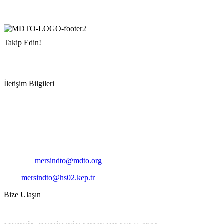
Takip Edin!
İletişim Bilgileri
Adres:
Mersin Deniz Ticaret Odası
Pirireis, İsmet İnönü Blv. No:45, 33110 Yenişehir/Mersin
Telefon:
+90 324 327 7000
Cep
: +90 531 796 6989
E-Posta:
mersindto@mdto.org
Kep:
mersindto@hs02.kep.tr
Bize Ulaşın