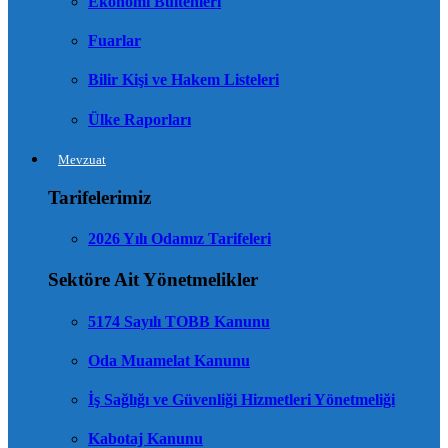
Ekonomi Bültenleri
Fuarlar
Bilir Kişi ve Hakem Listeleri
Ülke Raporları
Mevzuat
Tarifelerimiz
2026 Yılı Odamız Tarifeleri
Sektöre Ait Yönetmelikler
5174 Sayılı TOBB Kanunu
Oda Muamelat Kanunu
İş Sağlığı ve Güvenliği Hizmetleri Yönetmeliği
Kabotaj Kanunu