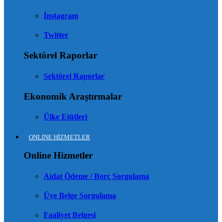
İnstagram
Twitter
Sektörel Raporlar
Sektörel Raporlar
Ekonomik Araştırmalar
Ülke Etütleri
ONLINE HİZMETLER
Online Hizmetler
Aidat Ödeme / Borç Sorgulama
Üye Belge Sorgulama
Faaliyet Belgesi