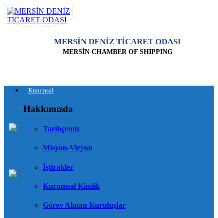
MERSİN DENİZ TİCARET ODASI
MERSİN CHAMBER OF SHIPPING
Kurumsal
Hakkımızda
Tarihçemiz
Misyon-Vizyon
İştirakler
Kurumsal Kimlik
Görev Alınan Kuruluşlar