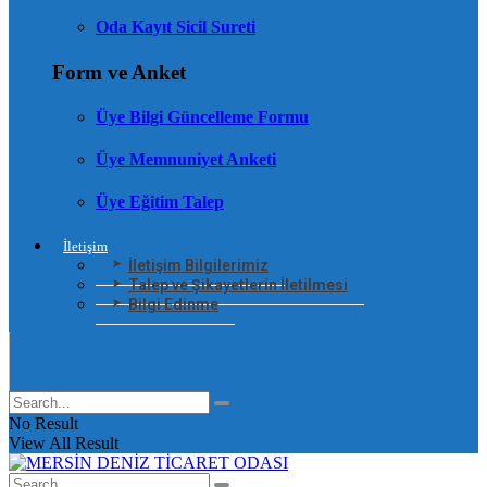
Oda Kayıt Sicil Sureti
Form ve Anket
Üye Bilgi Güncelleme Formu
Üye Memnuniyet Anketi
Üye Eğitim Talep
İletişim
İletişim Bilgilerimiz
Talep ve Şikayetlerin İletilmesi
Bilgi Edinme
No Result
View All Result