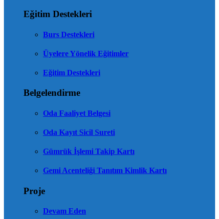
Eğitim Destekleri
Burs Destekleri
Üyelere Yönelik Eğitimler
Eğitim Destekleri
Belgelendirme
Oda Faaliyet Belgesi
Oda Kayıt Sicil Sureti
Gümrük İşlemi Takip Kartı
Gemi Acenteliği Tanıtım Kimlik Kartı
Proje
Devam Eden