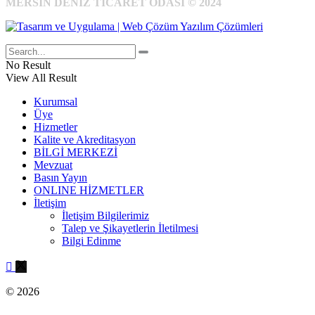
MERSİN DENİZ TİCARET ODASI © 2024
No Result
View All Result
Kurumsal
Üye
Hizmetler
Kalite ve Akreditasyon
BİLGİ MERKEZİ
Mevzuat
Basın Yayın
ONLINE HİZMETLER
İletişim
İletişim Bilgilerimiz
Talep ve Şikayetlerin İletilmesi
Bilgi Edinme
© 2026