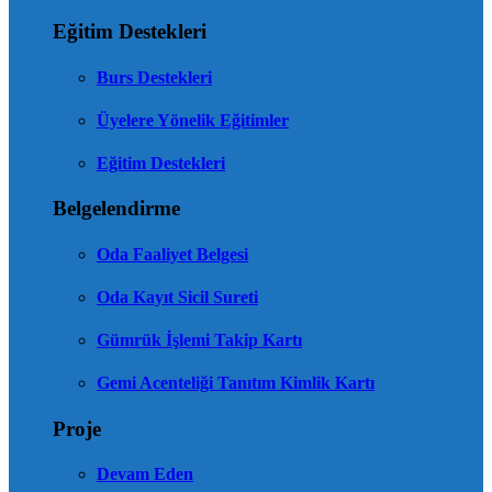
Eğitim Destekleri
Burs Destekleri
Üyelere Yönelik Eğitimler
Eğitim Destekleri
Belgelendirme
Oda Faaliyet Belgesi
Oda Kayıt Sicil Sureti
Gümrük İşlemi Takip Kartı
Gemi Acenteliği Tanıtım Kimlik Kartı
Proje
Devam Eden