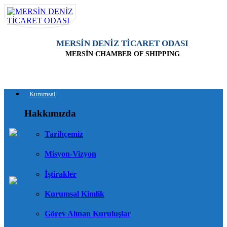
MERSİN DENİZ TİCARET ODASI
MERSİN CHAMBER OF SHIPPING
Kurumsal
Hakkımızda
Tarihçemiz
Misyon-Vizyon
İştirakler
Kurumsal Kimlik
Görev Alınan Kuruluşlar