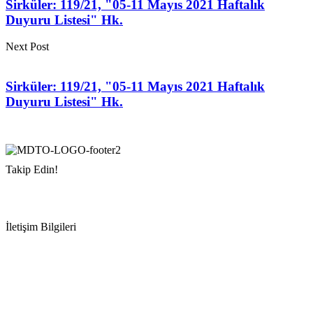
Sirküler: 119/21, "05-11 Mayıs 2021 Haftalık
Duyuru Listesi" Hk.
Next Post
Sirküler: 119/21, "05-11 Mayıs 2021 Haftalık
Duyuru Listesi" Hk.
Takip Edin!
İletişim Bilgileri
Adres:
Mersin Deniz Ticaret Odası
Pirireis, İsmet İnönü Blv. No:45, 33110 Yenişehir/Mersin
Telefon:
+90 324 327 7000
Cep
: +90 531 796 6989