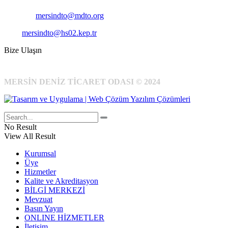
E-Posta:
mersindto@mdto.org
Kep:
mersindto@hs02.kep.tr
Bize Ulaşın
MERSİN DENİZ TİCARET ODASI © 2024
No Result
View All Result
Kurumsal
Üye
Hizmetler
Kalite ve Akreditasyon
BİLGİ MERKEZİ
Mevzuat
Basın Yayın
ONLINE HİZMETLER
İletişim