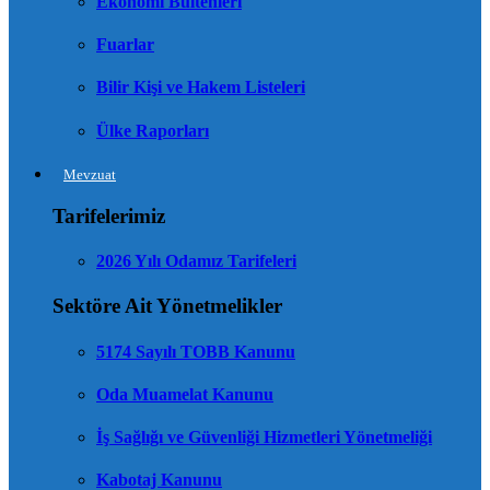
Ekonomi Bültenleri
Fuarlar
Bilir Kişi ve Hakem Listeleri
Ülke Raporları
Mevzuat
Tarifelerimiz
2026 Yılı Odamız Tarifeleri
Sektöre Ait Yönetmelikler
5174 Sayılı TOBB Kanunu
Oda Muamelat Kanunu
İş Sağlığı ve Güvenliği Hizmetleri Yönetmeliği
Kabotaj Kanunu