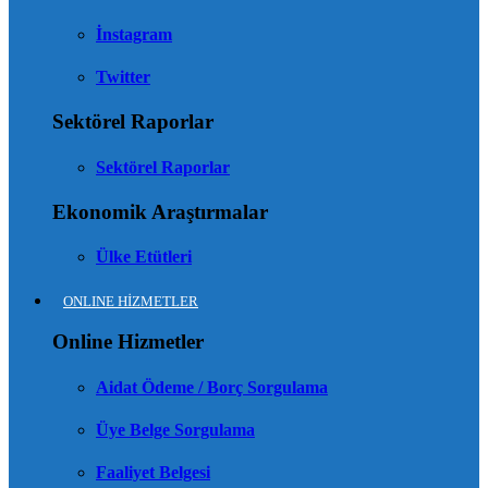
İnstagram
Twitter
Sektörel Raporlar
Sektörel Raporlar
Ekonomik Araştırmalar
Ülke Etütleri
ONLINE HİZMETLER
Online Hizmetler
Aidat Ödeme / Borç Sorgulama
Üye Belge Sorgulama
Faaliyet Belgesi