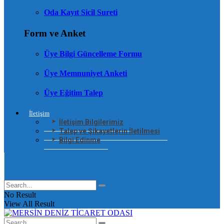
Oda Kayıt Sicil Sureti
Form ve Anket
Üye Bilgi Güncelleme Formu
Üye Memnuniyet Anketi
Üye Eğitim Talep
İletişim
İletişim Bilgilerimiz
Talep ve Şikayetlerin İletilmesi
Bilgi Edinme
No Result
View All Result