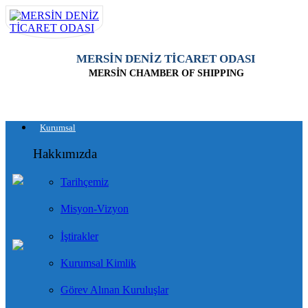
MERSİN DENİZ TİCARET ODASI
MERSİN CHAMBER OF SHIPPING
Kurumsal
Hakkımızda
Tarihçemiz
Misyon-Vizyon
İştirakler
Kurumsal Kimlik
Görev Alınan Kuruluşlar