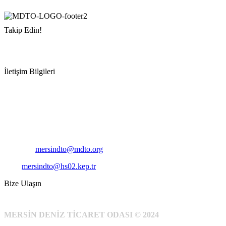
Takip Edin!
İletişim Bilgileri
Adres:
Mersin Deniz Ticaret Odası
Pirireis, İsmet İnönü Blv. No:45, 33110 Yenişehir/Mersin
Telefon:
+90 324 327 7000
Cep
: +90 531 796 6989
E-Posta:
mersindto@mdto.org
Kep:
mersindto@hs02.kep.tr
Bize Ulaşın
MERSİN DENİZ TİCARET ODASI © 2024