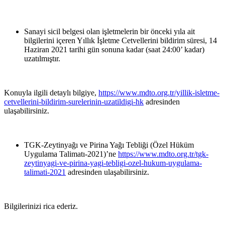
Sanayi sicil belgesi olan işletmelerin bir önceki yıla ait
bilgilerini içeren Yıllık İşletme Cetvellerini bildirim süresi, 14
Haziran 2021 tarihi gün sonuna kadar (saat 24:00’ kadar)
uzatılmıştır.
Konuyla ilgili detaylı bilgiye,
https://www.mdto.org.tr/yillik-isletme-
cetvellerini-bildirim-surelerinin-uzatildigi-hk
adresinden
ulaşabilirsiniz.
TGK-Zeytinyağı ve Pirina Yağı Tebliği (Özel Hüküm
Uygulama Talimatı-2021)’ne
https://www.mdto.org.tr/tgk-
zeytinyagi-ve-pirina-yagi-tebligi-ozel-hukum-uygulama-
talimati-2021
adresinden ulaşabilirsiniz.
Bilgilerinizi rica ederiz.