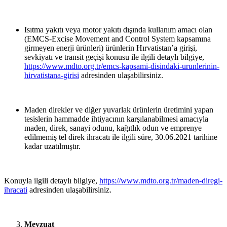
Isıtma yakıtı veya motor yakıtı dışında kullanım amacı olan
(EMCS-Excise Movement and Control System kapsamına
girmeyen enerji ürünleri) ürünlerin Hırvatistan’a girişi,
sevkiyatı ve transit geçişi konusu ile ilgili detaylı bilgiye,
https://www.mdto.org.tr/emcs-kapsami-disindaki-urunlerinin-
hirvatistana-girisi
adresinden ulaşabilirsiniz.
Maden direkler ve diğer yuvarlak ürünlerin üretimini yapan
tesislerin hammadde ihtiyacının karşılanabilmesi amacıyla
maden, direk, sanayi odunu, kağıtlık odun ve emprenye
edilmemiş tel direk ihracatı ile ilgili süre, 30.06.2021 tarihine
kadar uzatılmıştır.
Konuyla ilgili detaylı bilgiye,
https://www.mdto.org.tr/maden-diregi-
ihracati
adresinden ulaşabilirsiniz.
Mevzuat