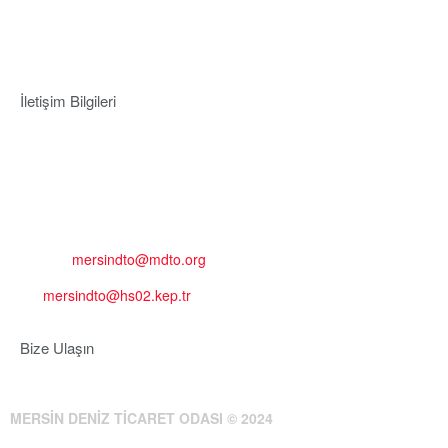
İletişim Bilgileri
Adres:
Mersin Deniz Ticaret Odası
Pirireis, İsmet İnönü Blv. No:45, 33110 Yenişehir/Mersin
Telefon:
+90 324 327 7000
Cep
: +90 531 796 6989
E-Posta:
mersindto@mdto.org
Kep:
mersindto@hs02.kep.tr
Bize Ulaşın
MERSİN DENİZ TİCARET ODASI © 2024