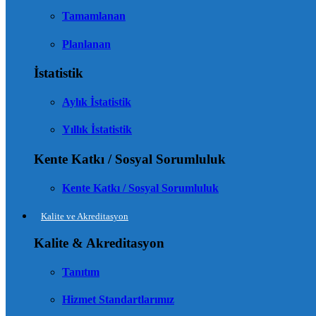
Tamamlanan
Planlanan
İstatistik
Aylık İstatistik
Yıllık İstatistik
Kente Katkı / Sosyal Sorumluluk
Kente Katkı / Sosyal Sorumluluk
Kalite ve Akreditasyon
Kalite & Akreditasyon
Tanıtım
Hizmet Standartlarımız