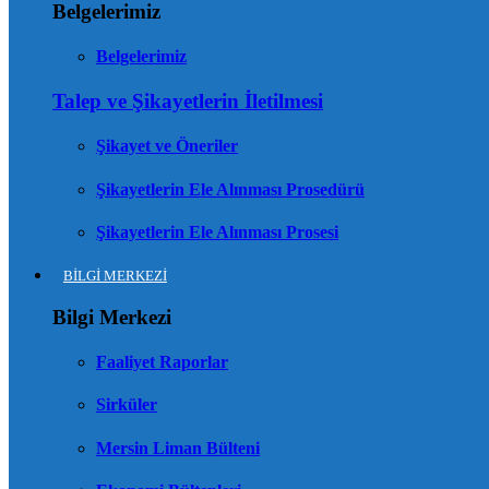
Belgelerimiz
Belgelerimiz
Talep ve Şikayetlerin İletilmesi
Şikayet ve Öneriler
Şikayetlerin Ele Alınması Prosedürü
Şikayetlerin Ele Alınması Prosesi
BİLGİ MERKEZİ
Bilgi Merkezi
Faaliyet Raporlar
Sirküler
Mersin Liman Bülteni