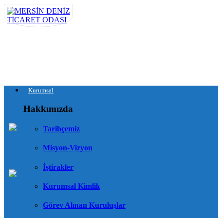
Kurumsal
Hakkımızda
Tarihçemiz
Misyon-Vizyon
İştirakler
Kurumsal Kimlik
Görev Alınan Kuruluşlar