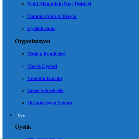
Yetki Alanındaki Kıyı Tesisleri
Tanıtım Filmi & Broşür
Üyeliklerimiz
Organizasyon
Meslek Komiteleri
Meclis Üyeleri
Yönetim Kurulu
Genel Sekreterlik
Organizasyon Şeması
Üye
Üyelik