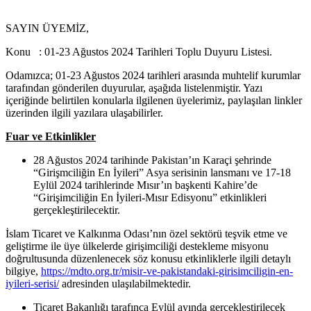
SAYIN ÜYEMİZ,
Konu : 01-23 Ağustos 2024 Tarihleri Toplu Duyuru Listesi.
Odamızca; 01-23 Ağustos 2024 tarihleri arasında muhtelif kurumlar
tarafından gönderilen duyurular, aşağıda listelenmiştir. Yazı
içeriğinde belirtilen konularla ilgilenen üyelerimiz, paylaşılan linkler
üzerinden ilgili yazılara ulaşabilirler.
Fuar ve Etkinlikler
28 Ağustos 2024 tarihinde Pakistan’ın Karaçi şehrinde
“Girişmciliğin En İyileri” Asya serisinin lansmanı ve 17-18
Eylül 2024 tarihlerinde Mısır’ın başkenti Kahire’de
“Girişimciliğin En İyileri-Mısır Edisyonu” etkinlikleri
gerçekleştirilecektir.
İslam Ticaret ve Kalkınma Odası’nın özel sektörü teşvik etme ve
geliştirme ile üye ülkelerde girişimciliği destekleme misyonu
doğrultusunda düzenlenecek söz konusu etkinliklerle ilgili detaylı
bilgiye,
https://mdto.org.tr/misir-ve-pakistandaki-girisimciligin-en-
iyileri-serisi/
adresinden ulaşılabilmektedir.
Ticaret Bakanlığı tarafınca Eylül ayında gerçekleştirilecek