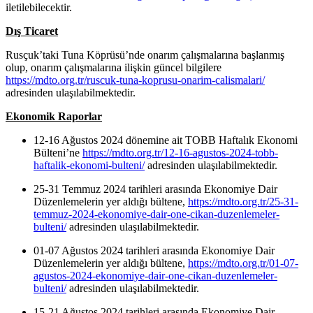
iletilebilecektir.
Dış Ticaret
Rusçuk’taki Tuna Köprüsü’nde onarım çalışmalarına başlanmış
olup, onarım çalışmalarına ilişkin güncel bilgilere
https://mdto.org.tr/ruscuk-tuna-koprusu-onarim-calismalari/
adresinden ulaşılabilmektedir.
Ekonomik Raporlar
12-16 Ağustos 2024 dönemine ait TOBB Haftalık Ekonomi
Bülteni’ne
https://mdto.org.tr/12-16-agustos-2024-tobb-
haftalik-ekonomi-bulteni/
adresinden ulaşılabilmektedir.
25-31 Temmuz 2024 tarihleri arasında Ekonomiye Dair
Düzenlemelerin yer aldığı bültene,
https://mdto.org.tr/25-31-
temmuz-2024-ekonomiye-dair-one-cikan-duzenlemeler-
bulteni/
adresinden ulaşılabilmektedir.
01-07 Ağustos 2024 tarihleri arasında Ekonomiye Dair
Düzenlemelerin yer aldığı bültene,
https://mdto.org.tr/01-07-
agustos-2024-ekonomiye-dair-one-cikan-duzenlemeler-
bulteni/
adresinden ulaşılabilmektedir.
15-21 Ağustos 2024 tarihleri arasında Ekonomiye Dair