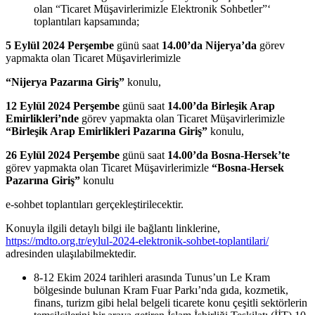
olan “Ticaret Müşavirlerimizle Elektronik Sohbetler”‘
toplantıları kapsamında;
5 Eylül 2024 Perşembe
günü saat
14.00’da Nijerya’da
görev
yapmakta olan Ticaret Müşavirlerimizle
“Nijerya Pazarına Giriş”
konulu,
12 Eylül 2024 Perşembe
günü saat
14.00’da Birleşik Arap
Emirlikleri’nde
görev yapmakta olan Ticaret Müşavirlerimizle
“Birleşik Arap Emirlikleri Pazarına Giriş”
konulu,
26 Eylül 2024 Perşembe
günü saat
14.00’da Bosna-Hersek’te
görev yapmakta olan Ticaret Müşavirlerimizle
“Bosna-Hersek
Pazarına Giriş”
konulu
e-sohbet toplantıları gerçekleştirilecektir.
Konuyla ilgili detaylı bilgi ile bağlantı linklerine,
https://mdto.org.tr/eylul-2024-elektronik-sohbet-toplantilari/
adresinden ulaşılabilmektedir.
8-12 Ekim 2024 tarihleri arasında Tunus’un Le Kram
bölgesinde bulunan Kram Fuar Parkı’nda gıda, kozmetik,
finans, turizm gibi helal belgeli ticarete konu çeşitli sektörlerin