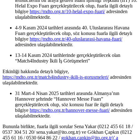
temsilcilerini bir araya getiren İslam İşbirliği Teşkilatı (İİT) 10.
Helal Expo Fuarı gerçekleştirilecek olup, fuarla ilgili detaylı
bilgiye
https://mdto.org.tr/10-helal-expo-fuari/
adresinden
ulaşılabilmektedir.
4-9 Kasım 2024 tarihleri arasında 40. Uluslararası Havana
Fuarı gerçekleştirilecek olup, söz konusu fuarla ilgili detaylı
bilgiye
https://mdto.org.tr/40-uluslararasi-havana-fuari/
adresinden ulaşılabilmektedir.
13-14 Kasım 2024 tarihlerinde gerçekleştirilecek olan
“Match4Industry İkili İş Görüşmeleri”
Etkinliği hakkında detaylı bilgiye,
https://mdto.org.tr/match4industry-ikili-is-gorusmeleri/
adresinden
ulaşılabilmektedir.
31 Mart-4 Nisan 2025 tarihleri arasında Almanya’nın
Hannover şehrinde “Hannover Messe Fuarı”
gerçekleştirilecek olup, söz konusu fuar ile ilgili detaylı
bilgiye
https://mdto.org.tr/hannover-messe-fuari/
adresinden
ulaşılabilmektedir.
Bununla birlikte, fuarla ilgili sorular Sena Yakar (0212 455 61 18 /
0537 304 51 20/ sena.yakar@ito.org.tr) ve Gökhan Çapkın (0212
455 61 16 / 0530 664 86 22 /
gokhan.capkin@ito.org.tr)’ a