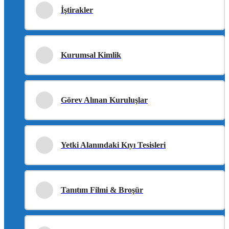
İştirakler
Kurumsal Kimlik
Görev Alınan Kuruluşlar
Yetki Alanındaki Kıyı Tesisleri
Tanıtım Filmi & Broşür