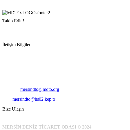
Takip Edin!
İletişim Bilgileri
Adres:
Mersin Deniz Ticaret Odası
Pirireis, İsmet İnönü Blv. No:45, 33110 Yenişehir/Mersin
Telefon:
+90 324 327 7000
Cep
: +90 531 796 6989
E-Posta:
mersindto@mdto.org
Kep:
mersindto@hs02.kep.tr
Bize Ulaşın
MERSİN DENİZ TİCARET ODASI © 2024