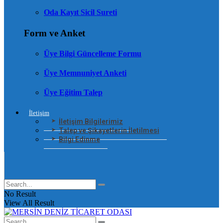
Oda Kayıt Sicil Sureti
Form ve Anket
Üye Bilgi Güncelleme Formu
Üye Memnuniyet Anketi
Üye Eğitim Talep
İletişim
İletişim Bilgilerimiz
Talep ve Şikayetlerin İletilmesi
Bilgi Edinme
No Result
View All Result