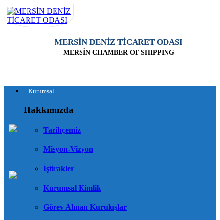
MERSİN DENİZ TİCARET ODASI
MERSİN CHAMBER OF SHIPPING
Kurumsal
Hakkımızda
Tarihçemiz
Misyon-Vizyon
İştirakler
Kurumsal Kimlik
Görev Alınan Kuruluşlar