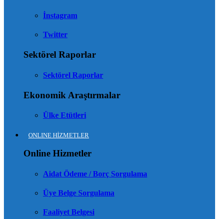
İnstagram
Twitter
Sektörel Raporlar
Sektörel Raporlar
Ekonomik Araştırmalar
Ülke Etütleri
ONLINE HİZMETLER
Online Hizmetler
Aidat Ödeme / Borç Sorgulama
Üye Belge Sorgulama
Faaliyet Belgesi