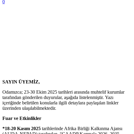
0
SAYIN ÜYEMİZ,
Odamızca; 23-30 Ekim 2025 tarihleri arasında muhtelif kurumlar
tarafından gönderilen duyurular, aşağıda listelenmiştir. Yazı
içeriğinde belirtilen konularla ilgili detaylara paylaşılan linkler
üzerinden ulaşılabilmektedir.
Fuar ve Etkinlikler
*18-20 Kasım 2025
tarihlerinde Afrika Birliği Kalkınma Ajansı
(AUDA-NEPAD) tarafından, “CAADP Kampala 2026–2035