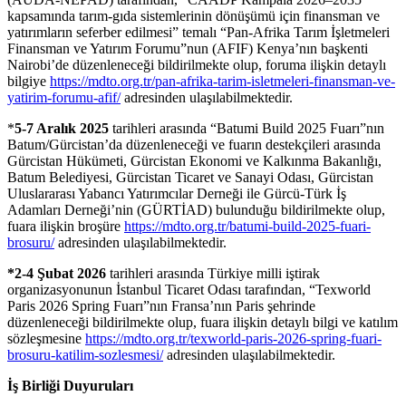
kapsamında tarım-gıda sistemlerinin dönüşümü için finansman ve
yatırımların seferber edilmesi” temalı “Pan-Afrika Tarım İşletmeleri
Finansman ve Yatırım Forumu”nun (AFIF) Kenya’nın başkenti
Nairobi’de düzenleneceği bildirilmekte olup, foruma ilişkin detaylı
bilgiye
https://mdto.org.tr/pan-afrika-tarim-isletmeleri-finansman-ve-
yatirim-forumu-afif/
adresinden ulaşılabilmektedir.
*
5-7 Aralık 2025
tarihleri arasında “Batumi Build 2025 Fuarı”nın
Batum/Gürcistan’da düzenleneceği ve fuarın destekçileri arasında
Gürcistan Hükümeti, Gürcistan Ekonomi ve Kalkınma Bakanlığı,
Batum Belediyesi, Gürcistan Ticaret ve Sanayi Odası, Gürcistan
Uluslararası Yabancı Yatırımcılar Derneği ile Gürcü-Türk İş
Adamları Derneği’nin (GÜRTİAD) bulunduğu bildirilmekte olup,
fuara ilişkin broşüre
https://mdto.org.tr/batumi-build-2025-fuari-
brosuru/
adresinden ulaşılabilmektedir.
*2-4 Şubat 2026
tarihleri arasında Türkiye milli iştirak
organizasyonunun İstanbul Ticaret Odası tarafından, “Texworld
Paris 2026 Spring Fuarı”nın Fransa’nın Paris şehrinde
düzenleneceği bildirilmekte olup, fuara ilişkin detaylı bilgi ve katılım
sözleşmesine
https://mdto.org.tr/texworld-paris-2026-spring-fuari-
brosuru-katilim-sozlesmesi/
adresinden ulaşılabilmektedir.
İş Birliği Duyuruları