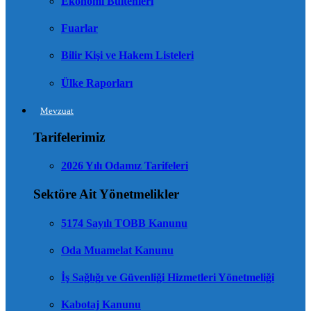
Ekonomi Bültenleri
Fuarlar
Bilir Kişi ve Hakem Listeleri
Ülke Raporları
Mevzuat
Tarifelerimiz
2026 Yılı Odamız Tarifeleri
Sektöre Ait Yönetmelikler
5174 Sayılı TOBB Kanunu
Oda Muamelat Kanunu
İş Sağlığı ve Güvenliği Hizmetleri Yönetmeliği
Kabotaj Kanunu