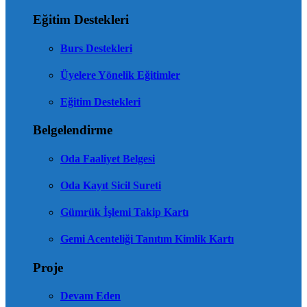
Eğitim Destekleri
Burs Destekleri
Üyelere Yönelik Eğitimler
Eğitim Destekleri
Belgelendirme
Oda Faaliyet Belgesi
Oda Kayıt Sicil Sureti
Gümrük İşlemi Takip Kartı
Gemi Acenteliği Tanıtım Kimlik Kartı
Proje
Devam Eden