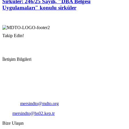
Sirküler: 246/25 Sayılı, "DBA Belgesi
Uygulamaları" konulu sirküler
Takip Edin!
İletişim Bilgileri
Adres:
Mersin Deniz Ticaret Odası
Pirireis, İsmet İnönü Blv. No:45, 33110 Yenişehir/Mersin
Telefon:
+90 324 327 7000
Cep
: +90 531 796 6989
E-Posta:
mersindto@mdto.org
Kep:
mersindto@hs02.kep.tr
Bize Ulaşın