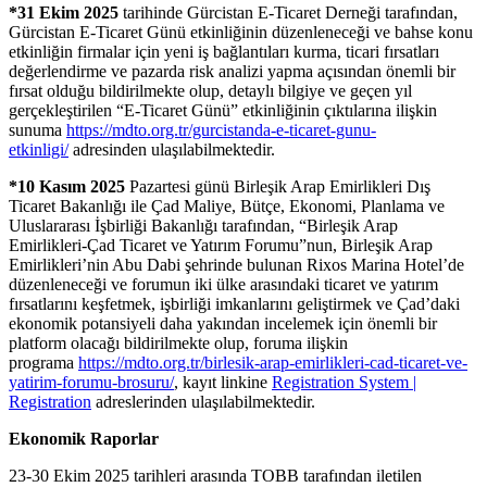
*31 Ekim 2025
tarihinde Gürcistan E-Ticaret Derneği tarafından,
Gürcistan E-Ticaret Günü etkinliğinin düzenleneceği ve bahse konu
etkinliğin firmalar için yeni iş bağlantıları kurma, ticari fırsatları
değerlendirme ve pazarda risk analizi yapma açısından önemli bir
fırsat olduğu bildirilmekte olup, detaylı bilgiye ve geçen yıl
gerçekleştirilen “E-Ticaret Günü” etkinliğinin çıktılarına ilişkin
sunuma
https://mdto.org.tr/gurcistanda-e-ticaret-gunu-
etkinligi/
adresinden ulaşılabilmektedir.
*10 Kasım 2025
Pazartesi günü Birleşik Arap Emirlikleri Dış
Ticaret Bakanlığı ile Çad Maliye, Bütçe, Ekonomi, Planlama ve
Uluslararası İşbirliği Bakanlığı tarafından, “Birleşik Arap
Emirlikleri-Çad Ticaret ve Yatırım Forumu”nun, Birleşik Arap
Emirlikleri’nin Abu Dabi şehrinde bulunan Rixos Marina Hotel’de
düzenleneceği ve forumun iki ülke arasındaki ticaret ve yatırım
fırsatlarını keşfetmek, işbirliği imkanlarını geliştirmek ve Çad’daki
ekonomik potansiyeli daha yakından incelemek için önemli bir
platform olacağı bildirilmekte olup, foruma ilişkin
programa
https://mdto.org.tr/birlesik-arap-emirlikleri-cad-ticaret-ve-
yatirim-forumu-brosuru/
, kayıt linkine
Registration System |
Registration
adreslerinden ulaşılabilmektedir.
Ekonomik Raporlar
23-30 Ekim 2025 tarihleri arasında TOBB tarafından iletilen