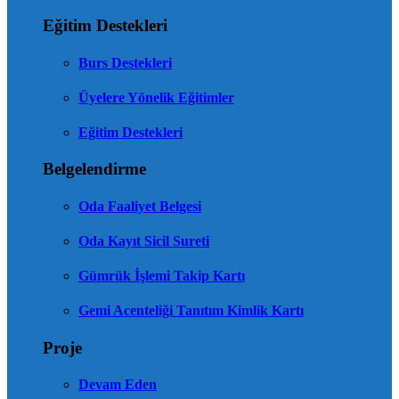
Eğitim Destekleri
Burs Destekleri
Üyelere Yönelik Eğitimler
Eğitim Destekleri
Belgelendirme
Oda Faaliyet Belgesi
Oda Kayıt Sicil Sureti
Gümrük İşlemi Takip Kartı
Gemi Acenteliği Tanıtım Kimlik Kartı
Proje
Devam Eden