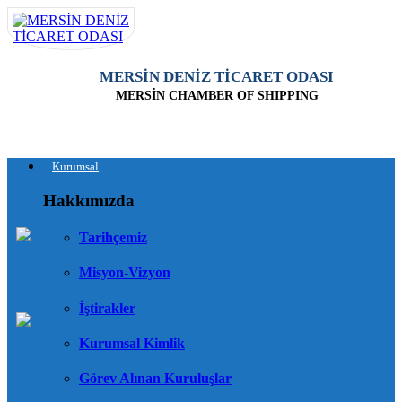
MERSİN DENİZ TİCARET ODASI
MERSİN CHAMBER OF SHIPPING
Kurumsal
Hakkımızda
Tarihçemiz
Misyon-Vizyon
İştirakler
Kurumsal Kimlik
Görev Alınan Kuruluşlar