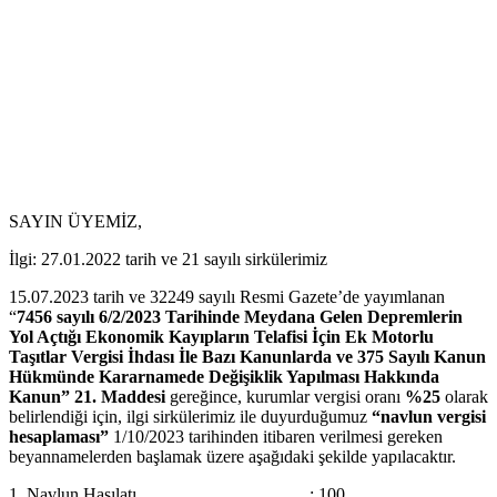
SAYIN ÜYEMİZ,
İlgi: 27.01.2022 tarih ve 21 sayılı sirkülerimiz
15.07.2023 tarih ve 32249 sayılı Resmi Gazete’de yayımlanan
“
7456 sayılı
6/2/2023 Tarihinde Meydana Gelen Depremlerin
Yol Açtığı Ekonomik Kayıpların Telafisi İçin Ek Motorlu
Taşıtlar Vergisi İhdası İle Bazı Kanunlarda ve 375 Sayılı Kanun
Hükmünde Kararnamede Değişiklik Yapılması Hakkında
Kanun” 21. Maddesi
gereğince, kurumlar vergisi oranı
%25
olarak
belirlendiği için, ilgi sirkülerimiz ile duyurduğumuz
“navlun vergisi
hesaplaması”
1/10/2023 tarihinden itibaren verilmesi gereken
beyannamelerden başlamak üzere aşağıdaki şekilde yapılacaktır.
1. Navlun Hasılatı : 100