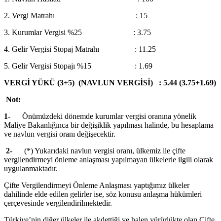
2. Vergi Matrahı : 15
3. Kurumlar Vergisi %25 : 3.75
4. Gelir Vergisi Stopaj Matrahı : 11.25
5. Gelir Vergisi Stopajı %15 : 1.69
VERGİ YÜKÜ (3+5) (NAVLUN VERGİSİ) : 5.44 (3.75+1.69)
Not:
1-
Önümüzdeki dönemde kurumlar vergisi oranına yönelik
Maliye Bakanlığınca bir değişiklik yapılması halinde, bu hesaplama
ve navlun vergisi oranı değişecektir.
2-
(*) Yukarıdaki navlun vergisi oranı, ülkemiz ile çifte
vergilendirmeyi önleme anlaşması yapılmayan ülkelerle ilgili olarak
uygulanmaktadır.
Çifte Vergilendirmeyi Önleme Anlaşması yaptığımız ülkeler
dahilinde elde edilen gelirler ise, söz konusu anlaşma hükümleri
çerçevesinde vergilendirilmektedir.
Türkiye’nin diğer ülkeler ile akdettiği ve halen yürürlükte olan Çifte