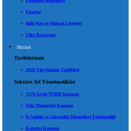
Ekonomi Bültenleri
Fuarlar
Bilir Kişi ve Hakem Listeleri
Ülke Raporları
Mevzuat
Tarifelerimiz
2026 Yılı Odamız Tarifeleri
Sektöre Ait Yönetmelikler
5174 Sayılı TOBB Kanunu
Oda Muamelat Kanunu
İş Sağlığı ve Güvenliği Hizmetleri Yönetmeliği
Kabotaj Kanunu