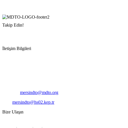
Takip Edin!
İletişim Bilgileri
Adres:
Mersin Deniz Ticaret Odası
Pirireis, İsmet İnönü Blv. No:45, 33110 Yenişehir/Mersin
Telefon:
+90 324 327 7000
Cep
: +90 531 796 6989
E-Posta:
mersindto@mdto.org
Kep:
mersindto@hs02.kep.tr
Bize Ulaşın