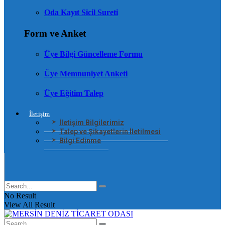
Oda Kayıt Sicil Sureti
Form ve Anket
Üye Bilgi Güncelleme Formu
Üye Memnuniyet Anketi
Üye Eğitim Talep
İletişim
İletişim Bilgilerimiz
Talep ve Şikayetlerin İletilmesi
Bilgi Edinme
No Result
View All Result