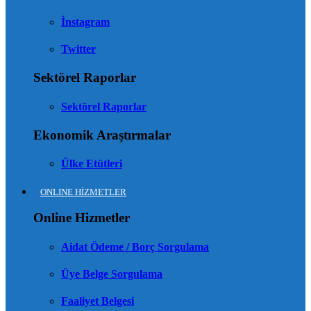
İnstagram
Twitter
Sektörel Raporlar
Sektörel Raporlar
Ekonomik Araştırmalar
Ülke Etütleri
ONLINE HİZMETLER
Online Hizmetler
Aidat Ödeme / Borç Sorgulama
Üye Belge Sorgulama
Faaliyet Belgesi