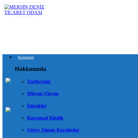
Kurumsal
Hakkımızda
Tarihçemiz
Misyon-Vizyon
İştirakler
Kurumsal Kimlik
Görev Alınan Kuruluşlar