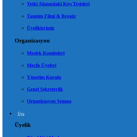
Yetki Alanındaki Kıyı Tesisleri
Tanıtım Filmi & Broşür
Üyeliklerimiz
Organizasyon
Meslek Komiteleri
Meclis Üyeleri
Yönetim Kurulu
Genel Sekreterlik
Organizasyon Şeması
Üye
Üyelik