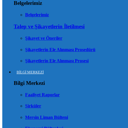
Belgelerimiz
Belgelerimiz
Talep ve Şikayetlerin İletilmesi
Şikayet ve Öneriler
Şikayetlerin Ele Alınması Prosedürü
Şikayetlerin Ele Alınması Prosesi
BİLGİ MERKEZİ
Bilgi Merkezi
Faaliyet Raporlar
Sirküler
Mersin Liman Bülteni