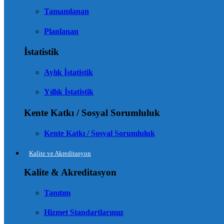
Tamamlanan
Planlanan
İstatistik
Aylık İstatistik
Yıllık İstatistik
Kente Katkı / Sosyal Sorumluluk
Kente Katkı / Sosyal Sorumluluk
Kalite ve Akreditasyon
Kalite & Akreditasyon
Tanıtım
Hizmet Standartlarımız