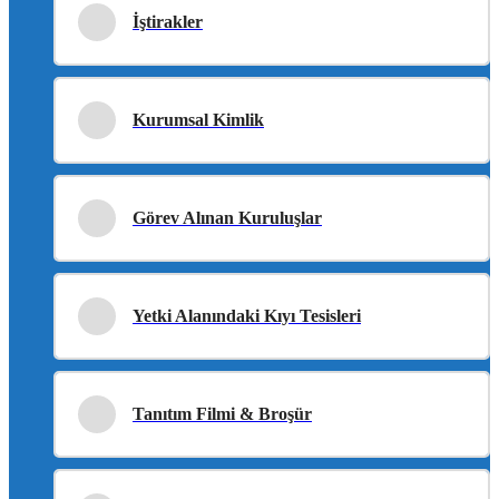
İştirakler
Kurumsal Kimlik
Görev Alınan Kuruluşlar
Yetki Alanındaki Kıyı Tesisleri
Tanıtım Filmi & Broşür