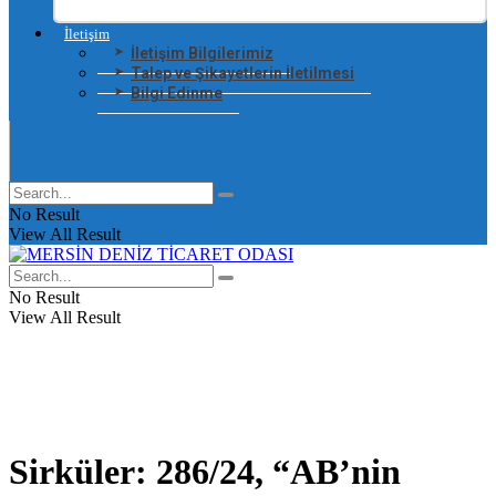
İletişim
İletişim Bilgilerimiz
Talep ve Şikayetlerin İletilmesi
Bilgi Edinme
No Result
View All Result
No Result
View All Result
Sirküler: 286/24, “AB’nin