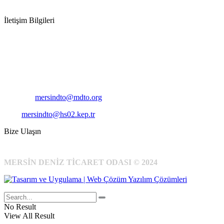
İletişim Bilgileri
Adres:
Mersin Deniz Ticaret Odası
Pirireis, İsmet İnönü Blv. No:45, 33110 Yenişehir/Mersin
Telefon:
+90 324 327 7000
Cep
: +90 531 796 6989
E-Posta:
mersindto@mdto.org
Kep:
mersindto@hs02.kep.tr
Bize Ulaşın
MERSİN DENİZ TİCARET ODASI © 2024
No Result
View All Result