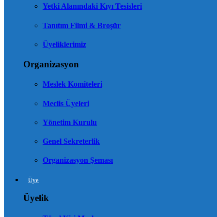
Yetki Alanındaki Kıyı Tesisleri
Tanıtım Filmi & Broşür
Üyeliklerimiz
Organizasyon
Meslek Komiteleri
Meclis Üyeleri
Yönetim Kurulu
Genel Sekreterlik
Organizasyon Şeması
Üye
Üyelik