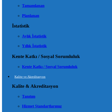
Tamamlanan
Planlanan
İstatistik
Aylık İstatistik
Yıllık İstatistik
Kente Katkı / Sosyal Sorumluluk
Kente Katkı / Sosyal Sorumluluk
Kalite ve Akreditasyon
Kalite & Akreditasyon
Tanıtım
Hizmet Standartlarımız