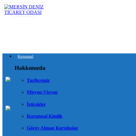
Kurumsal
Hakkımızda
Tarihçemiz
Misyon-Vizyon
İştirakler
Kurumsal Kimlik
Görev Alınan Kuruluşlar