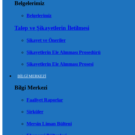
Belgelerimiz
Belgelerimiz
Talep ve Şikayetlerin İletilmesi
Şikayet ve Öneriler
Şikayetlerin Ele Alınması Prosedürü
Şikayetlerin Ele Alınması Prosesi
BİLGİ MERKEZİ
Bilgi Merkezi
Faaliyet Raporlar
Sirküler
Mersin Liman Bülteni