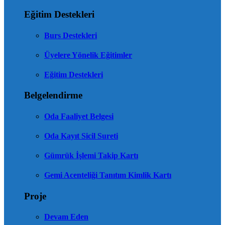
Eğitim Destekleri
Burs Destekleri
Üyelere Yönelik Eğitimler
Eğitim Destekleri
Belgelendirme
Oda Faaliyet Belgesi
Oda Kayıt Sicil Sureti
Gümrük İşlemi Takip Kartı
Gemi Acenteliği Tanıtım Kimlik Kartı
Proje
Devam Eden