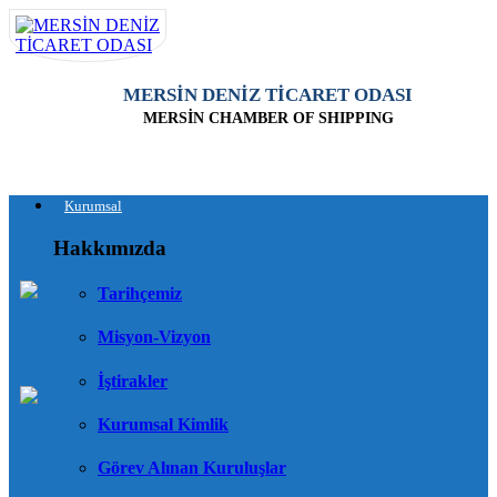
MERSİN DENİZ TİCARET ODASI
MERSİN CHAMBER OF SHIPPING
Kurumsal
Hakkımızda
Tarihçemiz
Misyon-Vizyon
İştirakler
Kurumsal Kimlik
Görev Alınan Kuruluşlar