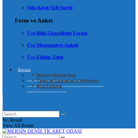
Oda Kayıt Sicil Sureti
Form ve Anket
Üye Bilgi Güncelleme Formu
Üye Memnuniyet Anketi
Üye Eğitim Talep
İletişim
İletişim Bilgilerimiz
Talep ve Şikayetlerin İletilmesi
Bilgi Edinme
No Result
View All Result