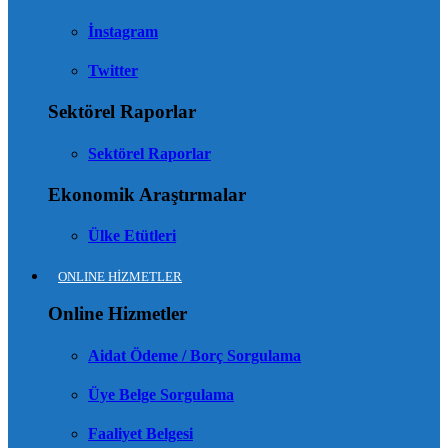
İnstagram
Twitter
Sektörel Raporlar
Sektörel Raporlar
Ekonomik Araştırmalar
Ülke Etütleri
ONLINE HİZMETLER
Online Hizmetler
Aidat Ödeme / Borç Sorgulama
Üye Belge Sorgulama
Faaliyet Belgesi