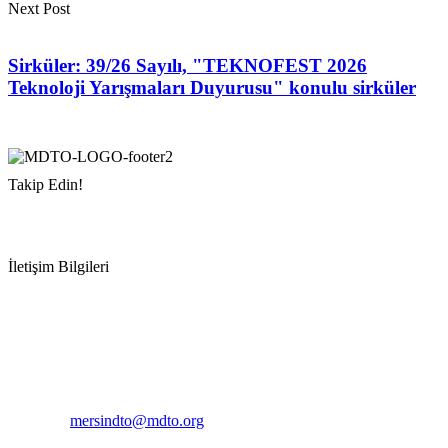
Next Post
Sirküler: 39/26 Sayılı, "TEKNOFEST 2026
Teknoloji Yarışmaları Duyurusu" konulu sirküler
Takip Edin!
İletişim Bilgileri
Adres:
Mersin Deniz Ticaret Odası
Pirireis, İsmet İnönü Blv. No:45, 33110 Yenişehir/Mersin
Telefon:
+90 324 327 7000
Cep
: +90 531 796 6989
E-Posta:
mersindto@mdto.org