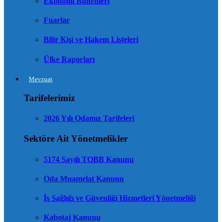
Ekonomi Bültenleri
Fuarlar
Bilir Kişi ve Hakem Listeleri
Ülke Raporları
Mevzuat
Tarifelerimiz
2026 Yılı Odamız Tarifeleri
Sektöre Ait Yönetmelikler
5174 Sayılı TOBB Kanunu
Oda Muamelat Kanunu
İş Sağlığı ve Güvenliği Hizmetleri Yönetmeliği
Kabotaj Kanunu