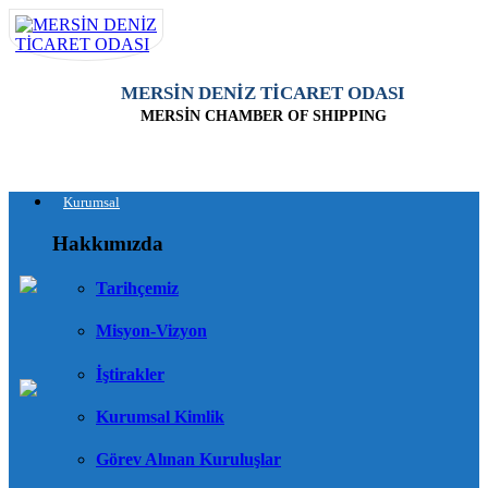
MERSİN DENİZ TİCARET ODASI
MERSİN CHAMBER OF SHIPPING
Kurumsal
Hakkımızda
Tarihçemiz
Misyon-Vizyon
İştirakler
Kurumsal Kimlik
Görev Alınan Kuruluşlar