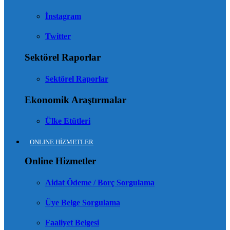
İnstagram
Twitter
Sektörel Raporlar
Sektörel Raporlar
Ekonomik Araştırmalar
Ülke Etütleri
ONLINE HİZMETLER
Online Hizmetler
Aidat Ödeme / Borç Sorgulama
Üye Belge Sorgulama
Faaliyet Belgesi