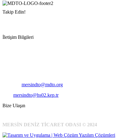
Takip Edin!
İletişim Bilgileri
Adres:
Mersin Deniz Ticaret Odası
Pirireis, İsmet İnönü Blv. No:45, 33110 Yenişehir/Mersin
Telefon:
+90 324 327 7000
Cep
: +90 531 796 6989
E-Posta:
mersindto@mdto.org
Kep:
mersindto@hs02.kep.tr
Bize Ulaşın
MERSİN DENİZ TİCARET ODASI © 2024