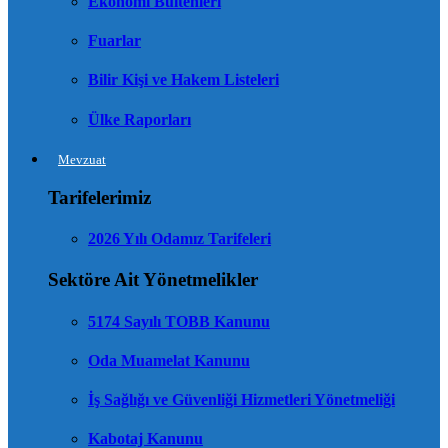
Ekonomi Bültenleri
Fuarlar
Bilir Kişi ve Hakem Listeleri
Ülke Raporları
Mevzuat
Tarifelerimiz
2026 Yılı Odamız Tarifeleri
Sektöre Ait Yönetmelikler
5174 Sayılı TOBB Kanunu
Oda Muamelat Kanunu
İş Sağlığı ve Güvenliği Hizmetleri Yönetmeliği
Kabotaj Kanunu