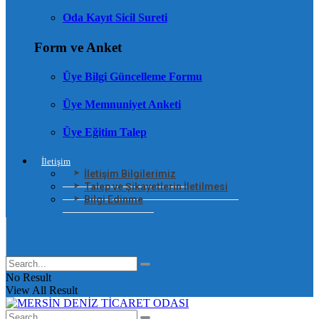
Oda Kayıt Sicil Sureti
Form ve Anket
Üye Bilgi Güncelleme Formu
Üye Memnuniyet Anketi
Üye Eğitim Talep
İletişim
İletişim Bilgilerimiz
Talep ve Şikayetlerin İletilmesi
Bilgi Edinme
No Result
View All Result