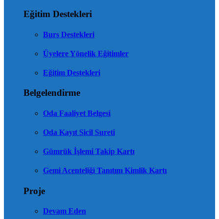
Eğitim Destekleri
Burs Destekleri
Üyelere Yönelik Eğitimler
Eğitim Destekleri
Belgelendirme
Oda Faaliyet Belgesi
Oda Kayıt Sicil Sureti
Gümrük İşlemi Takip Kartı
Gemi Acenteliği Tanıtım Kimlik Kartı
Proje
Devam Eden