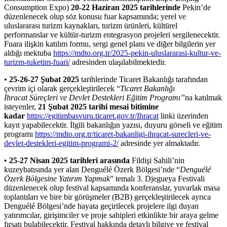
Consumption Expo)
20-22 Haziran 2025 tarihlerinde
Pekin’de
düzenlenecek olup söz konusu fuar kapsamında; yerel ve
uluslararası turizm kaynakları, turizm ürünleri, kültürel
performanslar ve kültür-turizm entegrasyon projeleri sergilenecektir.
Fuara ilişkin katılım formu, sergi genel planı ve diğer bilgilerin yer
aldığı mektuba
https://mdto.org.tr/2025-pekin-uluslararasi-kultur-ve-
turizm-tuketim-fuari/
adresinden ulaşılabilmektedir.
•
25-26-27
Şubat
2025
tarihlerinde Ticaret Bakanlığı tarafından
çevrim içi olarak gerçekleştirilecek “
Ticaret
Bakanlığı
İhracat
Süreçleri ve Devlet Destekleri
Eğitim Programı”
na katılmak
isteyenler,
21
Şubat
2025 tarihi mesai bitimine
kadar
https://egitimbasvuru.ticaret.gov.tr/Ihracat
linki üzerinden
kayıt yapabilecektir. İlgili bakanlığın yazısı, duyuru görseli ve eğitim
programı
https://mdto.org.tr/ticaret-bakanligi-ihracat-surecleri-ve-
devlet-destekleri-egitim-programi-2/
adresinde yer almaktadır.
•
25-27 Nisan 2025 tarihleri arasında
Fildişi Sahili’nin
kuzeybatısında yer alan Denguélé Özerk Bölgesi’nde “
Denguélé
Özerk Bölgesine Yatırım Yapmak
” temalı 3. Djegueya Festivali
düzenlenecek olup festival kapsamında konferanslar, yuvarlak masa
toplantıları ve bire bir görüşmeler (B2B) gerçekleştirilecek ayrıca
Denguélé Bölgesi’nde hayata geçirilecek projelere ilgi duyan
yatırımcılar, girişimciler ve proje sahipleri etkinlikte bir araya gelme
fırsatı bulabilecektir. Festival hakkında detaylı bilgiye ve festival