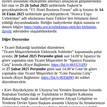
üyeleri arasındaki etkileşimini artırmayı amaçlayan girişimlerinden
biri olan ve
25-26
Şubat
2025
tarihlerinde Taşkent’te
gerçekleştirilecek “VI. Hotel Business Forum” adlı iş forumu ile
14-
16 Ekim 2025
tarihlerinde gerçekleştirilecek “Horeca Expo
Uzbekistan” adlı uluslararası fuara Türkiye’den firmaların davet
edildiği duyurulmaktadır. Birliğin faaliyetlerine ilişkin sunuma ve
detaylı bilgiye
https://mdto.org.tr/ozbekistan-otelciler-birliginin-
daveti/
adresinden ulaşılabilmektedir.
Diğer Duyurular
• Ticaret Bakanlığı tarafından düzenlenen
“Ticaret Müşavirlerimizle Elektronik Sohbetler” kapsamında şubat
ayında;
20
Şubat
2025
Perşembe
günü
saat 14.00’te İspanya’da
görev yapmakta olan Ticaret Müşavirleri ile “İspanya Pazarına
Giriş” konulu
(Kayıt Bağlantısı:
https://bit.ly/4hVGVdN
)
ve
27
Şubat
2025
Perşembe
günü saat 14.00’te Gine’de görev
yapmakta olan Ticaret Müşavirleri ile “Gine Pazarına Giriş”
konulu
(Kayıt Bağlantısı:
https://bit.ly/40XifdW
)
iki sohbet
düzenlenecektir.
• Kiev Büyükelçimiz ile Ukrayna’nın Yeniden İmarından Sorumlu
Başbakan Yardımcılığı ve Topluluklar ve Bölgeler Kalkınma
Bakanlığına bağlı olarak faaliyet gösteren Altyapı Geliştirme ve
Yenileme Devlet Ajansı Başkanı arasında Ukrayna’da firmalarımızın