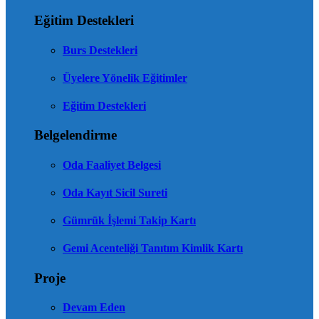
Eğitim Destekleri
Burs Destekleri
Üyelere Yönelik Eğitimler
Eğitim Destekleri
Belgelendirme
Oda Faaliyet Belgesi
Oda Kayıt Sicil Sureti
Gümrük İşlemi Takip Kartı
Gemi Acenteliği Tanıtım Kimlik Kartı
Proje
Devam Eden