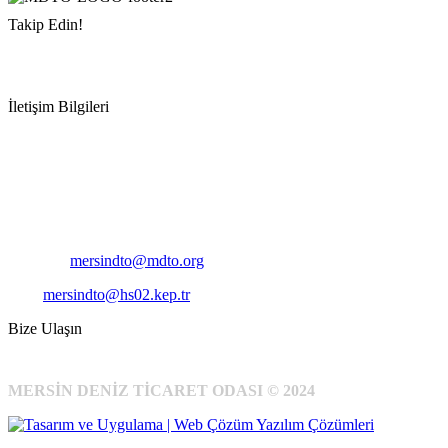
Takip Edin!
İletişim Bilgileri
Adres:
Mersin Deniz Ticaret Odası
Pirireis, İsmet İnönü Blv. No:45, 33110 Yenişehir/Mersin
Telefon:
+90 324 327 7000
Cep
: +90 531 796 6989
E-Posta:
mersindto@mdto.org
Kep:
mersindto@hs02.kep.tr
Bize Ulaşın
MERSİN DENİZ TİCARET ODASI © 2024