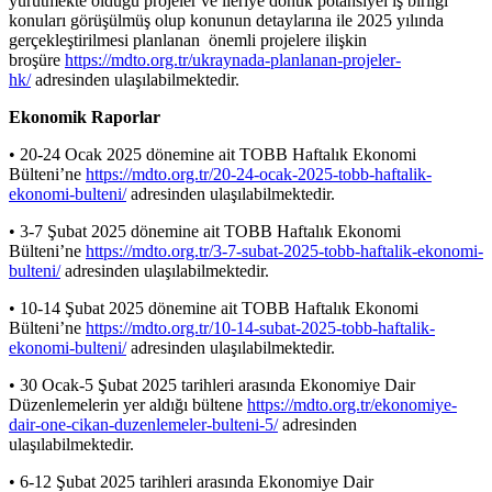
yürütmekte olduğu projeler ve ileriye dönük potansiyel iş birliği
konuları görüşülmüş olup konunun detaylarına ile 2025 yılında
gerçekleştirilmesi planlanan önemli projelere ilişkin
broşüre
https://mdto.org.tr/ukraynada-planlanan-projeler-
hk/
adresinden ulaşılabilmektedir.
Ekonomik Raporlar
• 20-24 Ocak 2025 dönemine ait TOBB Haftalık Ekonomi
Bülteni’ne
https://mdto.org.tr/20-24-ocak-2025-tobb-haftalik-
ekonomi-bulteni/
adresinden ulaşılabilmektedir.
• 3-7 Şubat 2025 dönemine ait TOBB Haftalık Ekonomi
Bülteni’ne
https://mdto.org.tr/3-7-subat-2025-tobb-haftalik-ekonomi-
bulteni/
adresinden ulaşılabilmektedir.
• 10-14 Şubat 2025 dönemine ait TOBB Haftalık Ekonomi
Bülteni’ne
https://mdto.org.tr/10-14-subat-2025-tobb-haftalik-
ekonomi-bulteni/
adresinden ulaşılabilmektedir.
• 30 Ocak-5 Şubat 2025 tarihleri arasında Ekonomiye Dair
Düzenlemelerin yer aldığı bültene
https://mdto.org.tr/ekonomiye-
dair-one-cikan-duzenlemeler-bulteni-5/
adresinden
ulaşılabilmektedir.
• 6-12 Şubat 2025 tarihleri arasında Ekonomiye Dair