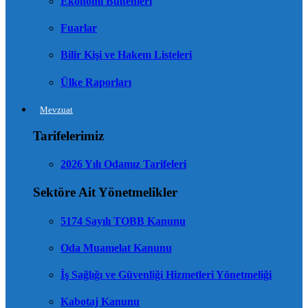
Ekonomi Bültenleri
Fuarlar
Bilir Kişi ve Hakem Listeleri
Ülke Raporları
Mevzuat
Tarifelerimiz
2026 Yılı Odamız Tarifeleri
Sektöre Ait Yönetmelikler
5174 Sayılı TOBB Kanunu
Oda Muamelat Kanunu
İş Sağlığı ve Güvenliği Hizmetleri Yönetmeliği
Kabotaj Kanunu