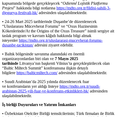
kapsamında bölgede gerçekleşecek “
Odienné Lojistik Platformu
Projesi
” hakkında bilgi notlarına
https://mdto.org.tr/fildisi-sahili-3-
djegueya-festivali-hk/
adresinden ulaşılabilmektedir.
• 24-26 Mart 2025 tarihlerinde Duşanbe’de düzenlenecek
“Uluslararası Mücevherat Forumu” ve “Oxus Hazinesinin
Kökenlerinde/At the Origins of the Oxus Treasure” isimli sergiye ait
taslak program ve kavram kâğıdı hakkında bilgi almak
isteyenler
https://mdto.org.tr/uluslararasi-mucevherat-forumu-
dusanbe-tacikistan/
adresini ziyaret edebilir.
• Baltık bölgesinde savunma alanındaki en önemli
organizasyonlardan biri olan ve
7 Mayıs 2025
tarihinde
Litvanya’nın başkenti Vilnius’ta gerçekleştirilecek olan
“Baltic Miltech Summit” konferansına ilişkin detaylı
bilgilere
https://balticmiltech.com/
adresinden ulaşılabilmektedir.
• Suudi Arabistan’da 2025 yılında düzenlenecek fuar
ve konferansların yer aldığı listeye
https://mdto.org.tr/suudi-
arabistan-2025-yili-fuar-ve-konferans-etkinlikleri-hk/
adresinden
ulaşılabilmektedir.
İş birliği Duyuruları ve Yatırım İmkanları
• Özbekistan Otelciler Birliği temsilcilerinin; Türk firmaları ile Birlik