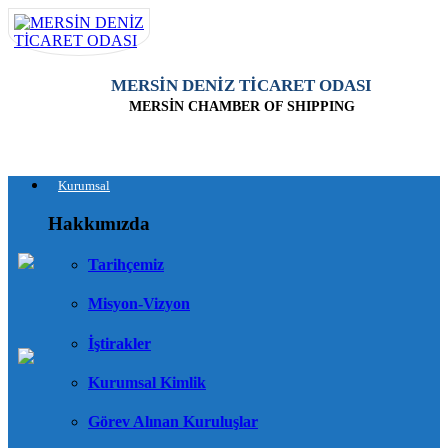
MERSİN DENİZ TİCARET ODASI
MERSİN CHAMBER OF SHIPPING
Kurumsal
Hakkımızda
Tarihçemiz
Misyon-Vizyon
İştirakler
Kurumsal Kimlik
Görev Alınan Kuruluşlar