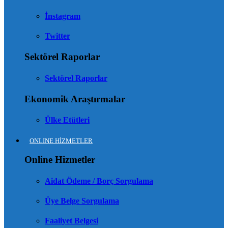
İnstagram
Twitter
Sektörel Raporlar
Sektörel Raporlar
Ekonomik Araştırmalar
Ülke Etütleri
ONLINE HİZMETLER
Online Hizmetler
Aidat Ödeme / Borç Sorgulama
Üye Belge Sorgulama
Faaliyet Belgesi