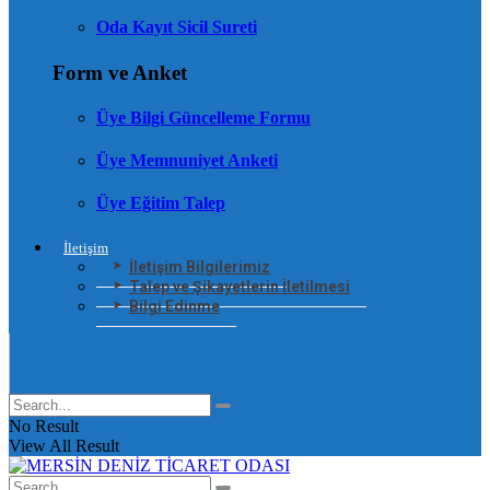
Oda Kayıt Sicil Sureti
Form ve Anket
Üye Bilgi Güncelleme Formu
Üye Memnuniyet Anketi
Üye Eğitim Talep
İletişim
İletişim Bilgilerimiz
Talep ve Şikayetlerin İletilmesi
Bilgi Edinme
No Result
View All Result