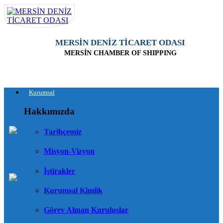
MERSİN DENİZ TİCARET ODASI
MERSİN CHAMBER OF SHIPPING
Kurumsal
Hakkımızda
Tarihçemiz
Misyon-Vizyon
İştirakler
Kurumsal Kimlik
Görev Alınan Kuruluşlar