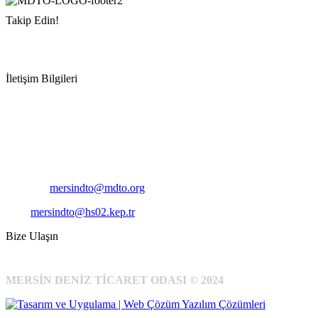
Takip Edin!
İletişim Bilgileri
Adres:
Mersin Deniz Ticaret Odası
Pirireis, İsmet İnönü Blv. No:45, 33110 Yenişehir/Mersin
Telefon:
+90 324 327 7000
Cep
: +90 531 796 6989
E-Posta:
mersindto@mdto.org
Kep:
mersindto@hs02.kep.tr
Bize Ulaşın
MERSİN DENİZ TİCARET ODASI © 2024