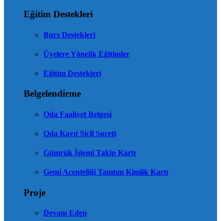
Eğitim Destekleri
Burs Destekleri
Üyelere Yönelik Eğitimler
Eğitim Destekleri
Belgelendirme
Oda Faaliyet Belgesi
Oda Kayıt Sicil Sureti
Gümrük İşlemi Takip Kartı
Gemi Acenteliği Tanıtım Kimlik Kartı
Proje
Devam Eden