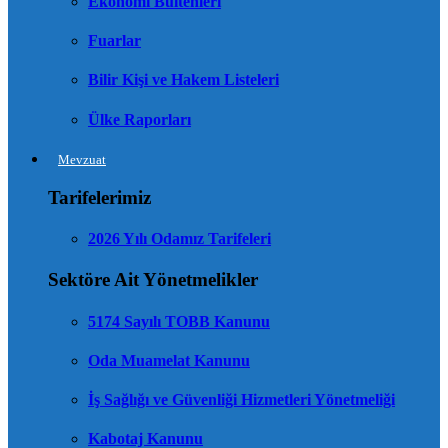
Ekonomi Bültenleri
Fuarlar
Bilir Kişi ve Hakem Listeleri
Ülke Raporları
Mevzuat
Tarifelerimiz
2026 Yılı Odamız Tarifeleri
Sektöre Ait Yönetmelikler
5174 Sayılı TOBB Kanunu
Oda Muamelat Kanunu
İş Sağlığı ve Güvenliği Hizmetleri Yönetmeliği
Kabotaj Kanunu