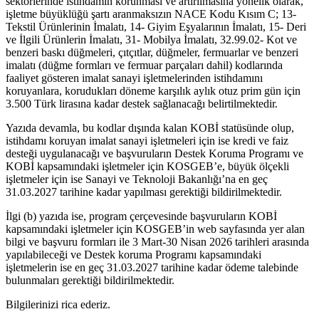
sektörlerinde istihdamın korunması ve artırılmasına yönelik olarak,
işletme büyüklüğü şartı aranmaksızın NACE Kodu Kısım C; 13-
Tekstil Ürünlerinin İmalatı, 14- Giyim Eşyalarının İmalatı, 15- Deri
ve İlgili Ürünlerin İmalatı, 31- Mobilya İmalatı, 32.99.02- Kot ve
benzeri baskı düğmeleri, çıtçıtlar, düğmeler, fermuarlar ve benzeri
imalatı (düğme formları ve fermuar parçaları dahil) kodlarında
faaliyet gösteren imalat sanayi işletmelerinden istihdamını
koruyanlara, korudukları döneme karşılık aylık otuz prim gün için
3.500 Türk lirasına kadar destek sağlanacağı belirtilmektedir.
Yazıda devamla, bu kodlar dışında kalan KOBİ statüsünde olup,
istihdamı koruyan imalat sanayi işletmeleri için ise kredi ve faiz
desteği uygulanacağı ve başvuruların Destek Koruma Programı ve
KOBİ kapsamındaki işletmeler için KOSGEB’e, büyük ölçekli
işletmeler için ise Sanayi ve Teknoloji Bakanlığı’na en geç
31.03.2027 tarihine kadar yapılması gerektiği bildirilmektedir.
İlgi (b) yazıda ise, program çerçevesinde başvuruların KOBİ
kapsamındaki işletmeler için KOSGEB’in web sayfasında yer alan
bilgi ve başvuru formları ile 3 Mart-30 Nisan 2026 tarihleri arasında
yapılabileceği ve Destek koruma Programı kapsamındaki
işletmelerin ise en geç 31.03.2027 tarihine kadar ödeme talebinde
bulunmaları gerektiği bildirilmektedir.
Bilgilerinizi rica ederiz.