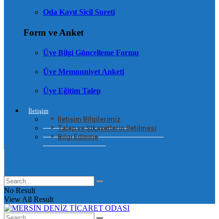
Oda Kayıt Sicil Sureti
Form ve Anket
Üye Bilgi Güncelleme Formu
Üye Memnuniyet Anketi
Üye Eğitim Talep
İletişim
İletişim Bilgilerimiz
Talep ve Şikayetlerin İletilmesi
Bilgi Edinme
No Result
View All Result