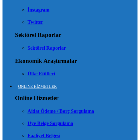
İnstagram
Twitter
Sektörel Raporlar
Sektörel Raporlar
Ekonomik Araştırmalar
Ülke Etütleri
ONLINE HİZMETLER
Online Hizmetler
Aidat Ödeme / Borç Sorgulama
Üye Belge Sorgulama
Faaliyet Belgesi