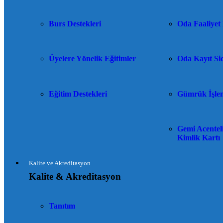
Burs Destekleri
Oda Faaliyet 
Üyelere Yönelik Eğitimler
Oda Kayıt Sic
Eğitim Destekleri
Gümrük İşlem
Gemi Acenteli
Kimlik Kartı
Kalite ve Akreditasyon
Kalite & Akreditasyon
Tanıtım