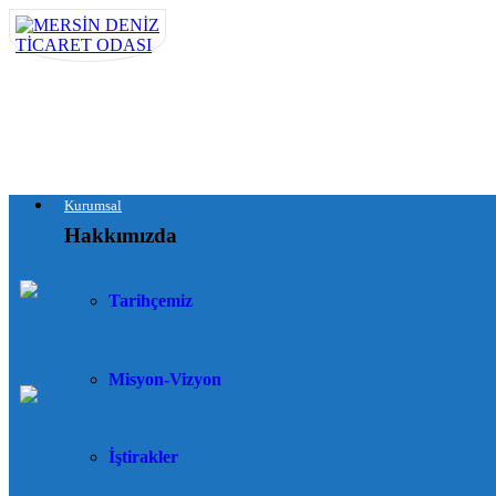
Kurumsal
Hakkımızda
Tarihçemiz
Misyon-Vizyon
İştirakler