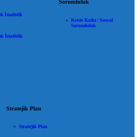
Sorumluluk
k İstatistik
Kente Katkı / Sosyal
Sorumluluk
ık İstatistik
Stratejik Plan
Stratejik Plan