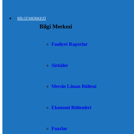
BİLGİ MERKEZİ
Bilgi Merkezi
Faaliyet Raporlar
Sirküler
Mersin Liman Bülteni
Ekonomi Bültenleri
Fuarlar