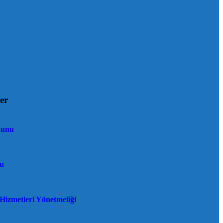
er
nunu
u
 Hizmetleri Yönetmeliği