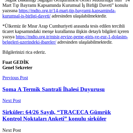
Mart Tıp Bayramı Kapsamında Kurumsal İş Birliği Daveti” konulu
yazısına
https://mdto.org.tr/14-mart-tip-bayrami-kapsaminda-
kurumsal-is-birligi-daveti/
adresinden ulaşılabilmektedir.
*Ülkemiz ile Mısır Arap Cumhuriyeti arasında tesis edilen tercihli
ticaret kapsamındaki menşe kurallarına ilişkin detaylı bilgileri içeren
yazıya
https://mdto.org.tr/misir-revize-peme-giris-ve-eur-1-dolasim-
belgeleri-uzerindeki-ibareler/
adresinden ulaşılabilmektedir.
Bilgilerinizi rica ederiz.
Fuat GEDİK
Genel Sekreter
Previous Post
Soma A Termik Santrali İhalesi Duyurusu
Next Post
Sirküler: 64/26 Sayılı, “TRACECA Gümrük
Kontrol Noktaları Anketi” konulu sirküler
Next Post