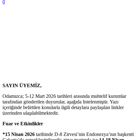
0
SAYIN ÜYEMİZ,
Odamızca; 5-12 Mart 2026 tarihleri arasında muhtelif kurumlar
tarafından gönderilen duyurular, aşağıda listelenmiştir. Yazı
içeriğinde belirtilen konularla ilgili detaylara paylaşılan linkler
üzerinden ulaşılabilmektedir.
Fuar ve Etkinlikler
*15 Nisan 2026
tarihinde D-8 Zirvesi’nin Endonezya’nın başkenti
Cakarta’da gerçekleştirileceği; zirve marjında ise
14-18 Nisan