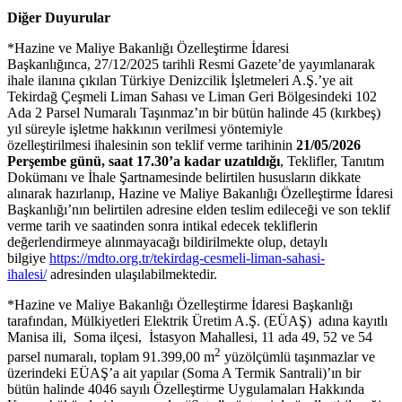
Diğer Duyurular
*Hazine ve Maliye Bakanlığı Özelleştirme İdaresi
Başkanlığınca, 27/12/2025 tarihli Resmi Gazete’de yayımlanarak
ihale ilanına çıkılan Türkiye Denizcilik İşletmeleri A.Ş.’ye ait
Tekirdağ Çeşmeli Liman Sahası ve Liman Geri Bölgesindeki 102
Ada 2 Parsel Numaralı Taşınmaz’ın bir bütün halinde 45 (kırkbeş)
yıl süreyle işletme hakkının verilmesi yöntemiyle
özelleştirilmesi ihalesinin son teklif verme tarihinin
21/05/2026
Perşembe günü
, saat 17.30’a kadar uzatıldığı
, Teklifler, Tanıtım
Dokümanı ve İhale Şartnamesinde belirtilen hususların dikkate
alınarak hazırlanıp, Hazine ve Maliye Bakanlığı Özelleştirme İdaresi
Başkanlığı’nın belirtilen adresine elden teslim edileceği ve son teklif
verme tarih ve saatinden sonra intikal edecek tekliflerin
değerlendirmeye alınmayacağı bildirilmekte olup, detaylı
bilgiye
https://mdto.org.tr/tekirdag-cesmeli-liman-sahasi-
ihalesi/
adresinden ulaşılabilmektedir.
*Hazine ve Maliye Bakanlığı Özelleştirme İdaresi Başkanlığı
tarafından, Mülkiyetleri Elektrik Üretim A.Ş. (EÜAŞ) adına kayıtlı
Manisa ili, Soma ilçesi, İstasyon Mahallesi, 11 ada 49, 52 ve 54
2
parsel numaralı, toplam 91.399,00 m
yüzölçümlü taşınmazlar ve
üzerindeki EÜAŞ’a ait yapılar (Soma A Termik Santrali)’ın bir
bütün halinde 4046 sayılı Özelleştirme Uygulamaları Hakkında