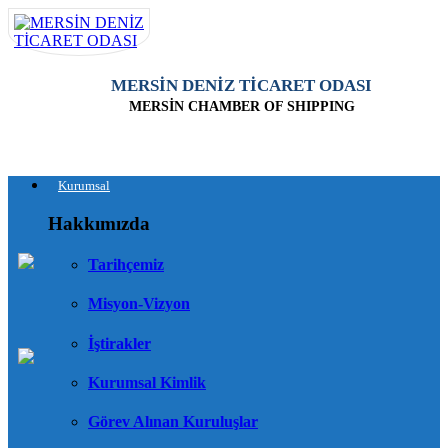
MERSİN DENİZ TİCARET ODASI
MERSİN CHAMBER OF SHIPPING
Kurumsal
Hakkımızda
Tarihçemiz
Misyon-Vizyon
İştirakler
Kurumsal Kimlik
Görev Alınan Kuruluşlar