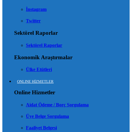
İnstagram
Twitter
Sektörel Raporlar
Sektörel Raporlar
Ekonomik Araştırmalar
Ülke Etütleri
ONLINE HİZMETLER
Online Hizmetler
Aidat Ödeme / Borç Sorgulama
Üye Belge Sorgulama
Faaliyet Belgesi