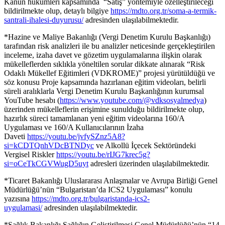
Kanun hükümleri kapsamında “Satış” yöntemiyle özelleştirileceği
bildirilmekte olup, detaylı bilgiye
https://mdto.org.tr/soma-a-termik-
santrali-ihalesi-duyurusu/
adresinden ulaşılabilmektedir.
*Hazine ve Maliye Bakanlığı (Vergi Denetim Kurulu Başkanlığı)
tarafından risk analizleri ile bu analizler neticesinde gerçekleştirilen
inceleme, izaha davet ve gözetim uygulamalarına ilişkin olarak
mükelleflerden sıklıkla yöneltilen sorular dikkate alınarak “Risk
Odaklı Mükellef Eğitimleri (VDKROME)” projesi yürütüldüğü ve
söz konusu Proje kapsamında hazırlanan eğitim videoları, belirli
süreli aralıklarla Vergi Denetim Kurulu Başkanlığının kurumsal
YouTube hesabı (
https://www.youtube.com/@vdksosyalmedya
)
üzerinden mükelleflerin erişimine sunulduğu bildirilmekte olup,
hazırlık süreci tamamlanan yeni eğitim videolarına 160/A
Uygulaması ve 160/A Kullanıcılarının İzaha
Daveti
https://youtu.be/jvfySZnz5A8?
si=kCDTQnhVDcBTNDyc
ve Alkollü İçecek Sektöründeki
Vergisel Riskler
https://youtu.be/rIJG7krec5g?
si=oCeTkCGVWugD5uyt
adresleri üzerinden ulaşılabilmektedir.
*Ticaret Bakanlığı Uluslararası Anlaşmalar ve Avrupa Birliği Genel
Müdürlüğü’nün “Bulgaristan’da ICS2 Uygulaması” konulu
yazısına
https://mdto.org.tr/bulgaristanda-ics2-
uygulamasi/
adresinden ulaşılabilmektedir.
*Sağlık Bakanlığı Sağlığın Geliştirilmesi Genel Müdürlüğü’nün “14