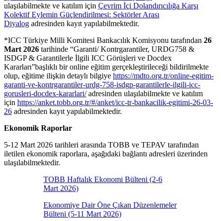
ulaşılabilmekte ve katılım için
Çevrim İçi Dolandırıcılığa Karşı
Kolektif Eylemin Güçlendirilmesi: Sektörler Arası
Diyalog
adresinden kayıt yapılabilmektedir.
*ICC Türkiye Milli Komitesi Bankacılık Komisyonu tarafından
26
Mart 2026
tarihinde “Garanti/ Kontrgarantiler, URDG758 &
ISDGP & Garantilerle İlgili ICC Görüşleri ve Docdex
Kararları”başlıklı bir online eğitim gerçekleştirileceği bildirilmekte
olup, eğitime ilişkin detaylı bilgiye
https://mdto.org.tr/online-egitim-
garanti-ve-kontrgarantiler-urdg-758-isdgp-garantilerle-ilgili-icc-
gorusleri-docdex-kararlari/
adresinden ulaşılabilmekte ve katılım
için
https://anket.tobb.org.tr/#/anket/icc-tr-bankacilik-egitimi-26-03-
26
adresinden kayıt yapılabilmektedir.
Ekonomik Raporlar
5-12 Mart 2026 tarihleri arasında TOBB ve TEPAV tarafından
iletilen ekonomik raporlara, aşağıdaki bağlantı adresleri üzerinden
ulaşılabilmektedir.
TOBB Haftalık Ekonomi Bülteni (2-6
Mart 2026)
Ekonomiye Dair Öne Çıkan Düzenlemeler
Bülteni (5-11 Mart 2026)