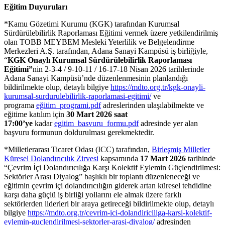
Eğitim Duyuruları
*Kamu Gözetimi Kurumu (KGK) tarafından Kurumsal
Sürdürülebilirlik Raporlaması Eğitimi vermek üzere yetkilendirilmiş
olan TOBB MEYBEM Mesleki Yeterlilik ve Belgelendirme
Merkezleri A.Ş. tarafından, Adana Sanayi Kampüsü iş birliğiyle,
“
KGK Onaylı Kurumsal Sürdürülebilirlik Raporlaması
Eğitimi”
nin 2-3-4 / 9-10-11 / 16-17-18 Nisan 2026 tarihlerinde
Adana Sanayi Kampüsü’nde düzenlenmesinin planlandığı
bildirilmekte olup, detaylı bilgiye
https://mdto.org.tr/kgk-onayli-
kurumsal-surdurulebilirlik-raporlamasi-egitimi/
ve
programa
eğitim_programi.pdf
adreslerinden ulaşılabilmekte ve
eğitime katılım için
30 Mart 2026 saat
17:00’ye
kadar
egitim_basvuru_formu.pdf
adresinde yer alan
başvuru formunun doldurulması gerekmektedir.
*Milletlerarası Ticaret Odası (ICC) tarafından,
Birleşmiş Milletler
Küresel Dolandırıcılık Zirvesi
kapsamında
17 Mart 2026
tarihinde
“Çevrim İçi Dolandırıcılığa Karşı Kolektif Eylemin Güçlendirilmesi:
Sektörler Arası Diyalog” başlıklı bir toplantı düzenleneceği ve
eğitimin çevrim içi dolandırıcılığın giderek artan küresel tehdidine
karşı daha güçlü iş birliği yollarını ele almak üzere farklı
sektörlerden liderleri bir araya getireceği bildirilmekte olup, detaylı
bilgiye
https://mdto.org.tr/cevrim-ici-dolandiriciliga-karsi-kolektif-
eylemin-guclendirilmesi-sektorler-arasi-diyalog/
adresinden