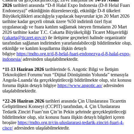
2026
tarihleri arasında “D-8 Halal Expo Indonesia (D-8 Helal Fuarı
Endonezya)” etkinliğinin düzenleneceği, etkinliğe D-8 ülkeleri
Büyükelçilikleri aracılığıyla yapılacak başvurular için 20 Mart 2026
tarihine kadar geçerli olmak üzere %50 indirimli özel fiyat
uygulanacağı ve fuara katılım sağlamak isteyen firmaların 20 Mart
2026 tarihine kadar T.C. Cakarta Büyükelçiliği Ticaret Müşavirliği
(
cakarta@ticaret.gov.tr
) ile iletişime geçmeleri halinde organizatör
tarafından sağlanan indirimden yararlanılabileceği bildirilmekte olup,
etkinliğe ve katılım koşullarına ilişkin detaylı
bilgiye
https://mdto.org.tr/d-8-helal-fuari-endonezya-d-8-halal-expo-
indonesia/
adresinden ulaşılabilmektedir.
*
11-13 Haziran 2026
tarihlerinde 6. Angotic Bilgi ve İletişim
Teknolojileri Forumu’nun “Dijital Dönüşümün Yolunda” temasıyla
Angola-Luanda’da gerçekleştirileceği bildirilmekte olup, söz konusu
foruma ilişkin detaylı bilgiye
https://www.angotic.ao/
adresinden
ulaşılabilmektedir.
*
22-26 Haziran 2026
tarihleri arasında Çin Uluslararası Ticaretin
Geliştirilmesi Konseyi (CCPIT) tarafından, 4. Çin Uluslararası
Tedarik Zinciri Fuarı’nın Çin’in Pekin şehrinde gerçekleştirileceği
bildirilmekte olup, söz konusu fuara ilişkin detaylı bilgileri içeren
broşüre
https://mdto.org.tr/cin-uluslararasi-tedarik-zinciri-fuari-4-
cisce/
adresinden ulaşılabilmektedir.