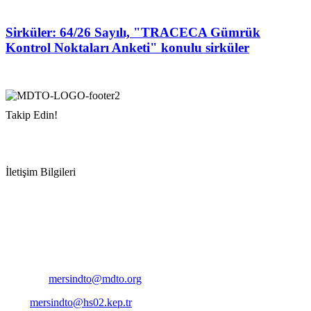
Sirküler: 64/26 Sayılı, "TRACECA Gümrük
Kontrol Noktaları Anketi" konulu sirküler
Takip Edin!
İletişim Bilgileri
Adres:
Mersin Deniz Ticaret Odası
Pirireis, İsmet İnönü Blv. No:45, 33110 Yenişehir/Mersin
Telefon:
+90 324 327 7000
Cep
: +90 531 796 6989
E-Posta:
mersindto@mdto.org
Kep:
mersindto@hs02.kep.tr