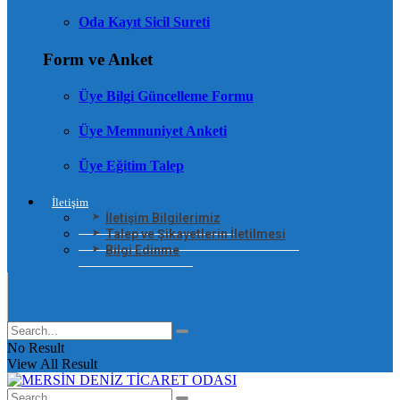
Oda Kayıt Sicil Sureti
Form ve Anket
Üye Bilgi Güncelleme Formu
Üye Memnuniyet Anketi
Üye Eğitim Talep
İletişim
İletişim Bilgilerimiz
Talep ve Şikayetlerin İletilmesi
Bilgi Edinme
No Result
View All Result