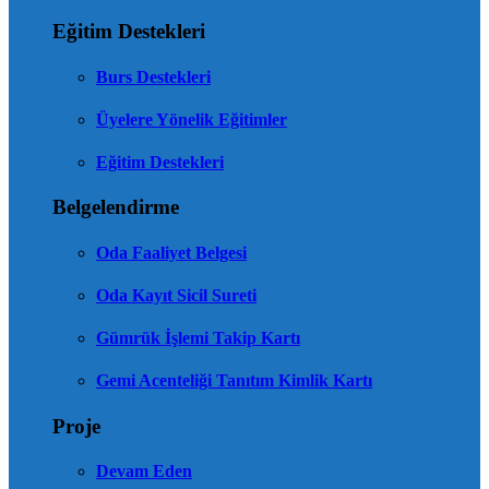
Eğitim Destekleri
Burs Destekleri
Üyelere Yönelik Eğitimler
Eğitim Destekleri
Belgelendirme
Oda Faaliyet Belgesi
Oda Kayıt Sicil Sureti
Gümrük İşlemi Takip Kartı
Gemi Acenteliği Tanıtım Kimlik Kartı
Proje
Devam Eden