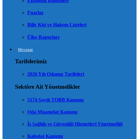
Ekonomi Bültenleri
Fuarlar
Bilir Kişi ve Hakem Listeleri
Ülke Raporları
Mevzuat
Tarifelerimiz
2026 Yılı Odamız Tarifeleri
Sektöre Ait Yönetmelikler
5174 Sayılı TOBB Kanunu
Oda Muamelat Kanunu
İş Sağlığı ve Güvenliği Hizmetleri Yönetmeliği
Kabotaj Kanunu