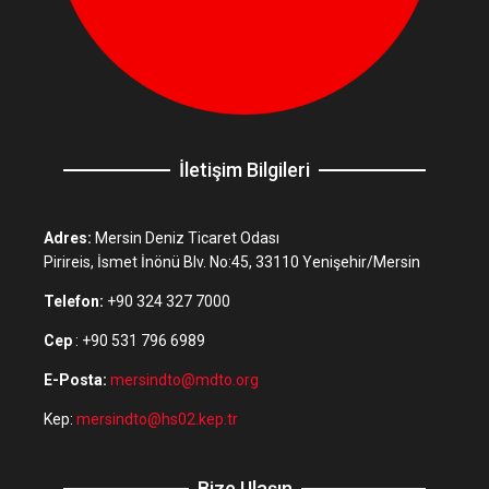
İletişim Bilgileri
Adres:
Mersin Deniz Ticaret Odası
Pirireis, İsmet İnönü Blv. No:45, 33110 Yenişehir/Mersin
Telefon:
+90 324 327 7000
Cep
: +90 531 796 6989
E-Posta:
mersindto@mdto.org
Kep:
mersindto@hs02.kep.tr
Bize Ulaşın